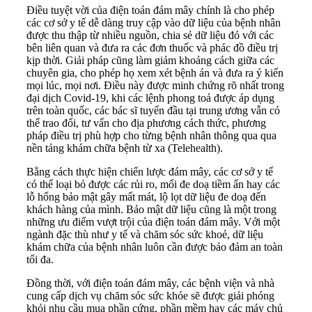
Điều tuyệt vời của điện toán đám mây chính là cho phép
các cơ sở y tế dễ dàng truy cập vào dữ liệu của bệnh nhân
được thu thập từ nhiều nguồn, chia sẻ dữ liệu đó với các
bên liên quan và đưa ra các đơn thuốc và phác đồ điều trị
kịp thời. Giải pháp cũng làm giảm khoảng cách giữa các
chuyên gia, cho phép họ xem xét bệnh án và đưa ra ý kiến
mọi lúc, mọi nơi. Điều này được minh chứng rõ nhất trong
đại dịch Covid-19, khi các lệnh phong toả được áp dụng
trên toàn quốc, các bác sĩ tuyến đầu tại trung ương vẫn có
thể trao đổi, tư vấn cho địa phương cách thức, phương
pháp điều trị phù hợp cho từng bệnh nhân thông qua qua
nền tảng khám chữa bệnh từ xa (Telehealth).
Bằng cách thực hiện chiến lược đám mây, các cơ sở y tế
có thể loại bỏ được các rủi ro, mối đe doạ tiềm ẩn hay các
lỗ hổng bảo mật gây mất mát, lộ lọt dữ liệu đe doạ đến
khách hàng của mình. Bảo mật dữ liệu cũng là một trong
những ưu điểm vượt trội của điện toán đám mây. Với một
ngành đặc thù như y tế và chăm sóc sức khoẻ, dữ liệu
khám chữa của bệnh nhân luôn cần được bảo đảm an toàn
tối đa.
Đồng thời, với điện toán đám mây, các bệnh viện và nhà
cung cấp dịch vụ chăm sóc sức khỏe sẽ được giải phóng
khỏi nhu cầu mua phần cứng, phần mềm hay các máy chủ