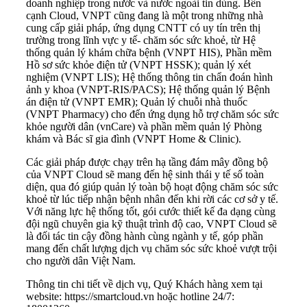
doanh nghiệp trong nước và nước ngoài tin dùng. Bên
cạnh Cloud, VNPT cũng đang là một trong những nhà
cung cấp giải pháp, ứng dụng CNTT có uy tín trên thị
trường trong lĩnh vực y tế- chăm sóc sức khoẻ, từ Hệ
thống quản lý khám chữa bệnh (VNPT HIS), Phần mềm
Hồ sơ sức khỏe điện tử (VNPT HSSK); quản lý xét
nghiệm (VNPT LIS); Hệ thống thông tin chẩn đoán hình
ảnh y khoa (VNPT-RIS/PACS); Hệ thống quản lý Bệnh
án điện tử (VNPT EMR); Quản lý chuỗi nhà thuốc
(VNPT Pharmacy) cho đến ứng dụng hỗ trợ chăm sóc sức
khỏe người dân (vnCare) và phần mềm quản lý Phòng
khám và Bác sĩ gia đình (VNPT Home & Clinic).
Các giải pháp được chạy trên hạ tầng đám mây đồng bộ
của VNPT Cloud sẽ mang đến hệ sinh thái y tế số toàn
diện, qua đó giúp quản lý toàn bộ hoạt động chăm sóc sức
khoẻ từ lúc tiếp nhận bệnh nhân đến khi rời các cơ sở y tế.
Với năng lực hệ thống tốt, gói cước thiết kế đa dạng cùng
đội ngũ chuyên gia kỹ thuật trình độ cao, VNPT Cloud sẽ
là đối tác tin cậy đồng hành cùng ngành y tế, góp phần
mang đến chất lượng dịch vụ chăm sóc sức khoẻ vượt trội
cho người dân Việt Nam.
Thông tin chi tiết về dịch vụ, Quý Khách hàng xem tại
website: https://smartcloud.vn hoặc hotline 24/7: