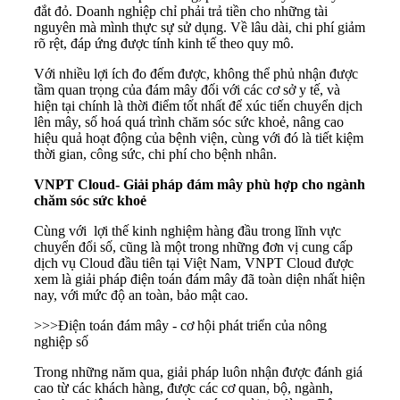
đắt đỏ. Doanh nghiệp chỉ phải trả tiền cho những tài
nguyên mà mình thực sự sử dụng. Về lâu dài, chi phí giảm
rõ rệt, đáp ứng được tính kinh tế theo quy mô.
Với nhiều lợi ích đo đếm được, không thể phủ nhận được
tầm quan trọng của đám mây đối với các cơ sở y tế, và
hiện tại chính là thời điểm tốt nhất để xúc tiến chuyển dịch
lên mây, số hoá quá trình chăm sóc sức khoẻ, nâng cao
hiệu quả hoạt động của bệnh viện, cùng với đó là tiết kiệm
thời gian, công sức, chi phí cho bệnh nhân.
VNPT Cloud- Giải pháp đám mây phù hợp cho ngành
chăm sóc sức khoẻ
Cùng với lợi thế kinh nghiệm hàng đầu trong lĩnh vực
chuyển đổi số, cũng là một trong những đơn vị cung cấp
dịch vụ Cloud đầu tiên tại Việt Nam, VNPT Cloud được
xem là giải pháp điện toán đám mây đã toàn diện nhất hiện
nay, với mức độ an toàn, bảo mật cao.
>>>Điện toán đám mây - cơ hội phát triển của nông
nghiệp số
Trong những năm qua, giải pháp luôn nhận được đánh giá
cao từ các khách hàng, được các cơ quan, bộ, ngành,