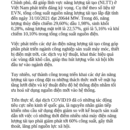
Chính phủ, đã giúp lĩnh vực năng lượng tái tạo (NLTT) ở
Việt Nam phát triển đáng kỳ vọng. Cụ thể theo số liệu từ
EVN, tổng công suất nguồn năng lượng tái tạo lắp đặt tính
đến ngày 31/10/2021 đạt 20644 MW. Trong đó, năng
lượng thủy điện chiếm 29,60%; dầu 1,98%, sinh khối
0,28%, năng lượng mặt trời là 22,57%, gió là 5,16% và khí
chiếm 10,10% trong tổng công suất nguồn điện.
Việc phát triển các dự án điện năng lượng tái tạo cũng góp
phần phát triển ngành công nghiệp sản xuất máy móc, thiết
bị điện mặt trời, các dịch vụ kỹ thuật, khai thác hiệu quả
các vùng đất khô cằn, giúp thu hút lượng vốn xã hội lớn
đầu tư vào ngành điện.
Tuy nhiên, sự thành công trong triển khai các dự án năng
lượng tái tạo cũng đặt ra những thách thức mới về mặt hạ
tầng lưới điện và kỹ thuật điều độ hệ thống điện nhằm tối
ưu hoá sử dụng nguồn điện mới vào hệ thống.
Trên thực tế, đại dịch COVID19 đã có những tác động
tiêu cực nền kinh tế quốc gia, là nguyên nhân gián tiếp
khiến nhu cầu sử dụng điện giảm so với kế hoạch sản xuất
dẫn tới việc có những thời điểm nhiều nhà máy điện năng
lượng tái tạo phải giảm phát tới 60% công suất, gây thất
thoát, lãng phí nguồn lực xã hội.