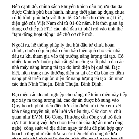
Bên cạnh đó, chính sách khuyến khích đầu tư, ưu đãi đã
được Chính phủ ban hành, nhưng thời gian áp dụng chưa
có lộ trình phù hợp với thực tế. Cơ chế cho điện mặt trời,
điện gió của Việt Nam chỉ từ 01-02 năm, hết thời gian áp
dụng cơ chế giá FIT, các nhà đầu tư phải rơi vào tình thế
"tạm dừng hoạt động" để chờ cơ chế mới.
Ngoài ra, hệ thống pháp lý thu hút đầu tư chưa hoàn
chỉnh, chưa có giải pháp đảm bảo hiệu quả cho các nhà
đầu tư khi tham gia vào thị trường năng lượng tái tạo. Có
nhiều khu vực buộc phải cắt giảm công suất phát của các
nhà máy năng lượng tái tạo do lưới điện bị quá tải. Đặc
biệt, hiện trạng này thường diễn ra tại các địa bàn có tiềm
năng phát triển nguồn điện từ năng lượng tái tạo lớn như
các tỉnh Ninh Thuận, Bình Thuận, Bình Định.
Đại diện các doanh nghiệp cho rằng, để tránh điều này tiếp
tục xảy ra trong tương lai, các dự án được bổ sung vào
Quy hoạch phát triển điện lực cần được ưu tiên xem xét
khả năng truyền tải, nối lưới và tiêu thụ. Các đơn vị chủ
quản như EVN, Bộ Công Thương cần đóng vai trò tích
cực hơn trong việc lựa chọn tiêu chí của dự án như công
nghệ, công suất và địa điểm ngay từ đầu để phù hợp quy
hoạch cũng như cần đưa ra các tiêu chí rõ ràng để lựa