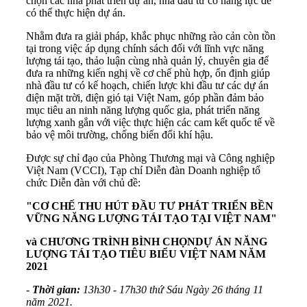
chọn các nhà phát triển dự án, nhà đầu tư có năng lực để
có thể thực hiện dự án.
Nhằm đưa ra giải pháp, khắc phục những rào cản còn tồn
tại trong việc áp dụng chính sách đối với lĩnh vực năng
lượng tái tạo, thảo luận cùng nhà quản lý, chuyên gia để
đưa ra những kiến nghị về cơ chế phù hợp, ổn định giúp
nhà đầu tư có kế hoạch, chiến lược khi đầu tư các dự án
điện mặt trời, điện gió tại Việt Nam, góp phần đảm bảo
mục tiêu an ninh năng lượng quốc gia, phát triển năng
lượng xanh gắn với việc thực hiện các cam kết quốc tế về
bảo vệ môi trường, chống biến đổi khí hậu.
Được sự chỉ đạo của Phòng Thương mại và Công nghiệp
Việt Nam (VCCI), Tạp chí Diễn đàn Doanh nghiệp tổ
chức Diễn đàn với chủ đề:
"CƠ CHẾ THU HÚT ĐẦU TƯ PHÁT TRIỂN BỀN
VỮNG NĂNG LƯỢNG TÁI TẠO TẠI VIỆT NAM"
và CHƯƠNG TRÌNH BÌNH CHỌN
DỰ ÁN
NĂNG
LƯỢNG
TÁI TẠO TIÊU BIỂU VIỆT NAM
NĂM
20
21
-
Thời gian:
13h30 - 17h30 thứ Sáu Ngày 26 tháng 11
năm 2021.