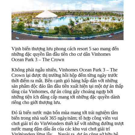
Vịnh biển thượng lưu phong cách resort 5 sao mang đến
những đặc quyền lần đầu tiên cho cư dân Vinhomes
Ocean Park 3 – The Crown
Không phải ngẫu nhiên, Vinhomes Ocean Park 3 – The
Crown lại được thị trường hồi hộp đếm từng ngày trước
thời điểm ra mắt. Bên cạnh giỏ hàng hấp dẫn với những
sản phẩm độc đáo lần đầu tiên xuất hiện tại một dự án thấp
tầng của Vinhomes, dự án cũng gây choáng ngợp bởi
những tiện ích đẳng cấp mang tới những đặc quyền dành
riêng cho giới thượng lưu.
Đó là biển nước mặn bốn mùa mang tới trải nghiệm tắm
biển trong nhà suốt 365 ngày/năm; tổ hợp công viên vui
chơi giải trí do VinWonders thiết kế với những đường trượt
nước mang đậm dấu ấn của các khu vui chơi giải trí
VinWonders lừng lẫy.... Ngoài ra, dự án cũng sở hữu hệ