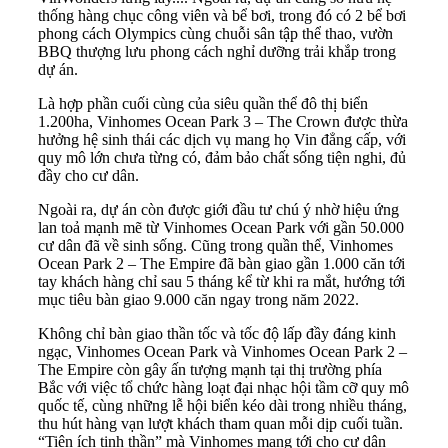
thống hàng chục công viên và bể bơi, trong đó có 2 bể bơi
phong cách Olympics cùng chuỗi sân tập thể thao, vườn
BBQ thượng lưu phong cách nghỉ dưỡng trải khắp trong
dự án.
Là hợp phần cuối cùng của siêu quần thể đô thị biển
1.200ha, Vinhomes Ocean Park 3 – The Crown được thừa
hưởng hệ sinh thái các dịch vụ mang họ Vin đẳng cấp, với
quy mô lớn chưa từng có, đảm bảo chất sống tiện nghi, đủ
đầy cho cư dân.
Ngoài ra, dự án còn được giới đầu tư chú ý nhờ hiệu ứng
lan toả mạnh mẽ từ Vinhomes Ocean Park với gần 50.000
cư dân đã về sinh sống. Cũng trong quần thể, Vinhomes
Ocean Park 2 – The Empire đã bàn giao gần 1.000 căn tới
tay khách hàng chỉ sau 5 tháng kể từ khi ra mắt, hướng tới
mục tiêu bàn giao 9.000 căn ngay trong năm 2022.
Không chỉ bàn giao thần tốc và tốc độ lấp đầy đáng kinh
ngạc, Vinhomes Ocean Park và Vinhomes Ocean Park 2 –
The Empire còn gây ấn tượng mạnh tại thị trường phía
Bắc với việc tổ chức hàng loạt đại nhạc hội tầm cỡ quy mô
quốc tế, cùng những lễ hội biển kéo dài trong nhiều tháng,
thu hút hàng vạn lượt khách tham quan mỗi dịp cuối tuần.
“Tiện ích tinh thần” mà Vinhomes mang tới cho cư dân