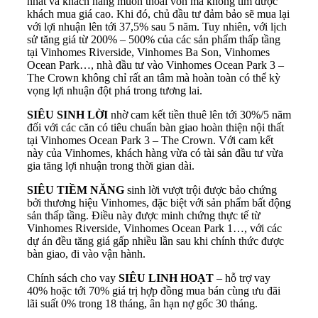
nhất và khách hàng muốn thoái vốn mà không tìm được
khách mua giá cao. Khi đó, chủ đầu tư đảm bảo sẽ mua lại
với lợi nhuận lên tới 37,5% sau 5 năm. Tuy nhiên, với lịch
sử tăng giá từ 200% – 500% của các sản phẩm thấp tầng
tại
Vinhomes
Riverside, Vinhomes Ba Son, Vinhomes
Ocean Park…, nhà đầu tư vào Vinhomes Ocean Park 3 –
The Crown không chỉ rất an tâm mà hoàn toàn có thể kỳ
vọng lợi nhuận đột phá trong tương lai.
SIÊU SINH LỜI
nhờ cam kết tiền thuê lên tới 30%/5 năm
đối với các căn có tiêu chuẩn bàn giao hoàn thiện nội thất
tại Vinhomes Ocean Park 3 – The Crown. Với cam kết
này của Vinhomes, khách hàng vừa có tài sản đầu tư vừa
gia tăng lợi nhuận trong thời gian dài.
SIÊU TIỀM NĂNG
sinh lời vượt trội được bảo chứng
bởi thương hiệu Vinhomes, đặc biệt với sản phẩm bất động
sản thấp tầng. Điều này được minh chứng thực tế từ
Vinhomes Riverside, Vinhomes Ocean Park 1…, với các
dự án đều tăng giá gấp nhiều lần sau khi chính thức được
bàn giao, đi vào vận hành.
Chính sách cho vay
SIÊU LINH HOẠT
– hỗ trợ vay
40% hoặc tới 70% giá trị hợp đồng mua bán cùng ưu đãi
lãi suất 0% trong 18 tháng, ân hạn nợ gốc 30 tháng.