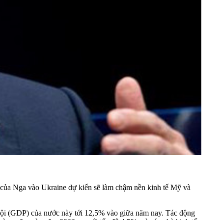
 của Nga vào Ukraine dự kiến sẽ làm chậm nền kinh tế Mỹ và
nội (GDP) của nước này tới 12,5% vào giữa năm nay. Tác động