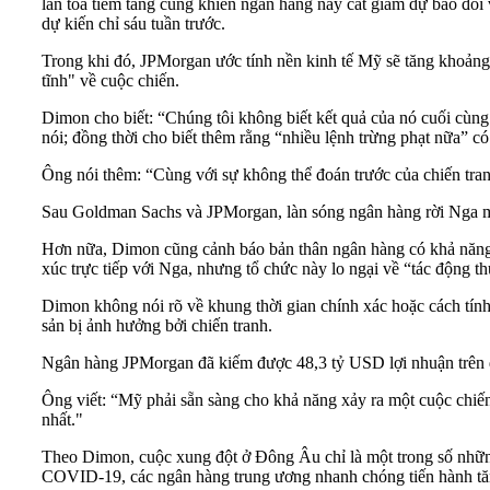
lan tỏa tiềm tàng cũng khiến ngân hàng này cắt giảm dự báo đố
dự kiến chỉ sáu tuần trước.
Trong khi đó, JPMorgan ước tính nền kinh tế Mỹ sẽ tăng khoảng
tĩnh" về cuộc chiến.
Dimon cho biết: “Chúng tôi không biết kết quả của nó cuối cùng
nói; đồng thời cho biết thêm rằng “nhiều lệnh trừng phạt nữa” c
Ông nói thêm: “Cùng với sự không thể đoán trước của chiến tra
Sau Goldman Sachs và JPMorgan, làn sóng ngân hàng rời Nga m
Hơn nữa, Dimon cũng cảnh báo bản thân ngân hàng có khả năng mấ
xúc trực tiếp với Nga, nhưng tổ chức này lo ngại về “tác động th
Dimon không nói rõ về khung thời gian chính xác hoặc cách tính
sản bị ảnh hưởng bởi chiến tranh.
Ngân hàng JPMorgan đã kiếm được 48,3 tỷ USD lợi nhuận trên 
Ông viết: “Mỹ phải sẵn sàng cho khả năng xảy ra một cuộc chiến
nhất."
Theo Dimon, cuộc xung đột ở Đông Âu chỉ là một trong số những 
COVID-19, các ngân hàng trung ương nhanh chóng tiến hành tăng 