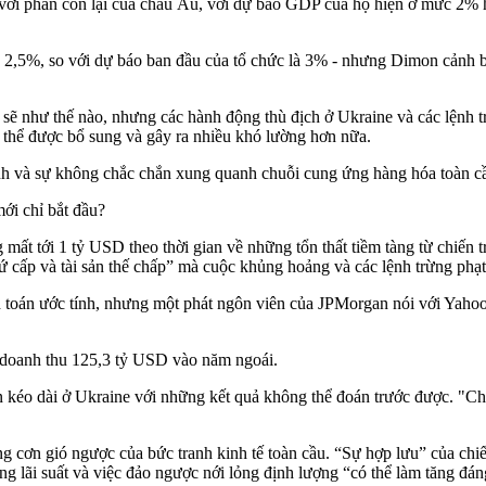
i với phần còn lại của châu Âu, với dự báo GDP của họ hiện ở mức 2%
 2,5%, so với dự báo ban đầu của tổ chức là 3% - nhưng Dimon cảnh bá
 sẽ như thế nào, nhưng các hành động thù địch ở Ukraine và các lệnh 
ó thể được bổ sung và gây ra nhiều khó lường hơn nữa.
nh và sự không chắc chắn xung quanh chuỗi cung ứng hàng hóa toàn cầ
ới chỉ bắt đầu?
t tới 1 tỷ USD theo thời gian về những tổn thất tiềm tàng từ chiến t
ứ cấp và tài sản thế chấp” mà cuộc khủng hoảng và các lệnh trừng phạt đ
 toán ước tính, nhưng một phát ngôn viên của JPMorgan nói với Yahoo 
doanh thu 125,3 tỷ USD vào năm ngoái.
 kéo dài ở Ukraine với những kết quả không thể đoán trước được. "Chún
cơn gió ngược của bức tranh kinh tế toàn cầu. “Sự hợp lưu” của chiến 
lãi suất và việc đảo ngược nới lỏng định lượng “có thể làm tăng đáng 