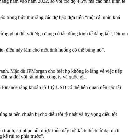
 hàng năm vào năm 2022, so với tốc độ 4,5% mà các nhà kinh tế
o trong bức thư rằng các dự báo dựa trên "một cái nhìn khá
trừng phạt đối với Nga đang có tác động kinh tế đáng kể”, Dimon
u, điều này làm cho một tình huống có thể bùng nổ”.
ranh. Mặc dù JPMorgan cho biết họ không lo lắng về việc tiếp
ặt ra đối với rất nhiều công ty và quốc gia.
Finance rằng khoản lỗ 1 tỷ USD có thể liên quan đến các tài
g ta nên chuẩn bị cho điều tồi tệ nhất và hy vọng điều tốt
tranh, sự phục hồi được thúc đẩy bởi kích thích từ đại dịch
kể rủi ro phía trước".