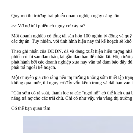
Quy mô thị trường trái phiếu doanh nghiệp ngày càng lớn.
>> Vỡ nợ trái phiếu có nguy cơ xảy ra?
Một doanh nghiệp có tổng tài sản hơn 100 nghìn tỷ đồng và qu
các dự án. Tuy nhiên, với tình hình hiện nay thì kế hoạch sẽ khó t
Theo ghi nhận của DĐDN, đã và đang xuất hiện hiện tượng nhà đầu
phiếu có tài sản đảm bảo, lại gần đáo hạn để nhận lãi. Hiện tượng
phát hành bởi các doanh nghiệp xưa nay vẫn trả đảm bảo đầy đủ n
phải trả ngoài kế hoạch.
Một chuyên gia cho rằng nếu thị trường không sớm thiết lập trạng
không quá mức, thì nguy cơ đẩy vốn kênh trung và dài hạn vào t
“Cần sớm có rà soát, thanh lọc ra các “ngòi nổ” có thể kích quả
năng trả nợ cho các trái chủ. Chỉ có như vậy, vỉa vàng thị trường
Có thể bạn quan tâm