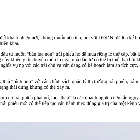
ỹ đất khá ở nhiều nơi, không muốn nêu tên, nói với DĐDN, đã lên kế 
riển khai.
 tư muốn “bán lúa non” trái phiếu họ đã mua riêng lẻ thứ cấp, bất kể đ
 này khiến giới chuyên môn lo ngại nhà đầu tư có thể bị thiệt hại bởi kh
ghĩa vụ nợ với các trái chủ và vẫn đang có kế hoạch làm ăn tích cực, 
 thái “bình tĩnh” với các chính sách quản lý thị trường trái phiếu, tr
rạng thái đứng khựng có thể xảy ra.
bom nợ trái phiếu
phát nổ, lọc “thau” là các doanh nghiệp tiềm ẩn nguy
 trái phiếu mới có thể tiếp tục vận hành theo đúng giá trị của một kênh