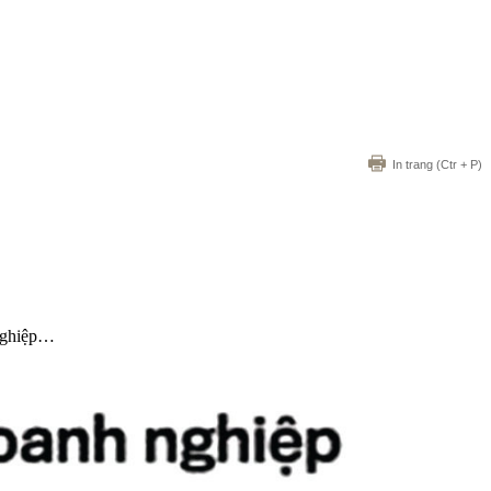
In trang
(Ctr + P)
 nghiệp…