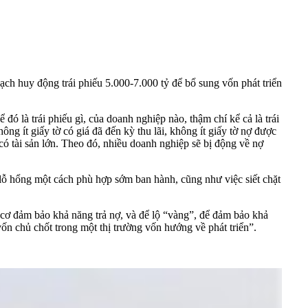
hoạch huy động
trái phiếu
5.000-7.000 tỷ để bổ sung vốn phát triển
ó là trái phiếu gì, của doanh nghiệp nào, thậm chí kể cả là trái
ông ít giấy tờ có giá đã đến kỳ thu lãi, không ít giấy tờ nợ được
có tài sản lớn. Theo đó, nhiều doanh nghiệp sẽ bị động về nợ
ám lỗ hổng một cách phù hợp sớm ban hành, cũng như việc siết chặt
 cơ đảm bảo khả năng trả nợ, và để lộ “vàng”, để đảm bảo khả
 vốn chủ chốt trong một thị trường vốn hướng về phát triển”.