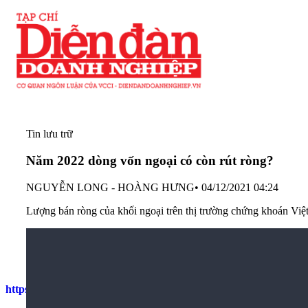
Tin lưu trữ
Năm 2022 dòng vốn ngoại có còn rút ròng?
NGUYỄN LONG - HOÀNG HƯNG
•
04/12/2021 04:24
Lượng bán ròng của khối ngoại trên thị trường chứng khoán Vi
Năm 2022 dòng vốn ngoại có còn rút ròng?
https://diendandoanhnghiep.vn/nam-2022-dong-von-ngoai-co-co