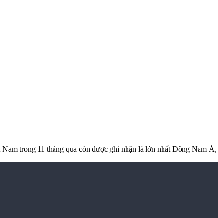
ệt Nam trong 11 tháng qua còn được ghi nhận là lớn nhất Đông Nam Á,
n-rut-rong-10117401.html