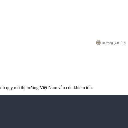
In trang
(Ctr + P)
 dù quy mô thị trường Việt Nam vẫn còn khiêm tốn.
NGUYỄN LONG - HOÀNG HƯNG