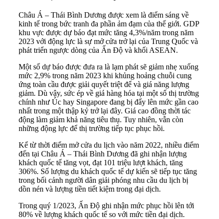
Châu Á – Thái Bình Dương được xem là điểm sáng về
kinh tế trong bức tranh đa phần ảm đạm của thế giới. GDP
khu vực được dự báo đạt mức tăng 4,3%/năm trong năm
2023 với động lực là sự mở cửa trở lại của Trung Quốc và
phát triển ngược dòng của Ấn Độ và khối ASEAN.
Một số dự báo được đưa ra là lạm phát sẽ giảm nhẹ xuống
mức 2,9% trong năm 2023 khi khủng hoảng chuỗi cung
ứng toàn cầu được giải quyết triệt để và giá năng lượng
giảm. Dù vậy, sức ép về giá hàng hóa tại một số thị trường
chính như Úc hay Singapore đang bị đẩy lên mức gần cao
nhất trong một thập kỷ trở lại đây. Giá cao đồng thời tác
động làm giảm khả năng tiêu thụ. Tuy nhiên, vẫn còn
những động lực để thị trường tiếp tục phục hồi.
Kể từ thời điểm mở cửa du lịch vào năm 2022, nhiều điểm
đến tại Châu Á – Thái Bình Dương đã ghi nhận lượng
khách quốc tế tăng vọt, đạt 101 triệu lượt khách, tăng
306%. Số lượng du khách quốc tế dự kiến sẽ tiếp tục tăng
trong bối cảnh người dân giải phóng nhu cầu du lịch bị
dồn nén và lượng tiền tiết kiệm trong đại dịch.
Trong quý 1/2023, Ấn Độ ghi nhận mức phục hồi lên tới
80% về lượng khách quốc tế so với mức tiền đại dịch.