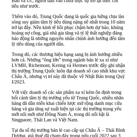
Bản và Úc, người dân vẫn chưa thực sự trở lại mức chi
tiêu như trước.
Thêm vào đó, Trung Quốc đang là quốc gia hứng chịu làn
sóng suy giảm tâm lý tiêu dùng nặng nề nhất trong 10 năm
trở lại đây. Nền kinh tế hồi phục chậm hơn dự báo, khủng
hoảng nợ công, giá nhà gia tăng và tỷ lệ thất nghiệp đáng
báo động là những nguyên nhân chính ảnh hưởng đến tâm
lý tiêu dùng của người dân.
Trong đó, các thương hiệu hạng sang bị ảnh hưởng nhiều
hơn cả. Những “ông lớn” trong ngành bán lẻ xa xỉ như
LVMH, Richemont, Kering và Hermes trước đây ghi nhận
thị trường Trung Quốc luôn đạt doanh số cao nhất khu vực
Châu Á, nhưng vị trí này đã thuộc về Nhật Bản trong Quý
I/2023.
Với việc doanh số các sản phẩm xa xỉ kém ổn định trong
bối cảnh tâm lý thị trường yếu từ Trung Quốc, nhiều nhãn
hàng đã dần triển khai chiến lược mở rộng danh mục cửa
hàng và gia tăng sự xuất hiện tại các thị trường trọng yếu
mới nổi mới như Đông Nam Á, trong đó nổi bật là
Singpaore, Thái Lan và Việt Nam.
Tại đa số thị trường bán lẻ cao cấp tại Châu Á – Thái Bình
Dương, giá thuê đã chạm đáy trong nửa cuối 2022 sau 3