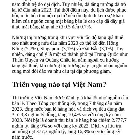
năm đình trệ do đại dịch. Tuy nhiên, đà tăng trưởng đã trở
lại từ đầu năm 2023. Tại thời điểm này, du lịch được phục
hồi, mức tiêu thụ nội địa trở nên ổn định đi kèm sự khan
hiếm của nguồn cung mặt bằng bán lẻ cao cấp đã đẩy giá
thuê mặt bằng tăng nhẹ từ 0.5 đến 0.7%.
Những thị trường trong khu vực với tốc độ tăng giá thuê
cao nhất trong nửa đầu năm 2023 có thể kể đến Hồng
Kông (5,7%), Singapore (3,1%) và Đài Bắc (3,1%). Tuy
nhiên, đáng chú ý là một số thành phố tại Trung Quốc như
Thẩm Quyến và Quảng Châu lại nằm ngoài xu hướng
tăng giá thuê, khi những thị trường này lại ghi nhận nguồn
cung mới dồi dào và nhu cầu tại địa phương giảm.
Triển vọng nào tại Việt Nam?
Thị trường Việt Nam được đánh giá khá tốt nhờ nguồn cầu
bán lẻ. Theo Tổng cục thống kê, trong 7 tháng đầu năm
2023, tổng mức bán lẻ hàng hóa và dịch vụ tiêu dùng đạt
3.529,8 nghìn tỷ đồng, tăng 10,4% so với cùng kỳ năm
2023. Nổi bật là doanh thu bán lẻ hàng hóa chiếm 2.777,7
nghìn tỷ, tăng 9% so với cùng kỳ 2022, Dịch vụ lưu trú,
ăn uống đạt 377,3 nghìn tỷ, tăng 16,3% so với cùng kỳ
năm trước.