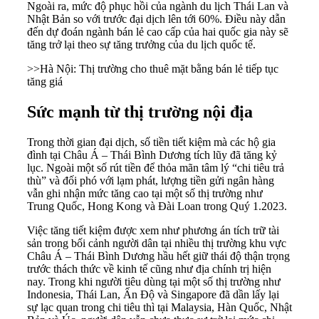
Ngoài ra, mức độ phục hồi của ngành du lịch Thái Lan và
Nhật Bản so với trước đại dịch lên tới 60%. Điều này dẫn
đến dự đoán ngành bán lẻ cao cấp của hai quốc gia này sẽ
tăng trở lại theo sự tăng trưởng của du lịch quốc tế.
>>
Hà Nội: Thị trường cho thuê mặt bằng bán lẻ tiếp tục
tăng giá
Sức mạnh từ thị trường nội địa
Trong thời gian đại dịch, số tiền tiết kiệm mà các hộ gia
đình tại Châu Á – Thái Bình Dương tích lũy đã tăng kỷ
lục. Ngoài một số rút tiền để thỏa mãn tâm lý “chi tiêu trả
thù” và đối phó với lạm phát, lượng tiền gửi ngân hàng
vẫn ghi nhận mức tăng cao tại một số thị trường như
Trung Quốc, Hong Kong và Đài Loan trong Quý 1.2023.
Việc tăng tiết kiệm được xem như phương án tích trữ tài
sản trong bối cảnh người dân tại nhiều thị trường khu vực
Châu Á – Thái Bình Dương hầu hết giữ thái độ thận trọng
trước thách thức về kinh tế cũng như địa chính trị hiện
nay. Trong khi người tiêu dùng tại một số thị trường như
Indonesia, Thái Lan, Ấn Độ và Singapore đã dần lấy lại
sự lạc quan trong chi tiêu thì tại Malaysia, Hàn Quốc, Nhật