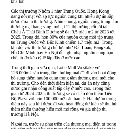
khá lớn.
Các thị trường Nhóm 1 như Trung Quốc, Hong Kong
đang đối mặt với áp lực nguồn cung khi nhiều dự án sắp
được đưa ra thị trường. Nhìn chung, nguồn cung trung tâm
thương mại hạng sang mới tại 12 thị trường cốt lõi tại
Châu Á Thái Bình Dương sẽ đạt 9,5 triệu m2 từ 2023 tới
2025. Trong đó, hơn 80% của nguồn cung mới tập trung
tại Trung Quốc với Bắc Kinh chiếm 1,7 triệu m2. Trong
khi đó, các thị trường chủ lực như Đài Loan, Bangkok,
Hồ Chí Minh hay Hà Nội đều ghi nhận nguồn cung hạn
chế, từ đó kéo tỷ lệ lấp đầy ở mức cao.
Trong thời gian vừa qua, Lotte Mall Westlake với
126.000m2 sàn trung tâm thương mại đã đi vào hoạt động,
bổ sung thêm nguồn cung trung tâm thương mại mới cho
thị trường. Cho đến thời điểm hiện tại, dự án này cũng
được ghi nhận công suất lấp đầy ở mức cao. Trong thời
gian từ 2024-2025, thị trường sẽ có chào đón thêm Tiến
Bộ Plaza với hơn 100.000 m2 sàn bán lẻ. Hai dự án trọng
điểm này sau khi được đi vào hoạt động dự kiến sẽ thu hút
thêm nhiều thường hiệu mới mở rộng và gia nhập thị
trường Hà Nội.
Ngoài ra, trước sự phát triển của thương mại điện tử trong