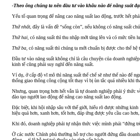
-Theo ông chúng ta nên đầu tư vào khâu nào để năng suất đạt
Yếu tố quan trọng để nâng cao
năng suất lao động
, trước hết ph
Thứ nhất
, đây là vấn đề “sống còn”, nếu không có năng suất chú
Thứ hai,
có năng suất thì thu nhập mới tăng lên và có mức tiền l
Thứ ba,
có năng suất thì chúng ta mới chuẩn bị được cho thế hệ 
Đầu tư vào năng suất không chỉ là câu chuyện của doanh nghiệp
kinh tế cũng phải suy nghĩ đến năng suất.
Ví dụ, ở cấp độ vĩ mô thì năng suất thể chế sẽ như thế nào để ng
thống giao thông công cộng tốt thay vì bị ùn tắc quá nhiều khi t
Nhưng, quan trọng hơn hết vẫn là tự doanh nghiệp phải ý thức về
đào tạo người lao động để nâng cao năng suất lao động.
Đặc biệt, khi hội nhập sâu với thế giới, hiểu rõ được những kinh
hiệu quả hơn, xanh hơn, tốt hơn, đáp ứng được yêu cầu cao hơn
Khi đó, doanh nghiệp phải tự nhận thức việc mình phải “đứng trê
Ở các nước Chính phủ thường hỗ trợ cho người đứng đầu doanh ng
động… tỉ lệ hỗ trợ tuỳ thuộc vào tính cấp bách.