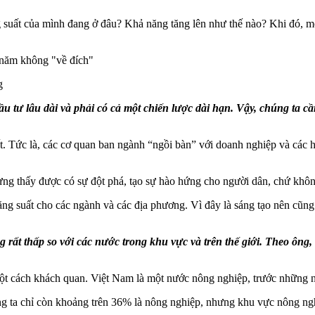
g suất của mình đang ở đâu? Khả năng tăng lên như thế nào? Khi đó, m
u năm không "về đích"
g
 tư lâu dài và phải có cả một chiến lược dài hạn. Vậy, chúng ta cầ
t. Tức là, các cơ quan ban ngành “ngồi bàn” với doanh nghiệp và các h
ng thấy được có sự đột phá, tạo sự hào hứng cho người dân, chứ không
năng suất cho các ngành và các địa phương. Vì đây là sáng tạo nên cũn
rất thấp so với các nước trong khu vực và trên thế giới. Theo ông, 
một cách khách quan. Việt Nam là một nước nông nghiệp, trước những
g ta chỉ còn khoảng trên 36% là nông nghiệp, nhưng khu vực nông ngh