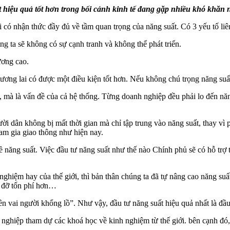
 hiệu quả tốt hơn trong bối cảnh kinh tế đang gặp nhiều khó khăn
ải có nhận thức đầy đủ về tầm quan trọng của năng suất. Có 3 yếu tố li
ng ta sẽ không có sự cạnh tranh và không thể phát triển.
ương cao.
tương lai có được một điều kiện tốt hơn. Nếu không chú trọng năng suất
, mà là vấn đề của cả hệ thống. Từng doanh nghiệp đều phải lo đến nă
ười dân không bị mất thời gian mà chỉ tập trung vào năng suất, thay vì
ham gia giao thông như hiện nay.
 năng suất. Việc đầu tư năng suất như thế nào Chính phủ sẽ có hỗ trợ 
 nghiệm hay của thế giới, thì bản thân chúng ta đã tự nâng cao năng su
, đỡ tốn phí hơn…
n vai người khổng lồ”. Như vậy, đầu tư năng suất hiệu quả nhất là đầu
hiệp tham dự các khoá học về kinh nghiệm từ thế giới. bên cạnh đó, 