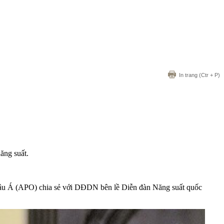
In trang
(Ctr + P)
ăng suất.
âu Á (APO) chia sẻ với DĐDN bên lề Diễn đàn Năng suất quốc