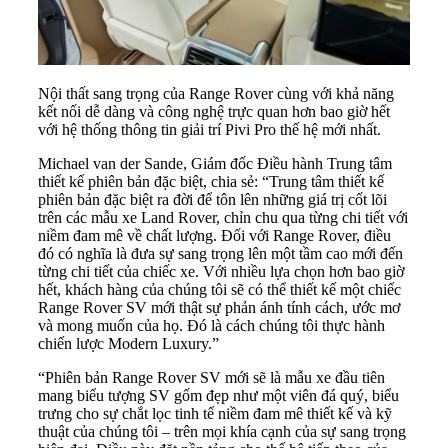
Nội thất sang trọng của Range Rover cùng với khả năng
kết nối dễ dàng và công nghệ trực quan hơn bao giờ hết
với hệ thống thông tin giải trí Pivi Pro thế hệ mới nhất.
Michael van der Sande, Giám đốc Điều hành Trung tâm
thiết kế phiên bản đặc biệt, chia sẻ: “Trung tâm thiết kế
phiên bản đặc biệt ra đời để tôn lên những giá trị cốt lõi
trên các mẫu xe Land Rover, chỉn chu qua từng chi tiết với
niềm đam mê về chất lượng. Đối với Range Rover, điều
đó có nghĩa là đưa sự sang trọng lên một tầm cao mới đến
từng chi tiết của chiếc xe. Với nhiều lựa chọn hơn bao giờ
hết, khách hàng của chúng tôi sẽ có thể thiết kế một chiếc
Range Rover SV mới thật sự phản ánh tính cách, ước mơ
và mong muốn của họ. Đó là cách chúng tôi thực hành
chiến lược Modern Luxury.”
“Phiên bản Range Rover SV mới sẽ là mẫu xe đầu tiên
mang biểu tượng SV gốm đẹp như một viên đá quý, biểu
trưng cho sự chắt lọc tinh tế niềm đam mê thiết kế và kỹ
thuật của chúng tôi – trên mọi khía cạnh của sự sang trọng