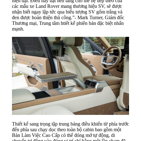
hiện đại. Điều này đặt nền tảng cho thế hệ tiếp theo của
các mẫu xe Land Rover mang thương hiệu SV, sẽ được
nhận biết ngay lập tức qua biểu tượng SV gốm trắng và
đen được hoàn thiện thủ công.”- Mark Turner, Giám đốc
Thương mại, Trung tâm htiết kế phiên bản đặc biệt nhấn
mạnh.
Thiết kế sang trọng tập trung bảng điều khiển từ phía trước
đến phía sau chạy dọc theo toàn bộ cabin bao gồm một
Bàn Làm Việc Cao Cấp có thể đóng mở tự động, di
chuyển tự động vào đúng vị trí chỉ bằng một lần chạm đã