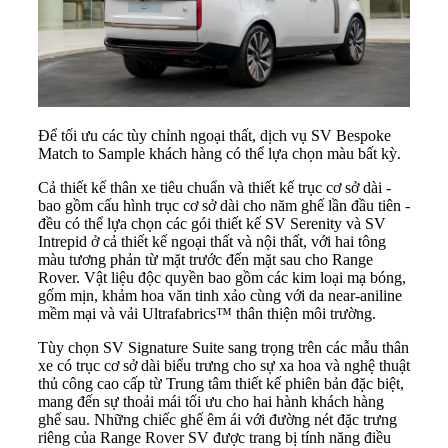
Để tối ưu các tùy chỉnh ngoại thất, dịch vụ SV Bespoke
Match to Sample khách hàng có thể lựa chọn màu bất kỳ.
Cả thiết kế thân xe tiêu chuẩn và thiết kế trục cơ sở dài -
bao gồm cấu hình trục cơ sở dài cho năm ghế lần đầu tiên -
đều có thể lựa chọn các gói thiết kế SV Serenity và SV
Intrepid ở cả thiết kế ngoại thất và nội thất, với hai tông
màu tương phản từ mặt trước đến mặt sau cho Range
Rover. Vật liệu độc quyền bao gồm các kim loại mạ bóng,
gốm mịn, khảm hoa văn tinh xảo cùng với da near-aniline
mềm mại và vải Ultrafabrics™ thân thiện môi trường.
Tùy chọn SV Signature Suite sang trọng trên các mẫu thân
xe có trục cơ sở dài biểu trưng cho sự xa hoa và nghệ thuật
thủ công cao cấp từ Trung tâm thiết kế phiên bản đặc biệt,
mang đến sự thoải mái tối ưu cho hai hành khách hàng
ghế sau. Những chiếc ghế êm ái với đường nét đặc trưng
riêng của Range Rover SV được trang bị tính năng điều