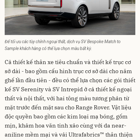
Để tối ưu các tùy chỉnh ngoại thất, dịch vụ SV Bespoke Match to
Sample khách hàng có thể lựa chọn màu bất kỳ.
Cả thiết kế thân xe tiêu chuẩn và thiết kế trục cơ
sở dài - bao gồm cấu hình trục cơ sở dài cho năm
ghế lần đầu tiên - đều có thể lựa chọn các gói thiết
kế SV Serenity và SV Intrepid ở cả thiết kế ngoại
thất và nội thất, với hai tông màu tương phản từ
mặt trước đến mặt sau cho Range Rover. Vật liệu
độc quyền bao gồm các kim loại mạ bóng, gốm
mịn, khảm hoa văn tinh xảo cùng với da near-
aniline mềm mại và vải Ultrafabrics™ thân thiện