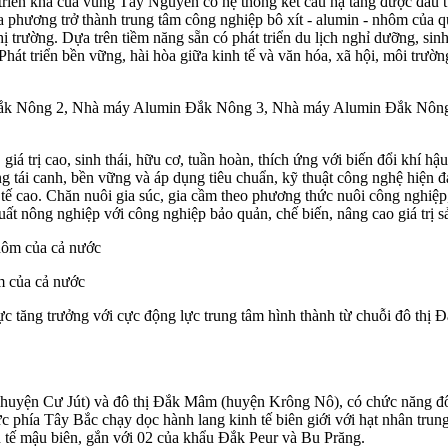
triển khá của vùng Tây Nguyên có hệ thống kết cấu hạ tầng được đầu t
hương trở thành trung tâm công nghiệp bô xít - alumin - nhôm của q
ị trường. Dựa trên tiềm năng sẵn có phát triển du lịch nghỉ dưỡng, sinh
 triển bền vững, hài hòa giữa kinh tế và văn hóa, xã hội, môi trường,
n Đắk Nông 2, Nhà máy Alumin Đắk Nông 3, Nhà máy Alumin Đắk Nôn
iá trị cao, sinh thái, hữu cơ, tuần hoàn, thích ứng với biến đổi khí h
ng tái canh, bền vững và áp dụng tiêu chuẩn, kỹ thuật công nghệ hiện đ
nh tế cao. Chăn nuôi gia súc, gia cầm theo phương thức nuôi công nghiệp
uất nông nghiệp với công nghiệp bảo quản, chế biến, nâng cao giá trị 
m của cả nước
ực tăng trưởng với cực động lực trung tâm hình thành từ chuỗi đô thị 
(huyện Cư Jút) và đô thị Đắk Mâm (huyện Krông Nô), có chức năng đô 
ực phía Tây Bắc chạy dọc hành lang kinh tế biên giới với hạt nhân tru
 tế mậu biên, gắn với 02 của khẩu Đắk Peur và Bu Prăng.