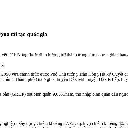
ng tái tạo quốc gia
ệt Đắk Nông được định hướng trở thành trung tâm công nghiệp bauxite
ng
 2050 vừa chính thức được Phó Thủ tướng Trần Hồng Hà ký Quyết đị
ành chính: Thành phố Gia Nghĩa, huyện Đắk Mil, huyện Đắk R'Lấp, h
ịa bàn (GRDP) đạt bình quân 9,05%/năm, thu nhập bình quân đầu người 
 nghiệp - xây dựng chiếm khoảng 27,7%; dịch vụ chiếm khoảng 40,8%