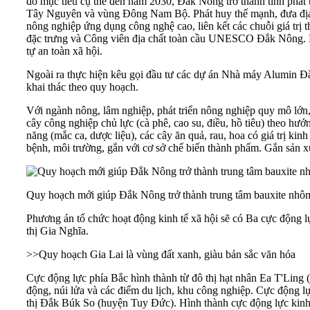
đó mục tiêu cụ thể đến năm 2030, Đắk Nông trở thành tỉnh phát 
Tây Nguyên và vùng Đông Nam Bộ. Phát huy thế mạnh, đưa địa p
nông nghiệp ứng dụng công nghệ cao, liên kết các chuỗi giá trị th
đặc trưng và Công viên địa chất toàn cầu UNESCO Đắk Nông. Phát
tự an toàn xã hội.
Ngoài ra thực hiện kêu gọi đầu tư các dự án Nhà máy Alumi
khai thác theo quy hoạch.
Với ngành nông, lâm nghiệp, phát triển nông nghiệp quy mô lớn, g
cây công nghiệp chủ lực (cà phê, cao su, điều, hồ tiêu) theo hướ
năng (mắc ca, dược liệu), các cây ăn quả, rau, hoa có giá trị ki
bệnh, môi trường, gắn với cơ sở chế biến thành phẩm. Gắn sản x
Quy hoạch mới giúp Đắk Nông trở thành trung tâm bauxite nhô
Phương án tổ chức hoạt động kinh tế xã hội sẽ có Ba cực động l
thị Gia Nghĩa.
>>
Quy hoạch Gia Lai là vùng đất xanh, giàu bản sắc văn hóa
Cực động lực phía Bắc hình thành từ đô thị hạt nhân Ea T'Ling 
động, núi lửa và các điểm du lịch, khu công nghiệp. Cực động l
thị Đắk Búk So (huyện Tuy Đức). Hình thành cực động lực kinh