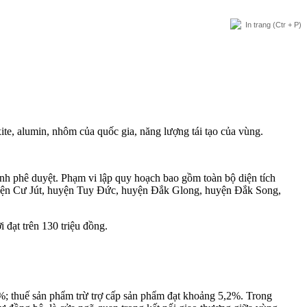
In trang
(Ctr + P)
, alumin, nhôm của quốc gia, năng lượng tái tạo của vùng.
nh phê duyệt. Phạm vi lập
quy hoạch
bao gồm toàn bộ diện tích
uyện Cư Jút, huyện Tuy Đức, huyện Đắk Glong, huyện Đắk Song,
đạt trên 130 triệu đồng.
; thuế sản phẩm trừ trợ cấp sản phẩm đạt khoảng 5,2%. Trong