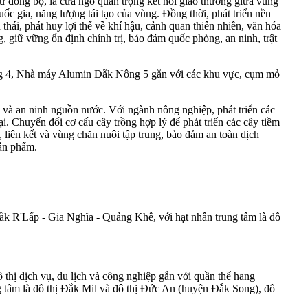
ư đồng bộ, là cửa ngõ quan trọng kết nối giao thương giữa vùng
uốc gia,
năng lượng tái tạo
của vùng. Đồng thời, phát triển nền
 thái, phát huy lợi thế về khí hậu, cảnh quan thiên nhiên, văn hóa
 giữ vững ổn định chính trị, bảo đảm quốc phòng, an ninh, trật
g 4, Nhà máy Alumin Đắk Nông 5 gắn với các khu vực, cụm mỏ
ậu và an ninh nguồn nước. Với ngành nông nghiệp, phát triển các
ại. Chuyển đổi cơ cấu cây trồng hợp lý để phát triển các cây tiềm
, liên kết và vùng chăn nuôi tập trung, bảo đảm an toàn dịch
sản phẩm.
Đắk R'Lấp - Gia Nghĩa - Quảng Khê, với hạt nhân trung tâm là đô
thị dịch vụ, du lịch và công nghiệp gắn với quần thể hang
ng tâm là đô thị Đắk Mil và đô thị Đức An (huyện Đắk Song), đô