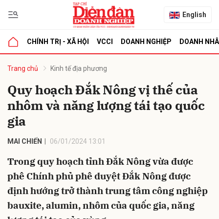
English
CHÍNH TRỊ - XÃ HỘI
VCCI
DOANH NGHIỆP
DOANH NH
bình luận
Trang chủ
Kinh tế địa phương
Quy hoạch Đắk Nông vị thế của
nhôm và năng lượng tái tạo quốc
gia
MAI CHIẾN
06/01/2024 13:01
Trong quy hoạch tỉnh Đắk Nông vừa được
Hủy
G
phê Chính phủ phê duyệt Đắk Nông được
định hướng trở thành trung tâm công nghiệp
bauxite, alumin, nhôm của quốc gia, năng