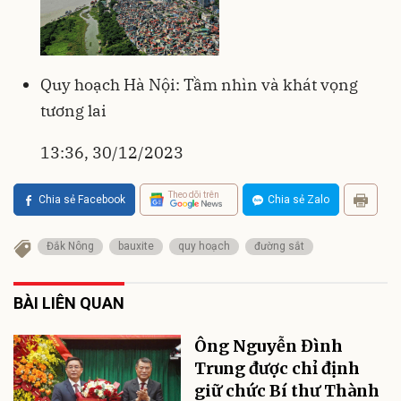
Quy hoạch Hà Nội: Tầm nhìn và khát vọng
tương lai
13:36, 30/12/2023
Theo dõi trên
Chia sẻ Facebook
Chia sẻ Zalo
Đắk Nông
bauxite
quy hoạch
đường sắt
BÀI LIÊN QUAN
Ông Nguyễn Đình
Trung được chỉ định
giữ chức Bí thư Thành