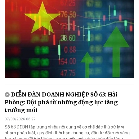
DIỄN ĐÀN DOANH NGHIỆP SỐ 63: Hải
Phòng: Đột phá từ những động lực tăng
trưởng mới
07/08/2026 06:27
Số 63 DĐDN tập trung nhiều nội dung về cơ chế đặc thù xử lý vi
phạm pháp luật, quy định thời hạn chung cư, đầu tư đổi mới sáng
tạo, chuyên đề Hải Phòng, cùng nhiều giải pháp thúc đẩy tăng