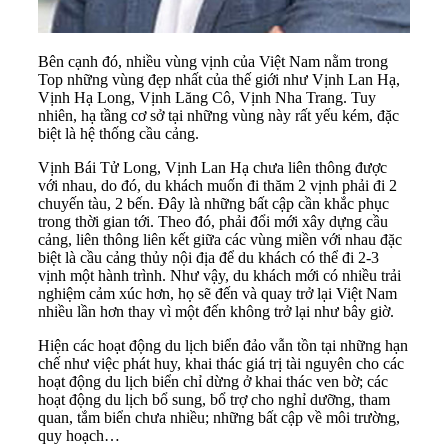
Bên cạnh đó, nhiều vùng vịnh của Việt Nam nằm trong
Top những vùng đẹp nhất của thế giới như Vịnh Lan Hạ,
Vịnh Hạ Long, Vịnh Lăng Cô, Vịnh Nha Trang. Tuy
nhiên, hạ tầng cơ sở tại những vùng này rất yếu kém, đặc
biệt là hệ thống cầu cảng.
Vịnh Bái Tử Long, Vịnh Lan Hạ chưa liên thông được
với nhau, do đó, du khách muốn đi thăm 2 vịnh phải đi 2
chuyến tàu, 2 bến. Đây là những bất cập cần khắc phục
trong thời gian tới. Theo đó, phải đổi mới xây dựng cầu
cảng, liên thông liên kết giữa các vùng miền với nhau đặc
biệt là cầu cảng thủy nội địa để du khách có thể đi 2-3
vịnh một hành trình. Như vậy, du khách mới có nhiều trải
nghiệm cảm xúc hơn, họ sẽ đến và quay trở lại Việt Nam
nhiều lần hơn thay vì một đến không trở lại như bây giờ.
Hiện các hoạt động du lịch biển đảo vẫn tồn tại những hạn
chế như việc phát huy, khai thác giá trị tài nguyên cho các
hoạt động du lịch biển chỉ dừng ở khai thác ven bờ; các
hoạt động du lịch bổ sung, bổ trợ cho nghỉ dưỡng, tham
quan, tắm biển chưa nhiều; những bất cập về môi trường,
quy hoạch…