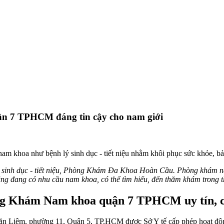
 7 TPHCM đáng tin cậy cho nam giới
hoa như bệnh lý sinh dục - tiết niệu nhằm khôi phục sức khỏe, bản 
lý sinh dục - tiết niệu, Phòng Khám Đa Khoa Hoàn Cầu. Phòng khám
ũng đang có nhu cầu nam khoa, có thể tìm hiểu, đến thăm khám trong t
g Khám Nam khoa quận 7 TPHCM uy tín, c
ăn Liêm, phường 11, Quận 5, TP.HCM được Sở Y tế cấp phép hoạt độn