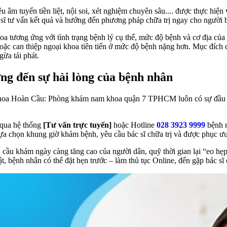
u âm tuyến tiền liệt, nội soi, xét nghiệm chuyên sâu.... được thực hiệ
c sĩ tư vấn kết quả và hướng đến phương pháp chữa trị ngay cho người 
 tương ứng với tình trạng bệnh lý cụ thể, mức độ bệnh và cơ địa của 
oặc can thiệp ngoại khoa tiên tiến ở mức độ bệnh nặng hơn. Mục đích cu
gừa tái phát.
ớng đến sự hài lòng của bệnh nhân
Khoa Hoàn Cầu: Phòng khám nam khoa quận 7 TPHCM luôn có sự đầu tư
qua hệ thống
[Tư vấn trực tuyến]
hoặc Hotline
028 3923 9999
bệnh n
 lựa chọn khung giờ khám bệnh, yêu cầu bác sĩ chữa trị và được phục ưu
cầu khám ngày càng tăng cao của người dân, quỹ thời gian lại “eo 
t, bệnh nhân có thể đặt hẹn trước – làm thủ tục Online, đến gặp bác 