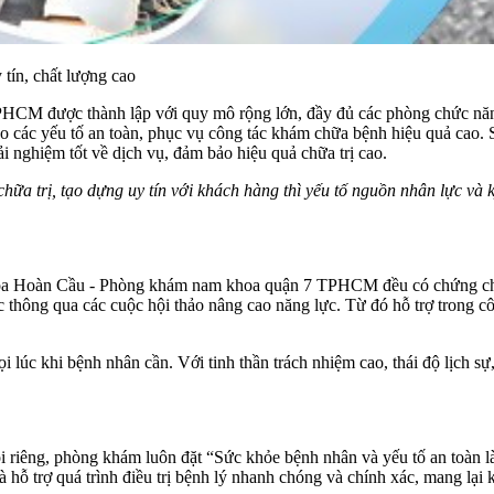
ín, chất lượng cao
M được thành lập với quy mô rộng lớn, đầy đủ các phòng chức năng
o các yếu tố an toàn, phục vụ công tác khám chữa bệnh hiệu quả ca
 nghiệm tốt về dịch vụ, đảm bảo hiệu quả chữa trị cao.
ữa trị, tạo dựng uy tín với khách hàng thì yếu tố nguồn nhân lực và 
oa Hoàn Cầu - Phòng khám nam khoa quận 7 TPHCM đều có chứng chỉ 
c thông qua các cuộc hội thảo nâng cao năng lực. Từ đó hỗ trợ trong c
ọi lúc khi bệnh nhân cần. Với tinh thần trách nhiệm cao, thái độ lịch 
riêng, phòng khám luôn đặt “Sức khỏe bệnh nhân và yếu tố an toàn là 
hỗ trợ quá trình điều trị bệnh lý nhanh chóng và chính xác, mang lại kế