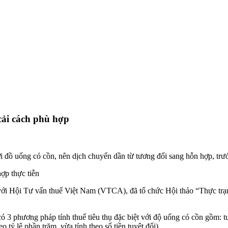
 cải cách phù hợp
ới đồ uống có cồn, nên dịch chuyển dần từ tương đối sang hỗn hợp, trư
ợp thực tiễn
ới Hội Tư vấn thuế Việt Nam (VTCA), đã tổ chức Hội thảo “Thực trạn
 có 3 phương pháp tính t
huế tiêu thụ đặc biệt
với độ uống có cồn gồm: tươ
o tỷ lệ phần trăm, vừa tính theo số tiền tuyệt đối).