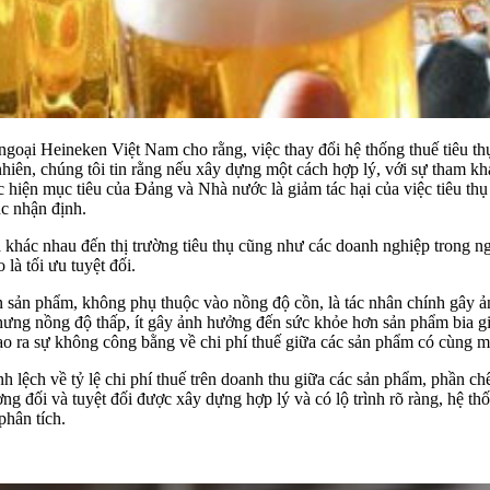
i Heineken Việt Nam cho rằng, việc thay đổi hệ thống thuế tiêu thụ đ
 nhiên, chúng tôi tin rằng nếu xây dựng một cách hợp lý, với sự tham k
ực hiện mục tiêu của Đảng và Nhà nước là giảm tác hại của việc tiêu t
c nhận định.
 khác nhau đến thị trường tiêu thụ cũng như các doanh nghiệp trong n
là tối ưu tuyệt đối.
bán sản phẩm, không phụ thuộc vào nồng độ cồn, là tác nhân chính gây
ưng nồng độ thấp, ít gây ảnh hưởng đến sức khỏe hơn sản phẩm bia giá
 tạo ra sự không công bằng về chi phí thuế giữa các sản phẩm có cùng
nh lệch về tỷ lệ chi phí thuế trên doanh thu giữa các sản phẩm, phần c
ng đối và tuyệt đối được xây dựng hợp lý và có lộ trình rõ ràng, hệ t
phân tích.