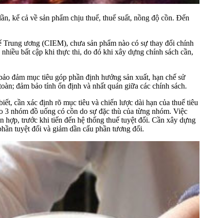
 lần, kể cả về sản phẩm chịu thuế, thuế suất, nồng độ cồn. Đến
 Trung ương (CIEM), chưa sản phẩm nào có sự thay đổi chính
 nhiều bất cập khi thực thi, do đó khi xây dựng chính sách cần,
sở bảo đảm mục tiêu góp phần định hướng sản xuất, hạn chế sử
toàn; đảm bảo tính ổn định và nhất quán giữa các chính sách.
t, cần xác định rõ mục tiêu và chiến lược dài hạn của thuế tiêu
cho 3 nhóm đồ uống có cồn do sự đặc thù của từng nhóm. Việc
n hợp, trước khi tiến đến hệ thống thuế tuyệt đối. Cần xây dựng
hần tuyệt đối và giảm dần cấu phần tương đối.