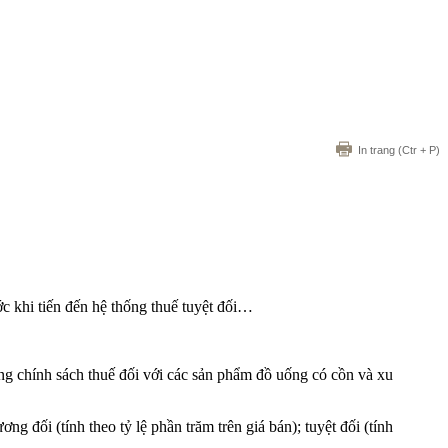
In trang
(Ctr + P)
ớc khi tiến đến hệ thống thuế tuyệt đối…
g chính sách thuế đối với các sản phẩm đồ uống có cồn và xu
ng đối (tính theo tỷ lệ phần trăm trên giá bán); tuyệt đối (tính