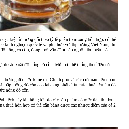
ặc biệt từ tương đối theo tỷ lệ phần trăm sang hỗn hợp, có thể
hảo kinh nghiệm quốc tế và phù hợp với thị trường Việt Nam, thì
hụ đồ uống có cồn, đồng thời vẫn đảm bảo nguồn thu ngân sách
gành sản xuất đồ uống có cồn. Mỗi một hệ thống thuế đều có
 ảnh hưởng đến sức khỏe mà Chính phủ và các cơ quan liên quan
 thấp, nồng độ cồn cao lại đang phải chịu mức thuế tiêu thụ đặc
 mức
nồng độ cồn
.
hênh lệch này là không lớn do các sản phẩm có mức tiêu thụ lớn
hống thuế hỗn hợp có thể cân bằng được các nhược điểm của cả 2