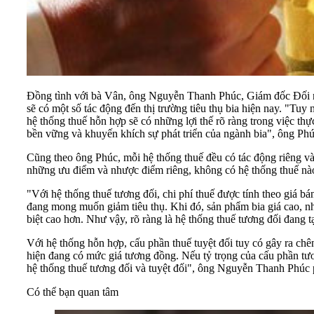
Đồng tình với bà Vân, ông Nguyễn Thanh Phúc, Giám đốc Đối ngoạ
sẽ có một số tác động đến thị trường tiêu thụ bia hiện nay. "Tuy
hệ thống thuế hỗn hợp sẽ có những lợi thế rõ ràng trong việc th
bền vững và khuyến khích sự phát triển của ngành bia", ông Phú
Cũng theo ông Phúc, mỗi hệ thống thuế đều có tác động riêng và
những ưu điểm và nhược điểm riêng, không có hệ thống thuế nào 
"Với hệ thống thuế tương đối, chi phí thuế được tính theo giá 
đang mong muốn giảm tiêu thụ. Khi đó, sản phẩm bia giá cao, nh
biệt cao hơn. Như vậy, rõ ràng là hệ thống thuế tương đối đang
Với hệ thống hỗn hợp, cấu phần thuế tuyệt đối tuy có gây ra chê
hiện đang có mức giá tương đồng. Nếu tỷ trọng của cấu phần tươ
hệ thống thuế tương đối và tuyệt đối", ông Nguyễn Thanh Phúc 
Có thể bạn quan tâm