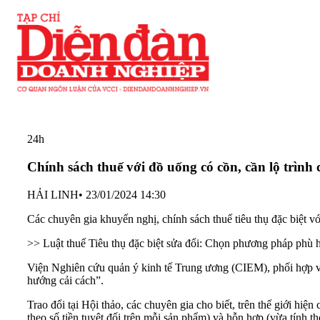
24h
Chính sách thuế với đồ uống có cồn, cần lộ trình
HẢI LINH
•
23/01/2024 14:30
Các chuyên gia khuyến nghị, chính sách thuế tiêu thụ đặc biệt v
>> Luật thuế Tiêu thụ đặc biệt sửa đổi: Chọn phương pháp phù h
Viện Nghiên cứu quản ý kinh tế Trung ương (CIEM), phối hợp v
hướng cải cách”.
Trao đổi tại Hội thảo, các chuyên gia cho biết, trên thế giới hiện
theo số tiền tuyệt đối trên mỗi sản phẩm) và hỗn hợp (vừa tính the