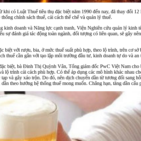
 từ khi có Luật Thuế tiêu thụ đặc biệt năm 1990 đến nay, đã thay đổi 12
thống chính sách thuế, cải cách thể chế và quản lý thuế.
kinh doanh và Năng lực cạnh tranh, Viện Nghiên cứu quản lý kinh tế
ếu sự đánh giá tác động toàn ngành, đối tượng có liên quan, sẽ gây nên
ặc biệt với rượu, bia, ở mức thuế suất phù hợp, theo lộ trình, trên cơ 
h thuế cần gắn với tạo lập môi trường đầu tư, kinh doanh tự do và an 
ụ đặc biệt, bà Đinh Thị Quỳnh Vân, Tổng giám đốc PwC Việt Nam cho biế
và lộ trình cải cách phù hợp. Có thể áp dụng các mô hình khác nhau 
c tạp và gây xáo trộn. Do đó, nên dịch chuyển dần từ tương đối sang hỗ
ển dần theo hướng hệ thống thuế mong muốn. Chẳng hạn, tăng dần cấu p