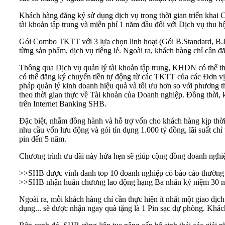
Khách hàng đăng ký sử dụng dịch vụ trong thời gian triển khai
tài khoản tập trung và miễn phí 1 năm đầu đối với Dịch vụ thu h
Gói Combo TKTT với 3 lựa chọn linh hoạt (Gói B.Standard, B.Pr
từng sản phẩm, dịch vụ riêng lẻ. Ngoài ra, khách hàng chỉ cần đă
Thông qua Dịch vụ quản lý tài khoản tập trung, KHDN có thể thu
có thể đăng ký chuyển tiền tự động từ các TKTT của các Đơn vị 
pháp quản lý kinh doanh hiệu quả và tối ưu hơn so với phương t
theo thời gian thực về Tài khoản của Doanh nghiệp. Đồng thời, 
trên Internet Banking SHB.
Đặc biệt, nhằm đồng hành và hỗ trợ vốn cho khách hàng kịp thời,
nhu cầu vốn lưu động và gói tín dụng 1.000 tỷ đồng, lãi suất ch
pin đến 5 năm.
Chương trình ưu đãi này hứa hẹn sẽ giúp cộng đồng doanh nghiệ
>>
SHB được vinh danh top 10 doanh nghiệp có báo cáo thường n
>>
SHB nhận huân chương lao động hạng Ba nhân kỷ niệm 30 n
Ngoài ra, mỗi khách hàng chỉ cần thực hiện ít nhất một giao dịc
dụng... sẽ được nhận ngay quà tặng là 1 Pin sạc dự phòng. Khách 