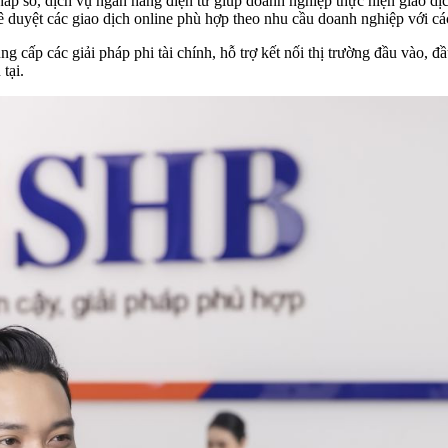
háp số, dịch vụ ngân hàng điện tử giúp doanh nghiệp thực hiện giao dịc
ê duyệt các giao dịch online phù hợp theo nhu cầu doanh nghiệp với cá
 cấp các giải pháp phi tài chính, hỗ trợ kết nối thị trường đầu vào, đầ
tại.