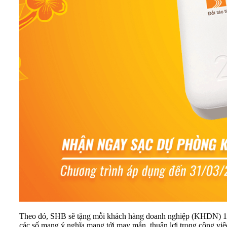
Theo đó, SHB sẽ tặng mỗi khách hàng doanh nghiệp (KHDN) 1 T
các số mang ý nghĩa mang tới may mắn, thuận lợi trong công việ