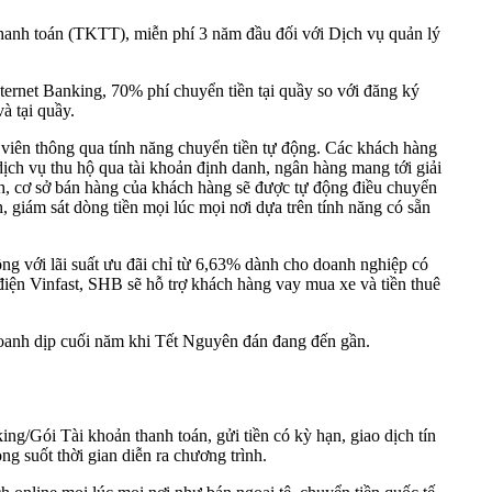
hanh toán (TKTT), miễn phí 3 năm đầu đối với Dịch vụ quản lý
ernet Banking, 70% phí chuyển tiền tại quầy so với đăng ký
à tại quầy.
 viên thông qua tính năng chuyển tiền tự động. Các khách hàng
ch vụ thu hộ qua tài khoản định danh, ngân hàng mang tới giải
nh, cơ sở bán hàng của khách hàng sẽ được tự động điều chuyển
 giám sát dòng tiền mọi lúc mọi nơi dựa trên tính năng có sẵn
ng với lãi suất ưu đãi chỉ từ 6,63% dành cho doanh nghiệp có
điện Vinfast, SHB sẽ hỗ trợ khách hàng vay mua xe và tiền thuê
doanh dịp cuối năm khi Tết Nguyên đán đang đến gần.
ng/Gói Tài khoản thanh toán, gửi tiền có kỳ hạn, giao dịch tín
g suốt thời gian diễn ra chương trình.