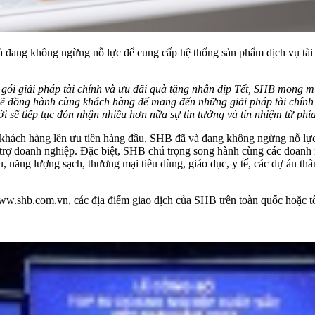
à đang không ngừng nỗ lực để cung cấp hệ thống sản phẩm dịch vụ tài 
c gói giải pháp tài chính và ưu đãi quà tặng nhân dịp Tết, SHB mong
ẽ đồng hành cùng khách hàng để mang đến những giải pháp tài chính to
 sẽ tiếp tục đón nhận nhiều hơn nữa sự tin tưởng và tín nhiệm từ phí
a khách hàng lên ưu tiên hàng đầu, SHB đã và đang không ngừng nỗ lực
 trợ doanh nghiệp. Đặc biệt, SHB chú trọng song hành cùng các doanh
, năng lượng sạch, thương mại tiêu dùng, giáo dục, y tế, các dự án thân
ww.shb.com.vn
, các địa điểm giao dịch của SHB trên toàn quốc hoặc t