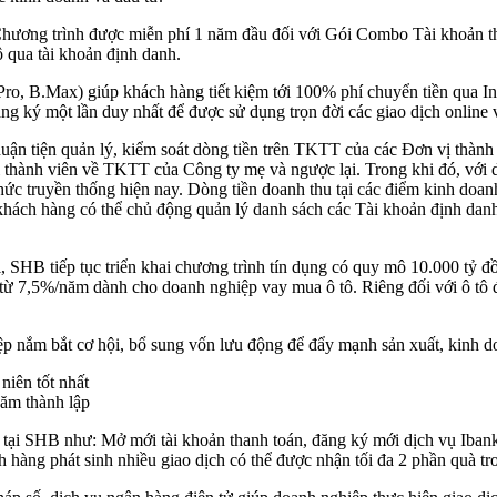
 Chương trình được miễn phí 1 năm đầu đối với Gói Combo Tài khoản t
ộ qua tài khoản định danh.
o, B.Max) giúp khách hàng tiết kiệm tới 100% phí chuyển tiền qua Int
ng ký một lần duy nhất để được sử dụng trọn đời các giao dịch online v
ận tiện quản lý, kiểm soát dòng tiền trên TKTT của các Đơn vị thành
thành viên về TKTT của Công ty mẹ và ngược lại. Trong khi đó, với dị
hức truyền thống hiện nay. Dòng tiền doanh thu tại các điểm kinh doa
khách hàng có thể chủ động quản lý danh sách các Tài khoản định danh,
 SHB tiếp tục triển khai chương trình tín dụng có quy mô 10.000 tỷ đồ
ỉ từ 7,5%/năm dành cho doanh nghiệp vay mua ô tô. Riêng đối với ô tô 
p nắm bắt cơ hội, bổ sung vốn lưu động để đẩy mạnh sản xuất, kinh 
iên tốt nhất
ăm thành lập
h tại SHB như: Mở mới tài khoản thanh toán, đăng ký mới dịch vụ Ibanki
hàng phát sinh nhiều giao dịch có thể được nhận tối đa 2 phần quà tron