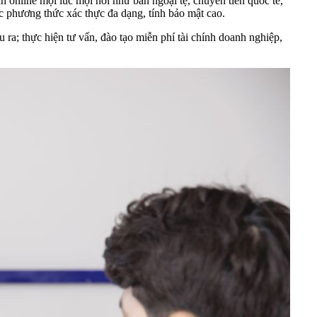
h online mọi lúc mọi nơi như bán ngoại tệ, chuyển tiền quốc tế,
c phương thức xác thực đa dạng, tính bảo mật cao.
u ra; thực hiện tư vấn, đào tạo miễn phí tài chính doanh nghiệp,