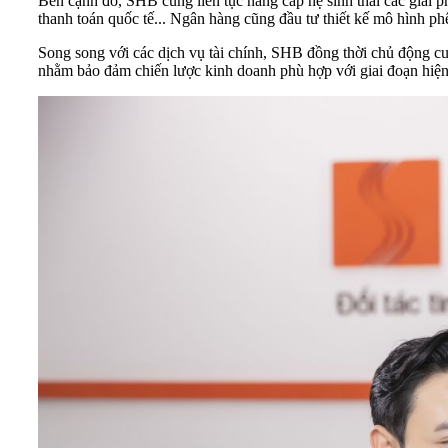
Bên cạnh đó, SHB cũng liên tục nâng cấp hệ sinh thái các giải p
thanh toán quốc tế... Ngân hàng cũng đầu tư thiết kế mô hình ph
Song song với các dịch vụ tài chính, SHB đồng thời chủ động cung
nhằm bảo đảm chiến lược kinh doanh phù hợp với giai đoạn hiện 