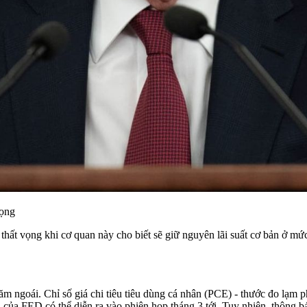
vọng
hất vọng khi cơ quan này cho biết sẽ giữ nguyên lãi suất cơ bản ở mứ
 ngoái. Chỉ số giá chi tiêu tiêu dùng cá nhân (PCE) - thước đo lạm ph
ên của FED có thể diễn ra vào phiên họp tháng 3 tới. Tuy nhiên, thông