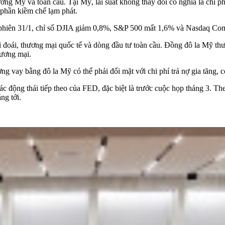
ng Mỹ và toàn cầu. Tại Mỹ, lãi suất không thay đổi có nghĩa là chi phí
p phần kiềm chế lạm phát.
 phiên 31/1, chỉ số DJIA giảm 0,8%, S&P 500 mất 1,6% và Nasdaq Co
i đoái, thương mại quốc tế và dòng đầu tư toàn cầu. Đồng đô la Mỹ thư
hương mại.
ường vay bằng đô la Mỹ có thể phải đối mặt với chi phí trả nợ gia tăng
các động thái tiếp theo của FED, đặc biệt là trước cuộc họp tháng 3. T
ng tới.