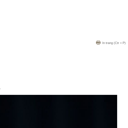
In trang
(Ctr + P)
.