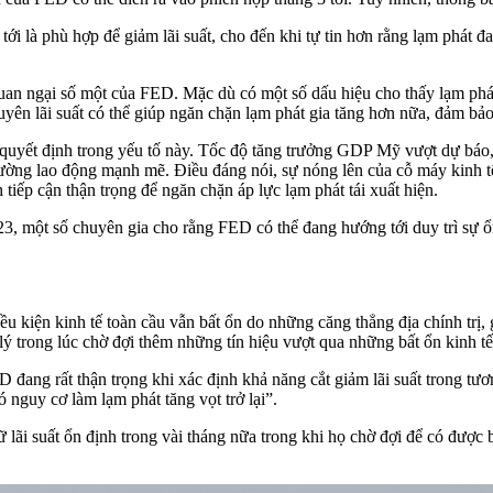
ới là phù hợp để giảm lãi suất, cho đến khi tự tin hơn rằng lạm phát 
 quan ngại số một của FED. Mặc dù có một số dấu hiệu cho thấy lạm ph
guyên lãi suất có thể giúp ngăn chặn lạm phát gia tăng hơn nữa, đảm bảo
 quyết định trong yếu tố này. Tốc độ tăng trưởng GDP
Mỹ
vượt dự báo, 
rường lao động mạnh mẽ. Điều đáng nói, sự nóng lên của cỗ máy kinh t
 tiếp cận thận trọng để ngăn chặn áp lực lạm phát tái xuất hiện.
, một số chuyên gia cho rằng FED có thể đang hướng tới duy trì sự ổ
u kiện kinh tế toàn cầu vẫn bất ổn do những căng thẳng địa chính trị,
p lý trong lúc chờ đợi thêm những tín hiệu vượt qua những bất ổn kinh 
 đang rất thận trọng khi xác định khả năng cắt giảm lãi suất trong tư
nguy cơ làm lạm phát tăng vọt trở lại”.
 lãi suất ổn định trong vài tháng nữa trong khi họ chờ đợi để có được