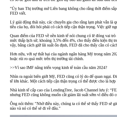
"Ủy ban Thị trường mở Liên bang không cho rằng thời điểm sắp t
FED viết.
Lý giải động thái này, các chuyên gia cho rằng lạm phát vẫn là
tiêu của họ, đòi hỏi phải có cách tiếp cận thận trọng. Việc giữ n
Quan điểm của FED về nền kinh tế nói chung có lẽ đóng vai trò
mức thấp lịch sử, khoảng 3,5% đến 4%, cho thấy điều kiện thị t
vậy, bằng cách giữ lãi suất ổn định, FED đã cho thấy cần có cách
Hơn nữa, với sự thất bại của ngành ngân hàng Mỹ trong năm 2023
hoặc rủi ro quá mức trên thị trường tài chính.
>>
Vì sao IMF nâng triển vọng kinh tế toàn cầu năm 2024?
Nhìn ra ngoài biên giới Mỹ, FED cũng có lý do để quan ngại. Điề
tế lớn khác. Một cách tiếp cận thận trọng có thể được cho là hợ
Nhà kinh tế cấp cao của LendingTree, Jacob Channel lưu ý: “FED
nhưng FED cũng không muốn cắt giảm lãi suất sớm vì điều đó có 
Ông nói thêm: "Nhờ điều này, chúng ta có thể sẽ thấy FED sẽ giữ
nào và nó có thể sẽ đi về đâu."