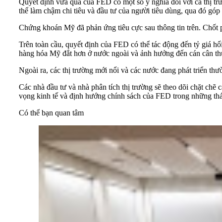
Quyết định vừa qua của FED có một số ý nghĩa đối với cả thị trườ
thể làm chậm chi tiêu và đầu tư của người tiêu dùng, qua đó gó
Chứng khoán Mỹ đã phản ứng tiêu cực sau thông tin trên. Chốt
Trên toàn cầu, quyết định của FED có thể tác động đến tỷ giá hố
hàng hóa Mỹ đắt hơn ở nước ngoài và ảnh hưởng đến cán cân t
Ngoài ra, các thị trường mới nổi và các nước đang phát triển th
Các nhà đầu tư và nhà phân tích thị trường sẽ theo dõi chặt chẽ 
vọng kinh tế và định hướng chính sách của FED trong những thá
Có thể bạn quan tâm