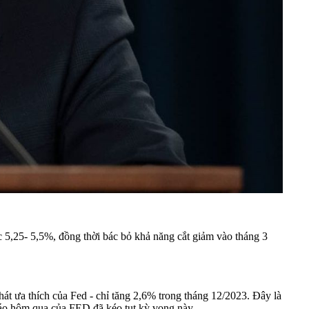
c 5,25- 5,5%, đồng thời bác bỏ khả năng cắt giảm vào tháng 3
át ưa thích của Fed - chỉ tăng 2,6% trong tháng 12/2023. Đây là
 báo hôm qua của FED đã kéo tụt kỳ vọng này.