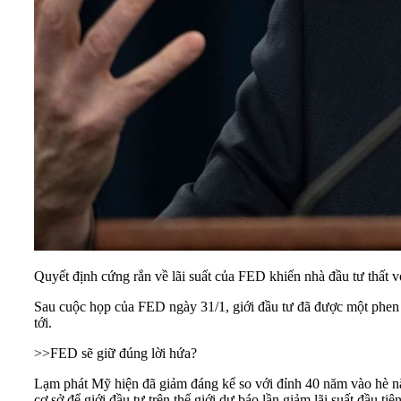
Quyết định cứng rắn về lãi suất của FED khiến nhà đầu tư thất 
Sau cuộc họp của FED ngày 31/1, giới đầu tư đã được một phen t
tới.
>>
FED sẽ giữ đúng lời hứa?
Lạm phát Mỹ hiện đã giảm đáng kể so với đỉnh 40 năm vào hè năm
cơ sở để giới đầu tư trên
thế giới
dự báo lần giảm lãi suất đầu ti