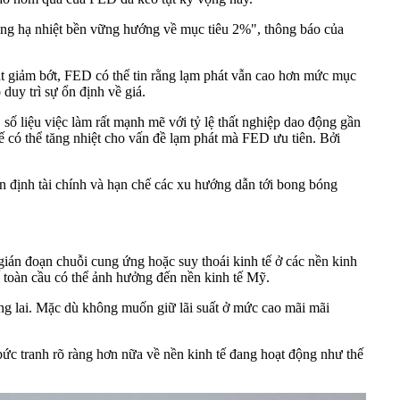
đang hạ nhiệt bền vững hướng về mục tiêu 2%", thông báo của
át giảm bớt, FED có thể tin rằng lạm phát vẫn cao hơn mức mục
 duy trì sự ổn định về giá.
số liệu việc làm rất mạnh mẽ với tỷ lệ thất nghiệp dao động gần
ế có thể tăng nhiệt cho vấn đề lạm phát mà FED ưu tiên. Bởi
n định tài chính và hạn chế các xu hướng dẫn tới bong bóng
 gián đoạn chuỗi cung ứng hoặc suy thoái kinh tế ở các nền kinh
tế toàn cầu có thể ảnh hưởng đến nền kinh tế Mỹ.
ơng lai. Mặc dù không muốn giữ lãi suất ở mức cao mãi mãi
 bức tranh rõ ràng hơn nữa về nền kinh tế đang hoạt động như thế