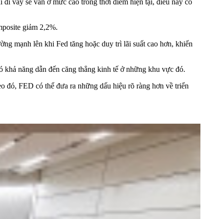
 đi vay sẽ vẫn ở mức cao trong thời điểm hiện tại, điều này có
mposite giảm 2,2%.
ờng mạnh lên khi Fed tăng hoặc duy trì lãi suất cao hơn, khiến
, có khả năng dẫn đến căng thẳng kinh tế ở những khu vực đó.
heo đó, FED có thể đưa ra những dấu hiệu rõ ràng hơn về triển