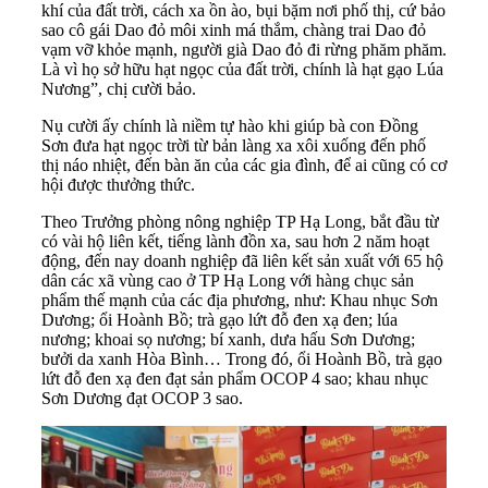
khí của đất trời, cách xa ồn ào, bụi bặm nơi phố thị, cứ bảo
sao cô gái Dao đỏ môi xinh má thắm, chàng trai Dao đỏ
vạm vỡ khỏe mạnh, người già Dao đỏ đi rừng phăm phăm.
Là vì họ sở hữu hạt ngọc của đất trời, chính là hạt gạo Lúa
Nương”, chị cười bảo.
Nụ cười ấy chính là niềm tự hào khi giúp bà con Đồng
Sơn đưa hạt ngọc trời từ bản làng xa xôi xuống đến phố
thị náo nhiệt, đến bàn ăn của các gia đình, để ai cũng có cơ
hội được thưởng thức.
Theo Trưởng phòng nông nghiệp TP Hạ Long, bắt đầu từ
có vài hộ liên kết, tiếng lành đồn xa, sau hơn 2 năm hoạt
động, đến nay doanh nghiệp đã liên kết sản xuất với 65 hộ
dân các xã vùng cao ở TP Hạ Long với hàng chục sản
phẩm thế mạnh của các địa phương, như: Khau nhục Sơn
Dương; ổi Hoành Bồ; trà gạo lứt đỗ đen xạ đen; lúa
nương; khoai sọ nương; bí xanh, dưa hấu Sơn Dương;
bưởi da xanh Hòa Bình… Trong đó, ổi Hoành Bồ, trà gạo
lứt đỗ đen xạ đen đạt sản phẩm
OCOP
4 sao; khau nhục
Sơn Dương đạt OCOP 3 sao.