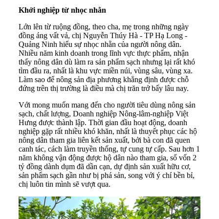
Khởi nghiệp từ nhọc nhằn
Lớn lên từ ruộng đồng, theo cha, mẹ trong những ngày
đồng áng vất vả, chị Nguyễn Thúy Hà - TP Hạ Long -
Quảng Ninh
hiểu sự nhọc nhằn của người nông dân.
Nhiều năm kinh doanh trong lĩnh vực thực phẩm, nhận
thấy nông dân dù làm ra sản phẩm sạch nhưng lại rất khó
tìm đầu ra, nhất là khu vực miền núi, vùng sâu, vùng xa.
Làm sao để nông sản địa phương khẳng định được chỗ
đứng trên thị trường là điều mà chị trăn trở bấy lâu nay.
Với mong muốn mang đến cho người tiêu dùng nông sản
sạch, chất lượng, Doanh nghiệp Nông-lâm-nghiệp Việt
Hưng được thành lập. Thời gian đầu hoạt động, doanh
nghiệp gặp rất nhiều khó khăn, nhất là thuyết phục các hộ
nông dân tham gia liên kết sản xuất, bởi bà con đã quen
canh tác, cách làm truyền thống, tự cung tự cấp. Sau hơn 1
năm không vận động được hộ dân nào tham gia, số vốn 2
tỷ đồng dành dụm đã dần cạn, dự định sản xuất hữu cơ,
sản phẩm sạch gần như bị phá sản, song với ý chí bền bỉ,
chị luôn tin mình sẽ vượt qua.