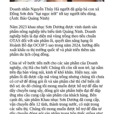
Doanh nhân Nguyễn Thúy Hà người đã giúp bà con xã
Đồng Sơn đưa "hạt ngọc trời" tới tay người tiêu dùng.
(Ảnh: Báo Quảng Ninh)
Năm 2023 khau nhục Sơn Dương được vinh danh sản
phẩm nông nghiệp tiêu biểu tỉnh Quảng Ninh. Doanh
nghiệp hiện là đại diện mã vùng trồng theo tiêu chuẩn
OTAS đối với sản phẩm ổi, quyết tâm nâng hạng ổi
Hoành Bồ đạt OCOP 5 sao trong năm 2024, hướng đến
xuất khẩu ra thị trường quốc tế và phát triển thêm sản
phẩm du lịch cộng đồng.
Chia sẻ về bước tiến mới cho các sản phẩm của Doanh
nghiệp, chị Hà cho biết: Chúng tôi còn rất non trẻ, lại nằm
trên địa bàn vùng núi, kinh tế khó khăn. Hiện nay, sản
phẩm ổi đã được cấp mã vùng trồng nhưng chúng tôi chưa
có cơ sở để đóng gói ổi và sản phẩm chè thì chế biến rất
thô sơ, do đó chúng tôi mong muốn được hỗ trợ để đầu tư
dây chuyền rang sấy, đóng gói sản phẩm hiện đại để đáp
ứng nhu cầu cung cấp sản phẩm của khách hàng. Bên
cạnh đó, sản phẩm Khau nhục Sơn Dương đã cung cấp,
vận chuyển đến 12 tỉnh, thành trong nước, có mặt trong
các siêu thị. Chúng tôi mong muốn được hỗ trợ để đầu tư
dây chuyền đóng gói sản phẩm trong hộp thiếc giống như