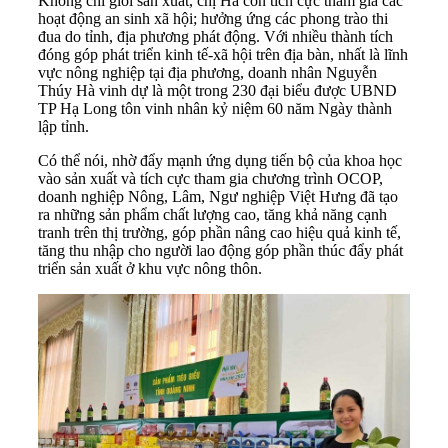
Không chỉ giỏi sản xuất, chị Hà còn tích cực tham gia các
hoạt động an sinh xã hội; hưởng ứng các phong trào thi
đua do tỉnh, địa phương phát động. Với nhiều thành tích
đóng góp phát triển kinh tế-xã hội trên địa bàn, nhất là lĩnh
vực nông nghiệp tại địa phương,
doanh nhân
Nguyễn
Thúy Hà vinh dự là một trong 230 đại biểu được UBND
TP Hạ Long tôn vinh nhân kỷ niệm 60 năm Ngày thành
lập tỉnh.
Có thể nói, nhờ đẩy mạnh ứng dụng tiến bộ của khoa học
vào sản xuất và tích cực tham gia chương trình OCOP,
doanh nghiệp Nông, Lâm, Ngư nghiệp Việt Hưng đã tạo
ra những sản phẩm chất lượng cao, tăng khả năng cạnh
tranh trên thị trường, góp phần nâng cao hiệu quả kinh tế,
tăng thu nhập cho người lao động góp phần thúc đẩy phát
triển sản xuất ở khu vực nông thôn.