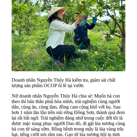
Doanh nhân Nguyễn Thúy Hà kiểm tra, giám sát chất
lượng sản phẩm OCOP ổi lê tại vườn
Nữ doanh nhân Nguyễn Thúy Hà chia sẻ: Muốn bà con
theo thì bản thân phải hòa mình, trải nghiệm cùng người
dân, cùng ăn, cùng làm, đồng cam cộng khổ với họ. Sau
hơn 1 năm lăn lộn trên núi rừng Đồng Sơn, thành quả đem
lại rất bất ngờ. Trải nghiệm đáng nhớ trong cuộc đời tôi là
được mặc trang phục người Dao đỏ, đi gặt lúa nương cùng
bà con từ sáng sớm. Bồng bềnh trong mây là lúa vàng trĩu
hạt, tiếng cười nói râm ran. Gạo từ lúa nương hội tụ tinh