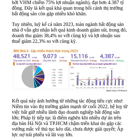
bởi VHM chiếm 75% lợi nhuận ngành), đạt hơn 4.387 tỷ
đồng. Đây là kết quả khả quan trong bối cảnh thị trường
bất động sản còn gặp nhiều khó khăn.
Tuy nhiên, luỹ kế cả năm 2023, toàn ngành bất động sản
nhà ở vẫn ghi nhận kết quả kinh doanh giảm sút, trong đó,
doanh thu giảm 38,4% so với cùng kỳ và lợi nhuận sau
thuế giảm 22,3% so với cùng kỳ.
Kết quả này ảnh hưởng từ những tác động tiêu cực như:
Niềm tin vào thị trường giảm mạnh từ cuối 2022, hệ luỵ từ
việc bắt giữ nhiều lãnh đạo doanh nghiệp bất động sản
lớn; Pháp lý tiếp tục là điểm nghẽn khi nhiều dự án trên
địa bàn Hà Nội và
TP.HCM
chậm triển khai do gặp các
vướng mắc về thủ tục kéo dài, chưa được giải quyết; Áp
lực nợ trái phiếu và lãi vay lớn.