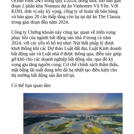
Ocean Park 2&3 trong quý I/2024, đồng thời, mở bán giai
đoạn 1 phân khu Nomura dự án Vinhomes Vũ Yên. Với
KDH, đơn vị này kỳ vọng, công ty sẽ hoàn tất bán hàng
và bàn giao 20 căn thấp tầng còn lại tại dự án The Classia
trong giai đoạn đầu năm 2024.
Công ty
Chứng khoán
này cũng lạc quan về triển vọng
phục hồi của ngành bất động sản nhà ở trong cả năm
2024, với các yếu tố hỗ trợ như: Nút thắt pháp lý được
khơi thông khi các Dự thảo Luật đất đai, Luật Kinh doanh
bất động sản và Luật nhà ở được thông qua, điều này giúp
gỡ khó cho các doanh nghiệp bất động sản, qua đó kỳ
vọng gia tăng nguồn cung; Cơ chế chính sách thẩm thấu,
mặt bằng lãi suất đang trên đà hạ nhiệt tạo điều kiện cho
thị trường bất động sản ấm trở lại.
Có thể bạn quan tâm