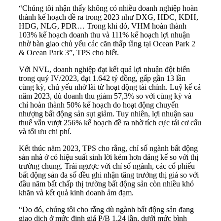
“Chúng tôi nhận thấy không có nhiều doanh nghiệp hoàn
thành kế hoạch đề ra trong 2023 như DXG, HDC, KDH,
HDG, NLG, PDR… Trong khi đó, VHM hoàn thành
103% kế hoạch doanh thu và 111% kế hoạch lợi nhuận
nhờ bàn giao chủ yếu các căn thấp tầng tại Ocean Park 2
& Ocean Park 3”, TPS cho biết.
Với NVL, doanh nghiệp đạt kết quả lợi nhuận đột biến
trong quý IV/2023, đạt 1.642 tỷ đồng, gấp gần 13 lần
cùng kỳ, chủ yếu nhờ lãi từ hoạt động tài chính. Luỹ kế cả
năm 2023, dù doanh thu giảm 57,3% so với cùng kỳ và
chỉ hoàn thành 50% kế hoạch do hoạt động chuyển
nhượng bất động sản sụt giảm. Tuy nhiên, lợi nhuận sau
thuế vẫn vượt 256% kế hoạch đề ra nhờ tích cực tái cơ cấu
và tối ưu chi phí.
Kết thúc năm 2023, TPS cho rằng, chỉ số ngành bất động
sản nhà ở có hiệu suất sinh lời kém hơn đáng kể so với thị
trường chung. Trái ngược với chỉ số ngành, các cổ phiếu
bất động sản đa số đều ghi nhận tăng trưởng thị giá so với
đầu năm bất chấp thị trường bất động sản còn nhiều khó
khăn và
kết quả kinh doanh
ảm đạm.
“Do đó, chúng tôi cho rằng dù ngành bất động sản đang
giao dịch ở mức định giá P/B 1,24 lần, dưới mức bình