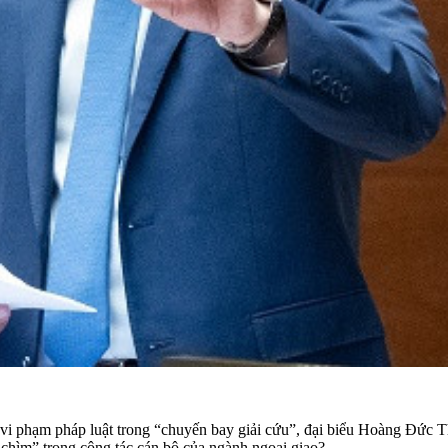
 vi phạm pháp luật trong “chuyến bay giải cứu”, đại biểu Hoàng Đức 
 chìm” trong công tác cán bộ của ngành ngoại giao?