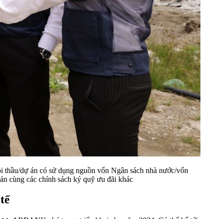
 gói thầu/dự án có sử dụng nguồn vốn Ngân sách nhà nước/vốn
ản cùng các chính sách ký quỹ ưu đãi khác
tế