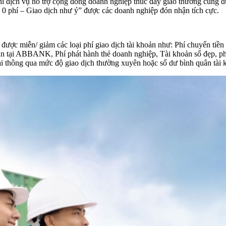
 phí dịch vụ hỗ trợ cộng đồng doanh nghiệp thúc đẩy giao thương cũng
0 phí – Giao dịch như ý” được các doanh nghiệp đón nhận tích cực.
ợc miễn/ giảm các loại phí giao dịch tài khoản như: Phí chuyển tiền I
 khoản tại ABBANK, Phí phát hành thẻ doanh nghiệp, Tài khoản số đẹp, p
thông qua mức độ giao dịch thường xuyên hoặc số dư bình quân tài 