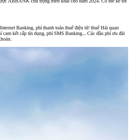
 được ABBANK chú trọng triển khai cho năm 2024. Có thể kể tới
nternet Banking, phí thanh toán thuế điện tử/ thuế Hải quan
hí cam kết cấp tín dụng, phí SMS Banking... Các đầu phí ưu đãi
khoản.