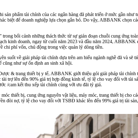
n phẩm tài chính của các ngân hàng đã phát triển ở mức gần như tư
khác biệt để doanh nghiệp lựa chọn gắn bó. Do vậy, ABBANK chọn cách
 trong bối cảnh những thách thức từ sự gián đoạn chuỗi cung ứng toà
hoạch kinh doanh, ngay từ cuối năm 2023 và đầu năm 2024, ABBANK đã 
 phí vốn, chủ động trong việc quản lý dòng tiền.
yên suốt về giải pháp tài chính dựa trên am hiểu ngành nghề đã và s
tế cũng như sự ổn định an sinh xã hội.
ược & trang thiết bị y tế, ABBANK giới thiệu gói giải pháp tài chính 
i trợ lên đến 90% giá trị hợp đồng kinh tế, tỷ lệ cho vay đối với tài
ớc /cam kết thu xếp tài chính cùng với ưu đãi tỷ giá.
y móc thiết bị, cung ứng nguyên vật liệu, máy móc, trang thiết bị cho
 nợ, tỷ lệ cho vay đối với TSBĐ khác lên đến 99% giá trị tài sản, t