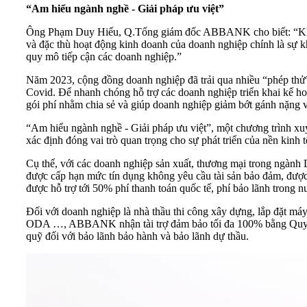
“Am hiểu ngành nghề - Giải pháp ưu việt”
Ông Phạm Duy Hiếu, Q.Tổng giám đốc ABBANK cho biết: “Khi sả
và đặc thù hoạt động kinh doanh của doanh nghiệp chính là sự 
quy mô tiếp cận các doanh nghiệp.”
Năm 2023, cộng đồng doanh nghiệp đã trải qua nhiều “phép thử”
Covid. Để nhanh chóng hỗ trợ các doanh nghiệp triển khai kế 
gói phí nhằm chia sẻ và giúp doanh nghiệp giảm bớt gánh nặng về chi
“Am hiểu ngành nghề - Giải pháp ưu việt”, một chương trình xu
xác định đóng vai trò quan trọng cho sự phát triển của nền kinh 
Cụ thể, với các doanh nghiệp sản xuất, thương mại trong ngành D
được cấp hạn mức tín dụng không yêu cầu tài sản bảo đảm, được tà
được hỗ trợ tới 50% phí thanh toán quốc tế, phí bảo lãnh trong nư
Đối với doanh nghiệp là nhà thầu thi công xây dựng, lắp đặt má
ODA …, ABBANK nhận tài trợ đảm bảo tối đa 100% bằng Quyền đòi
quỹ đối với bảo lãnh bảo hành và bảo lãnh dự thầu.