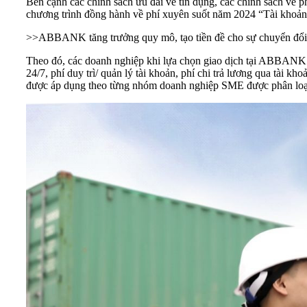
Bên cạnh các chính sách ưu đãi về tín dụng, các chính sách về
chương trình đồng hành về phí xuyên suốt năm 2024 “Tài khoản 
>>
ABBANK tăng trưởng quy mô, tạo tiền đề cho sự chuyển đổi
Theo đó, các doanh nghiệp khi lựa chọn giao dịch tại ABBANK đư
24/7, phí duy trì/ quản lý tài khoản, phí chi trả lương qua tài
được áp dụng theo từng nhóm doanh nghiệp SME được phân loại 