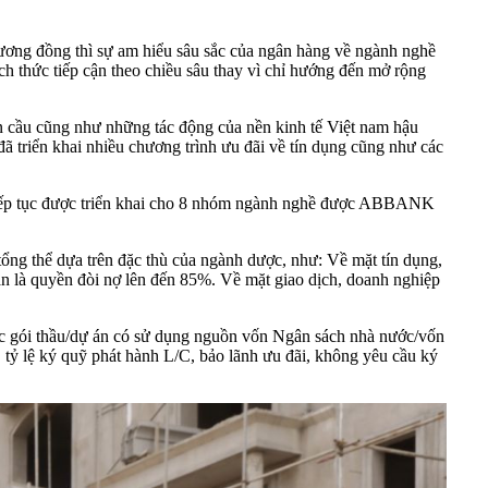
ơng đồng thì sự am hiểu sâu sắc của ngân hàng về ngành nghề
 thức tiếp cận theo chiều sâu thay vì chỉ hướng đến mở rộng
n cầu cũng như những tác động của nền kinh tế Việt nam hậu
triển khai nhiều chương trình ưu đãi về tín dụng cũng như các
ẽ tiếp tục được triển khai cho 8 nhóm ngành nghề được ABBANK
tổng thể dựa trên đặc thù của ngành dược, như: Về mặt tín dụng,
 sản là quyền đòi nợ lên đến 85%. Về mặt giao dịch, doanh nghiệp
 các gói thầu/dự án có sử dụng nguồn vốn Ngân sách nhà nước/vốn
ỷ lệ ký quỹ phát hành L/C, bảo lãnh ưu đãi, không yêu cầu ký