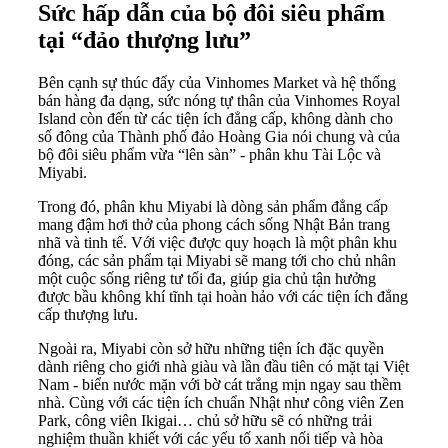
Sức hấp dẫn của bộ đôi siêu phẩm
tại “đảo thượng lưu”
Bên cạnh sự thúc đẩy của Vinhomes Market và hệ thống
bán hàng đa dạng, sức nóng tự thân của Vinhomes Royal
Island còn đến từ các tiện ích đẳng cấp, không dành cho
số đông của Thành phố đảo Hoàng Gia nói chung và của
bộ đôi siêu phẩm vừa “lên sàn” - phân khu Tài Lộc và
Miyabi.
Trong đó, phân khu Miyabi là dòng sản phẩm đẳng cấp
mang đậm hơi thở của phong cách sống Nhật Bản trang
nhã và tinh tế. Với việc được quy hoạch là một phân khu
đóng, các sản phẩm tại Miyabi sẽ mang tới cho chủ nhân
một cuộc sống riêng tư tối đa, giúp gia chủ tận hưởng
được bầu không khí tĩnh tại hoàn hảo với các tiện ích đẳng
cấp thượng lưu.
Ngoài ra, Miyabi còn sở hữu những tiện ích đặc quyền
dành riêng cho giới nhà giàu và lần đầu tiên có mặt tại Việt
Nam - biển nước mặn với bờ cát trắng mịn ngay sau thềm
nhà. Cùng với các tiện ích chuẩn Nhật như công viên Zen
Park, công viên Ikigai… chủ sở hữu sẽ có những trải
nghiệm thuần khiết với các yếu tố xanh nối tiếp và hòa