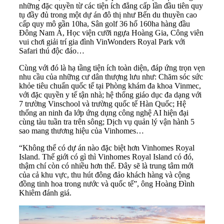
những đặc quyền từ các tiện ích đẳng cấp lần đầu tiên quy
tụ đầy đủ trong một dự án đô thị như Bến du thuyền cao
cấp quy mô gần 10ha, Sân golf 36 hố 160ha hàng đầu
Đông Nam Á, Học viện cưỡi ngựa Hoàng Gia, Công viên
vui chơi giải trí gia đình VinWonders Royal Park với
Safari thú độc đáo…
Cùng với đó là hạ tầng tiện ích toàn diện, đáp ứng trọn vẹn
nhu cầu của những cư dân thượng lưu như: Chăm sóc sức
khỏe tiêu chuẩn quốc tế tại Phòng khám đa khoa Vinmec,
với đặc quyền y tế tận nhà; hệ thống giáo dục đa dạng với
7 trường Vinschool và trường quốc tế Hàn Quốc; Hệ
thống an ninh đa lớp ứng dụng công nghệ AI hiện đại
cùng tàu tuần tra trên sông; Dịch vụ quản lý vận hành 5
sao mang thương hiệu của Vinhomes…
“Không thể có dự án nào đặc biệt hơn Vinhomes Royal
Island. Thế giới có gì thì Vinhomes Royal Island có đó,
thậm chí còn có nhiều hơn thế. Đây sẽ là trung tâm mới
của cả khu vực, thu hút đông đảo khách hàng và cộng
đồng tinh hoa trong nước và quốc tế”, ông Hoàng Đình
Khiêm đánh giá.