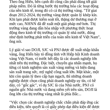
Theo ông Hiển, bên cạnh đó cũng cần phải dùng tới giải
pháp mềm. Đó là từng bước thị trường hóa các hoạt động
của nền kinh tế, trong đó có cả thị trường vàng. "Từ giai
đoạn 2012-2024, thị trường vàng được quản lý khép kín.
Khi lạm phát được kiểm soát tốt, thặng dư thương mại ở
mức cao, NHNN đã đề xuất một giải pháp mở hơn. Thị
trường vàng đang dần hòa nhập với phương thức hoạt
động theo kinh tế thị trường có quản lý nhà nước, đúng
như định hướng phát triển của toàn nền kinh tế Việt Nam",
ông nói.
Lý giải vì sao DOJI, SJC và PNJ được đề xuất nhập khẩu
vàng, ông Hiển bày tỏ đồng tình với Hiệp hội Kinh doanh
vàng Việt Nam, vì trước hết đây là các doanh nghiệp lớn
nhất trên thị trường. Đặc biệt, chuyên gia nhấn mạnh, họ
từng có kinh nghiệm sản xuất vàng miếng và hiện đang
sản xuất trang sức, mỹ nghệ công suất lớn. Mặt khác, một
khi còn quản lý theo cấp hạn ngạch, thì những doanh
nghiệp được chọn cũng phải doanh nghiệp uy tín, có bề
dày, có "gốc gác", ví dụ SJC là của Nhà nước, PNJ có
nguồn gốc Nhà nước và đang niêm yết trên sàn, DOJI là
ông lớn của thị trường vàng nhất là phía Bắc...
"Việc chọn các doanh nghiệp chắc chắn phải đáp ứng các
điều kiện, tiên quyết là có giấy phép đạt điều kiện để được