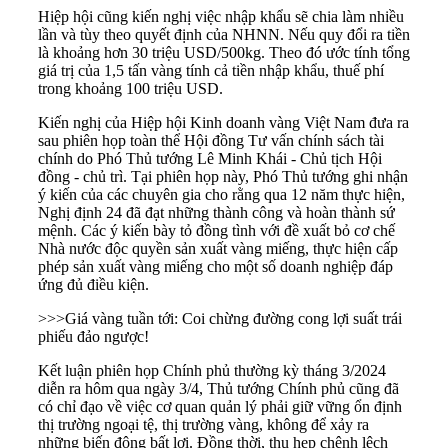
Hiệp hội cũng kiến nghị việc nhập khẩu sẽ chia làm nhiều
lần và tùy theo quyết định của NHNN. Nếu quy đổi ra tiền
là khoảng hơn 30 triệu USD/500kg. Theo đó ước tính tổng
giá trị của 1,5 tấn vàng tính cả tiền nhập khẩu, thuế phí
trong khoảng 100 triệu USD.
Kiến nghị của Hiệp hội Kinh doanh vàng Việt Nam đưa ra
sau phiên họp toàn thể Hội đồng Tư vấn chính sách tài
chính do Phó Thủ tướng Lê Minh Khái - Chủ tịch Hội
đồng - chủ trì. Tại phiên họp này, Phó Thủ tướng ghi nhận
ý kiến của các chuyên gia cho rằng qua 12 năm thực hiện,
Nghị định 24 đã đạt những thành công và hoàn thành sứ
mệnh. Các ý kiến bày tỏ đồng tình với đề xuất bỏ cơ chế
Nhà nước độc quyền sản xuất
vàng miếng,
thực hiện cấp
phép sản xuất vàng miếng cho một số doanh nghiệp đáp
ứng đủ điều kiện.
>>>
Giá vàng tuần tới: Coi chừng đường cong lợi suất trái
phiếu đảo ngược!
Kết luận phiên họp Chính phủ thường kỳ tháng 3/2024
diễn ra hôm qua ngày 3/4, Thủ tướng Chính phủ cũng đã
có chỉ đạo về việc cơ quan quản lý phải giữ vững ổn định
thị trường ngoại tệ, thị trường vàng, không để xảy ra
những biến động bất lợi. Đồng thời, thu hẹp chênh lệch