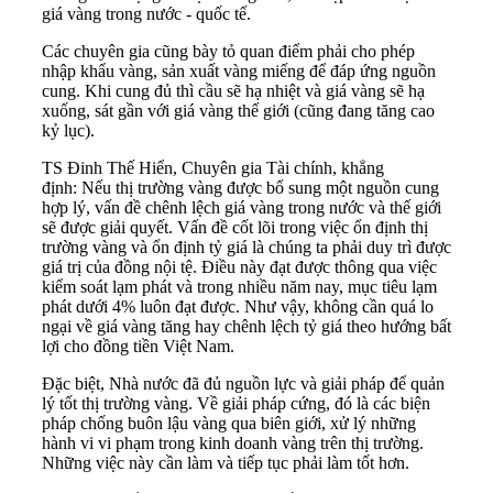
giá vàng
trong nước - quốc tế.
Các chuyên gia cũng bày tỏ quan điểm phải cho phép
nhập khẩu vàng, sản xuất vàng miếng để đáp ứng nguồn
cung. Khi cung đủ thì cầu sẽ hạ nhiệt và giá vàng sẽ hạ
xuống, sát gần với giá vàng thế giới (cũng đang tăng cao
kỷ lục).
TS Đinh Thế Hiển, Chuyên gia Tài chính, khẳng
định: Nếu thị trường vàng được bổ sung một nguồn cung
hợp lý, vấn đề chênh lệch giá vàng trong nước và thế giới
sẽ được giải quyết. Vấn đề cốt lõi trong việc ổn định thị
trường vàng và ổn định tỷ giá là chúng ta phải duy trì được
giá trị của đồng nội tệ. Điều này đạt được thông qua việc
kiểm soát lạm phát và trong nhiều năm nay, mục tiêu lạm
phát dưới 4% luôn đạt được. Như vậy, không cần quá lo
ngại về giá vàng tăng hay chênh lệch tỷ giá theo hướng bất
lợi cho đồng tiền Việt Nam.
Đặc biệt, Nhà nước đã đủ nguồn lực và giải pháp để quản
lý tốt thị trường vàng. Về giải pháp cứng, đó là các biện
pháp chống buôn lậu vàng qua biên giới, xử lý những
hành vi vi phạm trong kinh doanh vàng trên thị trường.
Những việc này cần làm và tiếp tục phải làm tốt hơn.