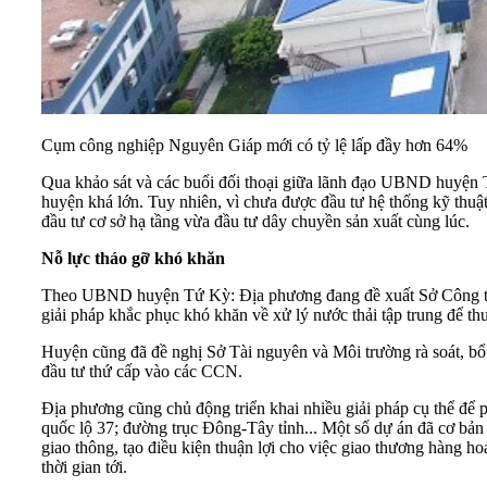
Cụm công nghiệp Nguyên Giáp mới có tỷ lệ lấp đầy hơn 64%
Qua khảo sát và các buổi đối thoại giữa lãnh đạo UBND huyện Tứ
huyện khá lớn. Tuy nhiên, vì chưa được đầu tư hệ thống kỹ thuậ
đầu tư cơ sở hạ tầng vừa đầu tư dây chuyền sản xuất cùng lúc.
Nỗ lực tháo gỡ khó khăn
Theo UBND huyện Tứ Kỳ: Địa phương đang đề xuất Sở Công thươn
giải pháp khắc phục khó khăn về xử lý nước thải tập trung để th
Huyện cũng đã đề nghị Sở Tài nguyên và Môi trường rà soát, bổ 
đầu tư thứ cấp vào các CCN.
Địa phương cũng chủ động triển khai nhiều giải pháp cụ thể để 
quốc lộ 37; đường trục Đông-Tây tỉnh... Một số dự án đã cơ bả
giao thông, tạo điều kiện thuận lợi cho việc giao thương hàng h
thời gian tới.