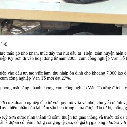
ơng)
ực tháo gỡ khó khăn, thúc đẩy thu hút đầu tư. Hiện, toàn huyện hi
 nghiệp Kỳ Sơn đi vào hoạt động từ năm 2005, cụm công nghiệp Văn 
iệp vào đầu tư, tạo việc làm, thu nhập ổn định cho khoảng 7.000 lao
 cụm công nghiệp Văn Tố mới đạt 27%.
giải phóng mặt bằng nhanh chóng, cụm công nghiệp Văn Tố từng được kỳ 
ới có 3 doanh nghiệp đầu tư với quy mô vừa và nhỏ, chủ yếu ở lĩnh vự
ê. Tuy nhiên phần còn lại nằm sâu bên trong chưa được đầu tư hệ thống 
ỳ Sơn được hình thành từ sớm, thuận lợi giao thông và trước đó đã c
là dự án có hàm lượng công nghệ cao, có giá trị gia tăng lớn. So với k