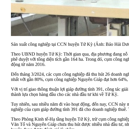
Sản xuất công nghiệp tại CCN huyện Tứ Kỳ (Ảnh: Báo Hải Dư
Theo UBND huyện Tứ Kỳ: Thời gian qua, địa phương đang nỗ l
phê duyệt với tổng diện tích gần 164 ha. Trong đó, cụm công
động từ năm 2016.
Đến tháng 3/2024, các cụm công nghiệp đã thu hút 26 doanh ngh
nhất với gần 80%, cụm công nghiệp Nguyên Giáp đạt hơn 64%,
Với vị trí giao thông thuận lợi giáp đường tỉnh 391, công tác 
thành lựa chọn hàng đầu cho các nhà đầu tư khi về Tứ Kỳ.
Tuy nhiên, sau nhiều năm đi vào hoạt động, đến nay, CCN này m
nghiệp của cụm giáp đường tỉnh 391 đã cho doanh nghiệp thu
Theo Phòng Kinh tế-Hạ tầng huyện Tứ Kỳ, trừ cụm công nghiệp K
Văn Tố và Nguyên Giáp chưa thu hút được nhiều nhà đầu tư, nhất 