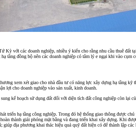
 Kỳ với các doanh nghiệp, nhiều ý kiến cho rằng nhu cầu thuê đất tại
t hạ tầng đồng bộ nên các doanh nghiệp có tâm lý e ngại khi vào cụm
g xem xét giao cho nhà đầu tư có năng lực xây dựng hạ tầng kỹ thuậ
uận lợi cho doanh nghiệp vào sản xuất, kinh doanh.
sung kế hoạch sử dụng đất đối với diện tích đất công nghiệp còn lại 
phát triển hạ tầng công nghiệp. Trong đó hệ thống giao thông được chú
n hoàn thành giải phóng mặt bằng và đang triển khai xây dựng. Khi đư
oá; giúp địa phương khai thác hiệu quả quỹ đất hiện có để thành lập cá