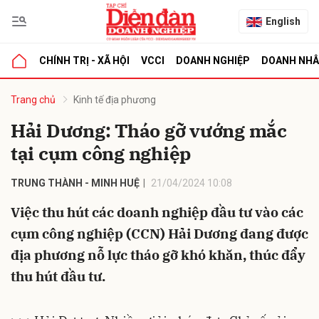
English
CHÍNH TRỊ - XÃ HỘI
VCCI
DOANH NGHIỆP
DOANH NH
bình luận
Trang chủ
Kinh tế địa phương
Hải Dương: Tháo gỡ vướng mắc
tại cụm công nghiệp
TRUNG THÀNH - MINH HUỆ
21/04/2024 10:08
Việc thu hút các doanh nghiệp đầu tư vào các
cụm công nghiệp (CCN) Hải Dương đang được
Hủy
G
địa phương nỗ lực tháo gỡ khó khăn, thúc đẩy
thu hút đầu tư.