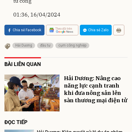
tư công
01:36, 16/04/2024
Theo dõi trên
Chia sẻ Facebook
Chia sẻ Zalo
Hải Dương
đầu tư
cụm công nghiệp
BÀI LIÊN QUAN
Hải Dương: Nâng cao
năng lực cạnh tranh
khi đưa nông sản lên
sàn thương mại điện tử
ĐỌC TIẾP