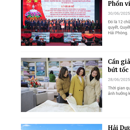
Phồn v
30/06/2025
Đó là 12 ch
quyết, Quyế
Hải Phòng.
Cần gi
bứt tốc
28/06/2025
Thời gian q
ảnh hưởng k
Hải Dươ