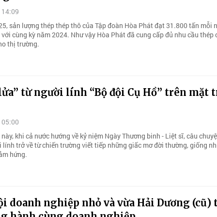
 14:09
5, sản lượng thép thép thô của Tập đoàn Hòa Phát đạt 31.800 tấn mỗi n
 với cùng kỳ năm 2024. Như vậy Hòa Phát đã cung cấp đủ nhu cầu thép 
o thị trường.
ửa” từ người lính “Bộ đội Cụ Hồ” trên mặt 
 05:00
này, khi cả nước hướng về kỷ niệm Ngày Thương binh - Liệt sĩ, câu chuy
lính trở về từ chiến trường viết tiếp những giấc mơ đời thường, giống n
cảm hứng.
i doanh nghiệp nhỏ và vừa Hải Dương (cũ) 
ng hành cùng doanh nghiệp