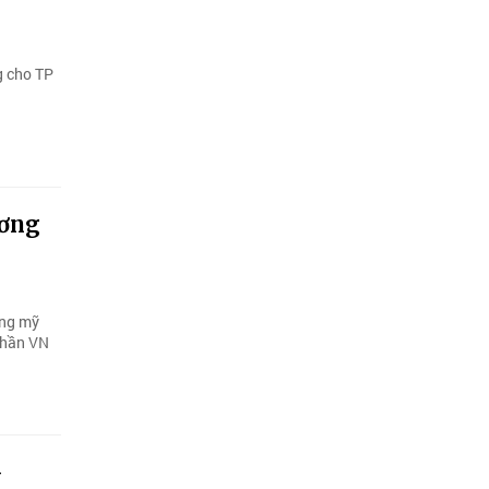
g cho TP
ương
ông mỹ
 thần VN
-