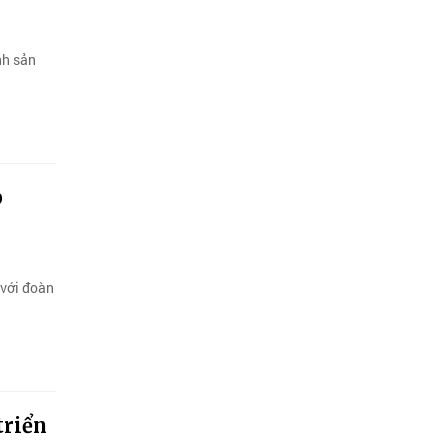
nh sản
p
 với đoàn
triển