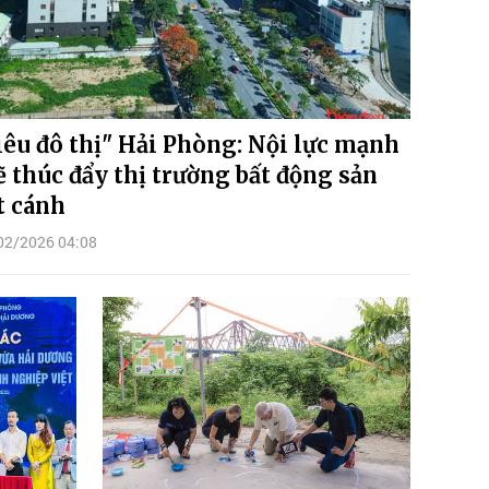
iêu đô thị" Hải Phòng: Nội lực mạnh
 thúc đẩy thị trường bất động sản
t cánh
02/2026 04:08