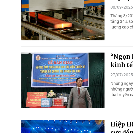
08/09/2025
Tháng 8/202
tăng 34% so
lượng cao ch
“Ngọn l
kinh tế
27/07/2025
Những ngày 
những người 
lửa truyền 
Hiệp Hộ
cực đồ