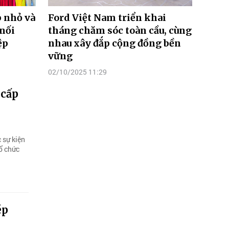
 nhỏ và
Ford Việt Nam triển khai
 nối
tháng chăm sóc toàn cầu, cùng
ệp
nhau xây đắp cộng đồng bền
vững
02/10/2025 11:29
 cấp
 sự kiện
tổ chức
ép