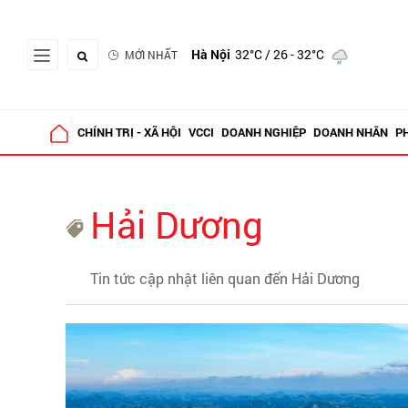
Hà Nội
32°C
/ 26 - 32°C
MỚI NHẤT
CHÍNH TRỊ - XÃ HỘI
VCCI
DOANH NGHIỆP
DOANH NHÂN
P
Hải Dương
Tin tức cập nhật liên quan đến Hải Dương