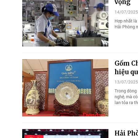
vọng
14/07/2025
Hợp nhất là
Hải Phòng 
Gốm Ch
hiệu qu
13/07/2025
Trong dòng 
nghệ, mà còn
lan tỏa ra th
Hải Phò