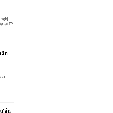
 Nghị
p tại TP
hân
o cản,
dự án