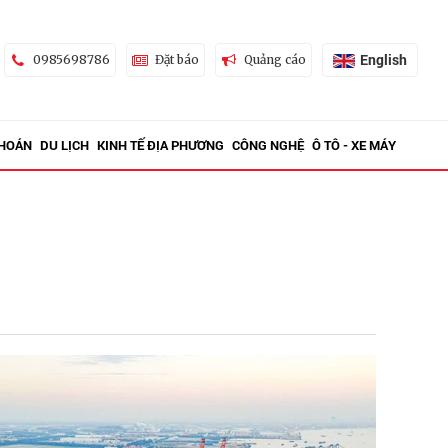
English
0985698786
Đặt báo
Quảng cáo
KHOÁN
DU LỊCH
KINH TẾ ĐỊA PHƯƠNG
CÔNG NGHỆ
Ô TÔ - XE MÁY