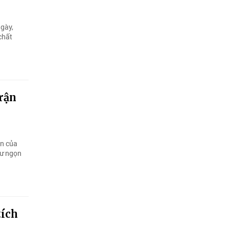
gày,
chất
trận
ện của
hư ngọn
tích