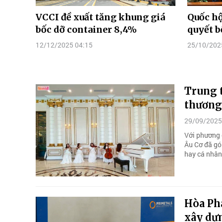
VCCI đề xuất tăng khung giá
Quốc hộ
bốc dỡ container 8,4%
quyết b
12/12/2025 04:15
25/10/202
Trung t
thương
29/09/2025
Với phương 
Âu Cơ đã góp
hay cá nhân
Hòa Phá
xây dự