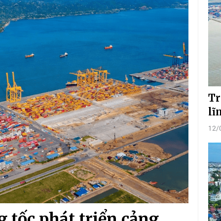
Tr
lĩ
12/
g tốc phát triển cảng