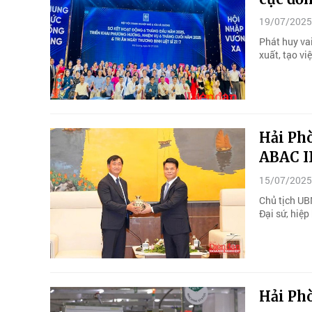
19/07/2025
Phát huy vai
xuất, tạo vi
Hải Ph
ABAC I
15/07/2025
Chủ tịch UB
Đại sứ, hiệ
Hải Phò