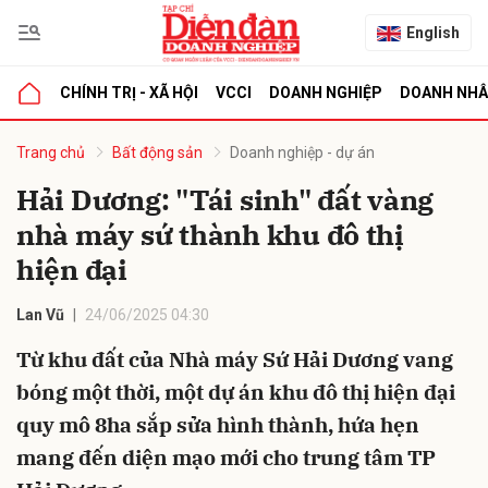
English
CHÍNH TRỊ - XÃ HỘI
VCCI
DOANH NGHIỆP
DOANH NH
bình luận
Trang chủ
Bất động sản
Doanh nghiệp - dự án
Hải Dương: "Tái sinh" đất vàng
nhà máy sứ thành khu đô thị
hiện đại
Lan Vũ
24/06/2025 04:30
Từ khu đất của Nhà máy Sứ Hải Dương vang
Hủy
G
bóng một thời, một dự án khu đô thị hiện đại
quy mô 8ha sắp sửa hình thành, hứa hẹn
mang đến diện mạo mới cho trung tâm TP