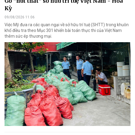
Gỡ “nút thắt” sở hữu trí tuệ Việt Nam - Hoa
Kỳ
09/08/2026 11:06
Việc Mỹ đưa ra các quan ngại về sở hữu trí tuệ (SHTT) trong khuôn
khổ điều tra theo Mục 301 khiến bài toán thực thi của Việt Nam
thêm sức ép thương mại.