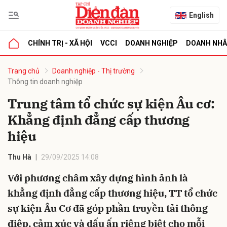
English
CHÍNH TRỊ - XÃ HỘI
VCCI
DOANH NGHIỆP
DOANH NH
bình luận
Trang chủ
Doanh nghiệp - Thị trường
Thông tin doanh nghiệp
Trung tâm tổ chức sự kiện Âu cơ:
Khẳng định đẳng cấp thương
hiệu
Thu Hà
29/09/2025 14:08
Hủy
G
Với phương châm xây dựng hình ảnh là
khẳng định đẳng cấp thương hiệu, TT tổ chức
sự kiện Âu Cơ đã góp phần truyền tải thông
điệp, cảm xúc và dấu ấn riêng biệt cho mỗi