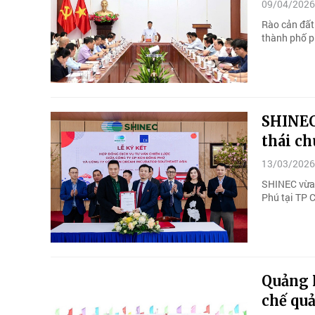
09/04/2026
Rào cản đất
thành phố p
SHINEC 
thái c
13/03/2026
SHINEC vừa 
Phú tại TP 
Quảng 
chế qu