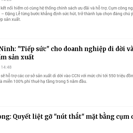
í kết nối hiếm có cùng hệ thống chính sách ưu đãi và hỗ trợ, Cụm công n
– Đặng Lễ từng bước khẳng định sức hút, trở thành lựa chọn đáng chú ý
p sản xuất.
inh: "Tiếp sức" cho doanh nghiệp di dời v
ầm sản xuất
 14:48
ẽ hỗ trợ các cơ sở sản xuất di dời vào CCN với mức chi tới 550 triệu đồ
à miễn 100% phí thuê hạ tầng trong 5 năm đầu.
ng: Quyết liệt gỡ "nút thắt" mặt bằng cụm