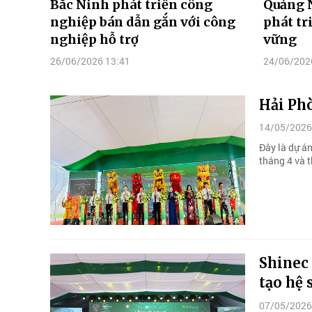
Bắc Ninh phát triển công
Quảng 
nghiệp bán dẫn gắn với công
phát tr
nghiệp hỗ trợ
vững
26/06/2026 13:41
24/06/202
Hải Ph
14/05/2026
Đây là dự á
tháng 4 và 
Shinec
tạo hệ 
07/05/2026