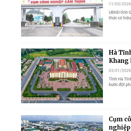
11/03/2026
UBND tỉnh Q
thức có hiệu
Hà Tĩn
Khang 
03/01/2026
Tỉnh Hà Tĩnh
bước đột ph
Cụm cô
nghiệp