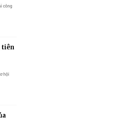
ái công
 tiên
ơ hội
ủa