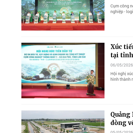
Cụm công ng
nghiệp - log
Xúc tiế
tại tỉn
06/05/2026
Hội nghị xú
hình thành 
Quảng 
dòng v
05/05/2026