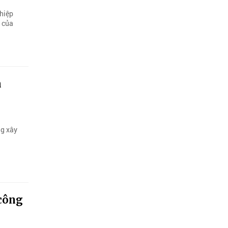
ghiệp
 của
à
ng xây
 công