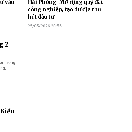
ư vào
Hải Phòng: Mở rộng quỹ đất
công nghiệp, tạo dư địa thu
hút đầu tư
25/05/2026 20:56
g 2
ớn trong
ung.
 Kiến