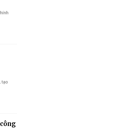
chính
, tạo
 công