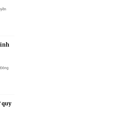
uyền
sinh
i Đông
ừ quy