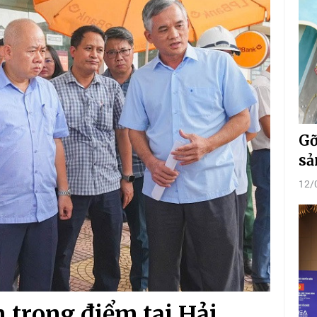
Gỡ
sả
12/
n trọng điểm tại Hải