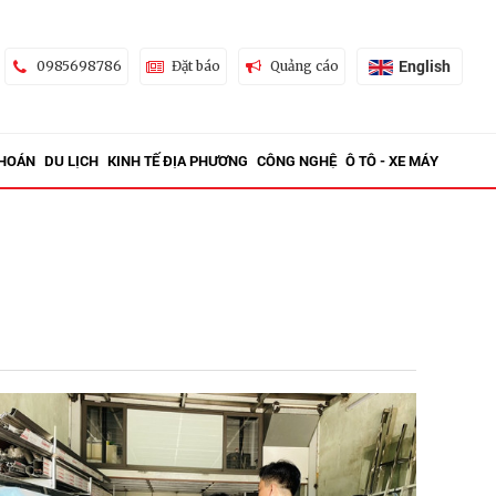
English
0985698786
Đặt báo
Quảng cáo
KHOÁN
DU LỊCH
KINH TẾ ĐỊA PHƯƠNG
CÔNG NGHỆ
Ô TÔ - XE MÁY