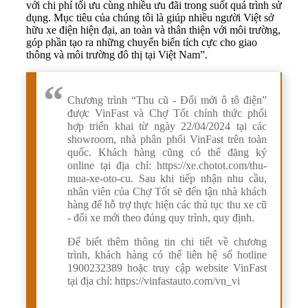
với chi phí tối ưu cùng nhiều ưu đãi trong suốt quá trình sử
dụng. Mục tiêu của chúng tôi là giúp nhiều người Việt sở
hữu xe điện hiện đại, an toàn và thân thiện với môi trường,
góp phần tạo ra những chuyển biến tích cực cho giao
thông và môi trường đô thị tại Việt Nam”.
Chương trình “Thu cũ - Đổi mới ô tô điện”
được VinFast và Chợ Tốt chính thức phối
hợp triển khai từ ngày 22/04/2024 tại các
showroom, nhà phân phối VinFast trên toàn
quốc. Khách hàng cũng có thể đăng ký
online tại địa chỉ:
https://xe.chotot.com/thu-
mua-xe-oto-cu
. Sau khi tiếp nhận nhu cầu,
nhân viên của Chợ Tốt sẽ đến tận nhà khách
hàng để hỗ trợ thực hiện các thủ tục thu xe cũ
- đổi xe mới theo đúng quy trình, quy định.
Để biết thêm thông tin chi tiết về chương
trình, khách hàng có thể liên hệ số hotline
1900232389 hoặc truy cập website VinFast
tại địa chỉ:
https://vinfastauto.com/vn_vi