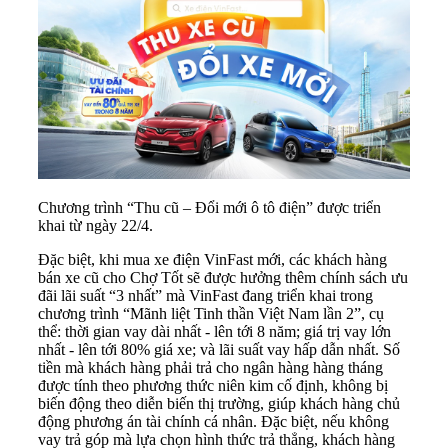
Chương trình “Thu cũ – Đổi mới ô tô điện” được triển
khai từ ngày 22/4.
Đặc biệt, khi mua xe điện VinFast mới, các khách hàng
bán xe cũ cho Chợ Tốt sẽ được hưởng thêm chính sách ưu
đãi lãi suất “3 nhất” mà VinFast đang triển khai trong
chương trình “Mãnh liệt Tinh thần Việt Nam lần 2”, cụ
thể: thời gian vay dài nhất - lên tới 8 năm; giá trị vay lớn
nhất - lên tới 80% giá xe; và lãi suất vay hấp dẫn nhất. Số
tiền mà khách hàng phải trả cho ngân hàng hàng tháng
được tính theo phương thức niên kim cố định, không bị
biến động theo diễn biến thị trường, giúp khách hàng chủ
động phương án tài chính cá nhân. Đặc biệt, nếu không
vay trả góp mà lựa chọn hình thức trả thẳng, khách hàng