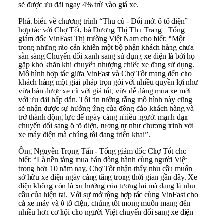
sẽ được ưu đãi ngay 4% trừ vào giá xe.
Phát biểu về chương trình “Thu cũ - Đổi mới ô tô điện”
hợp tác với Chợ Tốt, bà Dương Thị Thu Trang - Tổng
giám đốc VinFast Thị trường Việt Nam cho biết: “Một
trong những rào cản khiến một bộ phận khách hàng chưa
sẵn sàng Chuyển đổi xanh sang sử dụng xe điện là bởi họ
gặp khó khăn khi chuyển nhượng chiếc xe đang sử dụng.
Mô hình hợp tác giữa VinFast và Chợ Tốt mang đến cho
khách hàng một giải pháp trọn gói với nhiều quyền lợi như
vừa bán được xe cũ với giá tốt, vừa dễ dàng mua xe mới
với ưu đãi hấp dẫn. Tôi tin tưởng rằng mô hình này cũng
sẽ nhận được sự hưởng ứng của đông đảo khách hàng và
trở thành động lực để ngày càng nhiều người mạnh dạn
chuyển đổi sang ô tô điện, tương tự như chương trình với
xe máy điện mà chúng tôi đang triển khai”.
Ông Nguyễn Trọng Tấn - Tổng giám đốc Chợ Tốt cho
biết: “Là nền tảng mua bán đồng hành cùng người Việt
trong hơn 10 năm nay, Chợ Tốt nhận thấy nhu cầu muốn
sở hữu xe điện ngày càng tăng trong thời gian gần đây. Xe
điện không còn là xu hướng của tương lai mà đang là nhu
cầu của hiện tại. Với sự mở rộng hợp tác cùng VinFast cho
cả xe máy và ô tô điện, chúng tôi mong muốn mang đến
nhiều hơn cơ hội cho người Việt chuyển đổi sang xe điện