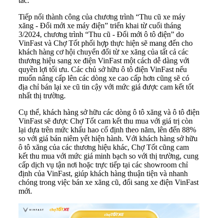
tác.
Tiếp nối thành công của chương trình “Thu cũ xe máy
xăng - Đổi mới xe máy điện” triển khai từ cuối tháng
3/2024, chương trình “Thu cũ - Đổi mới ô tô điện” do
VinFast
và Chợ Tốt phối hợp thực hiện sẽ mang đến cho
khách hàng cơ hội chuyển đổi từ xe xăng của tất cả các
thương hiệu sang xe điện VinFast một cách dễ dàng với
quyền lợi tối ưu. Các chủ sở hữu ô tô điện VinFast nếu
muốn nâng cấp lên các dòng xe cao cấp hơn cũng sẽ có
địa chỉ bán lại xe cũ tin cậy với mức giá được cam kết tốt
nhất thị trường.
Cụ thể, khách hàng sở hữu các dòng ô tô xăng và
ô tô điện
VinFast sẽ được Chợ Tốt cam kết thu mua với giá trị còn
lại dựa trên mức khấu hao cố định theo năm, lên đến 88%
so với giá bán niêm yết hiện hành. Với khách hàng sở hữu
ô tô xăng của các thương hiệu khác, Chợ Tốt cũng cam
kết thu mua với mức giá minh bạch so với thị trường, cung
cấp dịch vụ tận nơi hoặc trực tiếp tại các showroom chỉ
định của VinFast, giúp khách hàng thuận tiện và nhanh
chóng trong việc bán xe xăng cũ, đổi sang xe điện VinFast
mới.