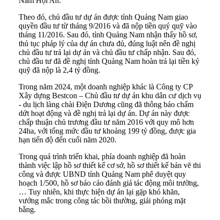
Nam Hội An.
Theo đó, chủ đầu tư dự án được tỉnh Quảng Nam giao
quyền
đầu tư
từ tháng 9/2016 và đã nộp tiền quý quỹ vào
tháng 11/2016. Sau đó, tỉnh Quảng Nam nhận thấy hồ sơ,
thủ tục pháp lý của dự án chưa đủ, đúng luật nên đề nghị
chủ đầu tư trả lại dự án và chủ đầu tư chấp nhận. Sau đó,
chủ đầu tư đã đề nghị tỉnh Quảng Nam hoàn trả lại tiền ký
quỹ đã nộp là 2,4 tỷ đồng.
Trong năm 2024, một doanh nghiệp khác là Công ty CP
Xây dựng Bestcon – Chủ đầu tư dự án khu dân cư dịch vụ
- du lịch làng chài Điện Dương cũng đã thông báo chấm
dứt hoạt động và đề nghị trả lại dự án. Dự án này được
chấp thuận chủ trương đầu tư năm 2016 với quy mô hơn
24ha, với tổng mức đầu tư khoảng 199 tỷ đồng, được gia
hạn tiến độ đến cuối năm 2020.
Trong quá trình triển khai, phía doanh nghiệp đã hoàn
thành việc lập hồ sơ thiết kế cơ sở, hồ sơ thiết kế bản vẽ thi
công và được UBND tỉnh Quảng Nam phê duyệt quy
hoạch 1/500, hồ sơ báo cáo đánh giá tác động môi trường,
… Tuy nhiên, khi thực hiện dự án lại gặp khó khăn,
vướng mắc trong công tác bồi thường, giải phóng mặt
bằng.