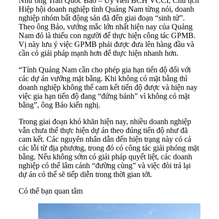
Như ông Trần Quốc Bảo – Ủy viên BCH VCCI, Chủ tịch
Hiệp hội doanh nghiệp tỉnh Quảng Nam từng nói, doanh
nghiệp nhóm bất động sản đã đến giai đoạn “sinh tử”.
Theo ông Bảo, vướng mắc lớn nhất hiện nay của Quảng
Nam đó là thiếu con người để thực hiện công tác GPMB.
Vị này lưu ý việc GPMB phải được đưa lên hàng đầu và
cần có giải pháp mạnh hơn để thực hiện nhanh hơn.
“Tỉnh Quảng Nam cần cho phép gia hạn tiến độ đối với
các dự án vướng mặt bằng. Khi không có mặt bằng thì
doanh nghiệp không thể cam kết tiến độ được và hiện nay
việc gia hạn tiến độ đang “đứng bánh” vì không có mặt
bằng”, ông Bảo kiến nghị.
Trong giai đoạn khó khăn hiện nay, nhiều doanh nghiệp
vẫn chưa thể thực hiện dự án theo đúng tiến độ như đã
cam kết. Các nguyên nhân dẫn đến hiện trạng này có cả
các lỗi từ địa phương, trong đó có công tác giải phóng mặt
bằng. Nếu không sớm có giải pháp quyết liệt, các doanh
nghiệp có thể lâm cảnh “đường cùng” và việc đòi trả lại
dự án có thể sẽ tiếp diễn trong thời gian tới.
Có thể bạn quan tâm