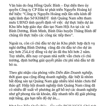
Văn bản do ông Hồng Quốc Bình – Đại diện theo ủy
quyền Công ty CP Đầu tư phát triển Nguyễn Hoàng ký
thể hiện: “Công ty Nguyễn Hoàng một lần nữa kính đề
nghị lãnh đạo Sở KH&ĐT tỉnh Quảng Nam sớm tham
mưu UBND tỉnh quyết định về việc dự thực hiện dự án
Khu liên hợp giáo dục đào tạo Nam Hội An tại các xã
Bình Dương, Bình Minh, Bình Đào huyện Thăng Bình để
chúng tôi thực hiện các công tác tiếp theo”.
Ngoài ra, còn có chủ đầu tư dự án Khu phức hợp dịch vụ
nghỉ dưỡng Bình Dương cũng đã chi đầu tư cho dự án
này hơn 254,4 tỷ đồng và dự án đã thu hồi hơn 2 năm.
Tuy nhiên, đến nay cơ quan nhà nước vẫn chưa có chủ
trương, định hướng giải quyết phần chi phí nhà đầu tư đã
bỏ ra.
Theo ghi nhận của phóng viên
Diễn đàn Doanh nghiệp
,
thời gian qua cộng đồng doanh nghiệp, đặc biệt là nhóm
bất động sản tại Quảng Nam gặp nhiều khó khăn chưa thể
tháo gỡ. Hiệp hội doanh nghiệp tỉnh Quảng Nam cũng đã
có nhiều đề xuất về phương án gỡ hỗ trợ các doanh nghiệp
như gỡ phong tỏa tài khoản, đẩy nhanh tiến độ giải phóng
mặt bằng, gia hạn tiến độ dự án,...