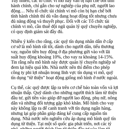
Tuy nhiên, các tổ chức vi mô này vẫn bị hạn chế bởi tính
hành chính, chỉ gắn cho sự nghiệp của phụ nữ, người lao
động… Nếu tổ chức tài chính vi mô còn bị hạn chế bởi
tính hành chính thì dù vẫn đang hoạt động tốt nhưng chưa
đủ năng động và thuyết phục. Đối với các Tổ chức tài
chính vi mô, cần thuê đội ngũ quản lý quỹ chuyên nghiệp,
có quy định giám sát đầy đủ.
Nhiều ý kiến cho rằng, các quỹ tín dụng nhân dân ở cấp
cơ sở là mô hình rất tốt, dành cho người dân, tiểu thương
vay, nguồn tiền huy động ở địa phương gửi vào với lãi
suất huy động khoảng 10%, cho vay ra khoảng 14-15%.
Tin rằng nếu mô hình này được quản lý chuyên nghiệp sẽ
đem lại hiệu quả lớn. Nhà nước nên thí điểm cho phép
công ty phi lợi nhuận trong lĩnh vực tín dụng vi mô, quỹ
tín dụng “từ thiện” hoạt động giống mô hình ở nước ngoài.
Cụ thể, các quỹ được lập ra trên cơ chế bảo toàn vốn và lợi
nhuận thấp. Quỹ dành cho những người thích làm từ thiện
đầu tư, gửi tiền vào giúp đỡ người lao động, phụ nữ, nông
dân và những đối tượng gặp khó khăn. Mô hình cho vay
này không lập ra để canh tranh với tín dụng ngân hàng,
nhưng lại góp phần giúp đáng kể cung cấp nguồn tín
dụng. Nhà nước nên nghiên cứu áp dụng mô hình quỹ tín
dụng từ thiện. Tại một số quốc gia phát triển, nơi các tỷ
phú, những người thích làm từ thiện đầu tư vào làm từ