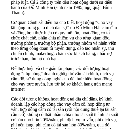
pháp luật. Cả 2 công ty trên đều hoạt động dưới sự điều
hành của Đỗ Minh Hải (sinh năm 1985, ngụ quận Bình
Thạnh).
Cơ quan Cảnh sát điều tra cho biết, hoạt động “Cho vay
lãi nặng trong giao dịch dân sự” do Đỗ Minh Hải cầm đầu
và đồng bọn thực hiện có quy mô lớn, hoạt động có tổ
chức chặt chẽ, phân chia nhiệm vụ cho từng giám đốc,
trưởng phòng, trưởng bộ phận, trưởng nhóm và nhân viên
theo từng công đoạn từ tuyển dụng, đào tạo nhân sự, thu
chi tài chính, makerting, chăm sóc khách hàng, nhắc nợ
trước hạn, thu nợ quá hạn.
Để thực hiện và che giấu tội phạm, các đối tượng hoạt
động “núp bóng” doanh nghiệp tư vấn tài chính, dịch vụ
cầm đồ, sử dụng công nghệ cao để thực hiện hoạt động
cho vay trực tuyến
, lưu trữ hồ sơ khách hàng trên mạng
internet.
Các đối tượng không hoạt động tại địa chỉ đăng ký kinh
doanh, lập các hợp đồng cho vay cầm cố, hợp đồng tư
vấn, hợp đồng cầm cố tài sản (với nội dung thuê lại tài sản
cầm cố) không có thật nhằm chia nhỏ lãi suất thành lãi suất
cơ bản nhỏ hơn 20%/năm, phí dịch vụ tư vấn, phí dịch vụ,
phí nền tảng, phí cầm cố tài sản hơn 80%/năm, qua đó