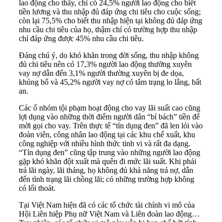
lao động cho thấy, chỉ có 24,5% người lao động cho biết
tiền lương và thu nhập đủ đáp ứng chi tiêu cho cuộc sống;
còn lại 75,5% cho biết thu nhập hiện tại không đủ đáp ứng
nhu cầu chi tiêu của họ, thậm chí có trường hợp thu nhập
chỉ đáp ứng được 45% nhu cầu chi tiêu.
Đáng chú ý, do khó khăn trong đời sống, thu nhập không
đủ chi tiêu nên có 17,3% người lao động thường xuyên
vay nợ dẫn đến 3,1% người thường xuyên bị đe dọa,
khủng bố và 45,2% người vay nợ có tâm trạng lo lắng, bất
an.
Các ổ nhóm tội phạm hoạt động cho vay lãi suất cao cũng
lợi dụng vào những thời điểm người dân “bí bách” tiền để
mời gọi cho vay. Trên thực tế “tín dụng đen” đã len lỏi vào
đoàn viên, công nhân lao động tại các khu chế xuất, khu
công nghiệp với nhiều hình thức tinh vi và rất đa dạng.
“Tín dụng đen” cũng tập trung vào những người lao động
gặp khó khăn đột xuất mà quên đi mức lãi suất. Khi phải
trả lãi ngày, lãi tháng, họ không đủ khả năng trả nợ, dẫn
đến tình trạng lãi chồng lãi; có những trường hợp không
có lối thoát.
Tại Việt Nam hiện đã có các tổ chức tài chính vi mô của
Hội Liên hiệp Phụ nữ Việt Nam và Liên đoàn lao động…