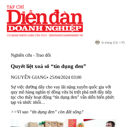
In trang
(Ctr + P)
Nghiên cứu - Trao đổi
Quyết liệt xoá sổ “tín dụng đen”
NGUYỄN GIANG
•
25/04/2024 03:00
Sự việc đường dây cho vay lãi nặng xuyên quốc gia với
quy mô hàng nghìn tỷ đồng vừa bị triệt phá mới đây tiếp
tục cho thấy hoạt động “tín dụng đen” vẫn diễn biến phức
tạp và nhức nhối…
>>Vì sao “tín dụng đen” còn đất sống?