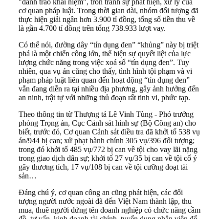
"đánh tráo khái niệm", trốn tránh sự phát hiện, xử lý của
cơ quan pháp luật. Trong thời gian dài, nhóm đối tượng đã
thực hiện giải ngân hơn 3.900 tỉ đồng, tổng số tiền thu về
là gần 4.700 tỉ đồng trên tổng 738.933 lượt vay.
Có thể nói, đường dây “tín dụng đen” “khủng” này bị triệt
phá là một chiến công lớn, thể hiện sự quyết liệt của lực
lượng chức năng trong việc xoá sổ “tín dụng đen”. Tuy
nhiên, qua vụ án cũng cho thấy, tình hình tội phạm và vi
phạm pháp luật liên quan đến hoạt động
“tín dụng đen”
vẫn đang diễn ra tại nhiều địa phương, gây ảnh hưởng đến
an ninh, trật tự với những thủ đoạn rất tinh vi, phức tạp.
Theo thông tin từ Thượng tá Lê Vinh Tùng - Phó trưởng
phòng Trọng án, Cục Cảnh sát hình sự (Bộ Công an) cho
biết, trước đó, Cơ quan Cảnh sát điều tra đã khởi tố 538 vụ
án/944 bị can; xử phạt hành chính 305 vụ/396 đối tượng;
trong đó khởi tố 485 vụ/772 bị can về tội cho vay lãi nặng
trong giao dịch dân sự; khởi tố 27 vụ/35 bị can về tội cố ý
gây thương tích, 17 vụ/108 bị can về tội cưỡng đoạt tài
sản…
Đáng chú ý, cơ quan công an cũng phát hiện, các đối
tượng người nước ngoài đã đến Việt Nam thành lập, thu
mua, thuê người đứng tên doanh nghiệp có chức năng cầm
đồ, tư vấn, kinh doanh tài chính, tuyển dụng nhân viên để