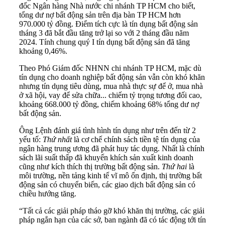
đốc Ngân hàng Nhà nước chi nhánh TP HCM cho biết,
tổng dư nợ bất động sản trên địa bàn TP HCM hơn
970.000 tỷ đồng. Điểm tích cực là tín dụng bất động sản
tháng 3 đã bắt đầu tăng trở lại so với 2 tháng đầu năm
2024. Tính chung quý I tín dụng bất động sản đã tăng
khoảng 0,46%.
Theo Phó Giám đốc NHNN chi nhánh TP HCM, mặc dù
tín dụng cho doanh nghiệp bất động sản vẫn còn khó khăn
nhưng tín dụng tiêu dùng, mua nhà thực sự để ở, mua nhà
ở xã hội, vay để sửa chữa... chiếm tỷ trọng tương đối cao,
khoảng 668.000 tỷ đồng, chiếm khoảng 68% tổng dư nợ
bất động sản.
Ông Lệnh đánh giá tình hình tín dụng như trên đến từ 2
yếu tố:
Thứ nhất
là cơ chế chính sách tiền tệ tín dụng của
ngân hàng trung ương đã phát huy tác dụng. Nhất là chính
sách lãi suất thấp đã khuyến khích sản xuất kinh doanh
cũng như kích thích thị trường bất động sản.
Thứ hai
là
môi trường, nền tảng kinh tế vĩ mô ổn định, thị trường bất
động sản có chuyển biến, các giao dịch bất động sản có
chiều hướng tăng.
“Tất cả các giải pháp tháo gỡ khó khăn thị trường, các giải
pháp ngắn hạn của các sở, ban ngành đã có tác động tới tín