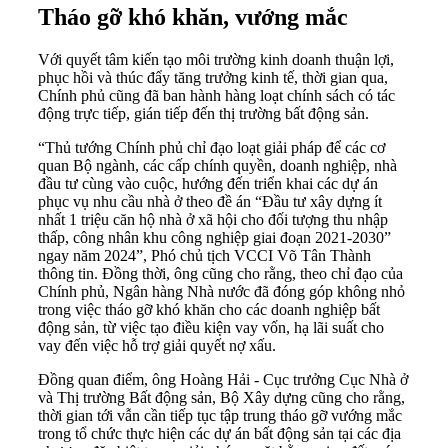
Tháo gỡ khó khăn, vướng mắc
Với quyết tâm kiến tạo môi trường kinh doanh thuận lợi,
phục hồi và thúc đẩy tăng trưởng kinh tế, thời gian qua,
Chính phủ cũng đã ban hành hàng loạt chính sách có tác
động trực tiếp, gián tiếp đến thị trường bất động sản.
“Thủ tướng Chính phủ chỉ đạo loạt giải pháp để các cơ
quan Bộ ngành, các cấp chính quyền, doanh nghiệp, nhà
đầu tư cùng vào cuộc, hướng đến triển khai các dự án
phục vụ nhu cầu nhà ở theo đề án “Đầu tư xây dựng ít
nhất 1 triệu căn hộ nhà ở xã hội cho đối tượng thu nhập
thấp, công nhân khu công nghiệp giai đoạn 2021-2030”
ngay năm 2024”, Phó chủ tịch VCCI Võ Tân Thành
thông tin. Đồng thời, ông cũng cho rằng, theo chỉ đạo của
Chính phủ, Ngân hàng Nhà nước đã đóng góp không nhỏ
trong việc tháo gỡ khó khăn cho các doanh nghiệp bất
động sản, từ việc tạo điều kiện vay vốn, hạ lãi suất cho
vay đến việc hỗ trợ giải quyết nợ xấu.
Đồng quan điểm, ông Hoàng Hải - Cục trưởng Cục Nhà ở
và Thị trường Bất động sản, Bộ Xây dựng cũng cho rằng,
thời gian tới vẫn cần tiếp tục tập trung tháo gỡ vướng mắc
trong tổ chức thực hiện các dự án bất động sản tại các địa