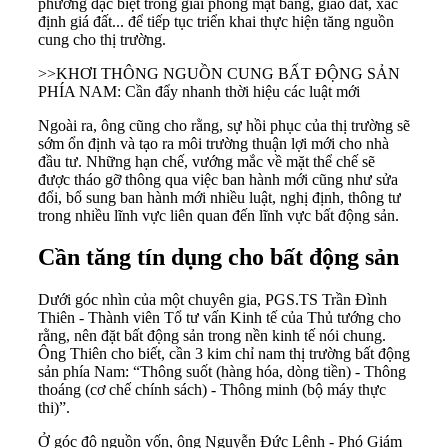
phương đặc biệt trong giải phóng mặt bằng, giao đất, xác
định giá đất... để tiếp tục triển khai thực hiện tăng nguồn
cung cho thị trường.
>>
KHƠI THÔNG NGUỒN CUNG BẤT ĐỘNG SẢN
PHÍA NAM: Cần đẩy nhanh thời hiệu các luật mới
Ngoài ra, ông cũng cho rằng, sự hồi phục của thị trường sẽ
sớm ổn định và tạo ra môi trường thuận lợi mới cho nhà
đầu tư. Những hạn chế, vướng mắc về mặt thể chế sẽ
được tháo gỡ thông qua việc ban hành mới cũng như sửa
đổi, bổ sung ban hành mới nhiều luật, nghị định, thông tư
trong nhiều lĩnh vực liên quan đến lĩnh vực bất động sản.
Cần tăng tín dụng cho bất động sản
Dưới góc nhìn của một chuyên gia, PGS.TS Trần Đình
Thiên - Thành viên Tổ tư vấn Kinh tế của Thủ tướng cho
rằng, nên đặt bất động sản trong nền kinh tế nói chung.
Ông Thiên cho biết, cần 3 kim chỉ nam thị trường bất động
sản phía Nam: “Thông suốt (hàng hóa, dòng tiền) - Thông
thoáng (cơ chế chính sách) - Thông minh (bộ máy thực
thi)”.
Ở góc độ nguồn vốn, ông Nguyễn Đức Lệnh - Phó Giám