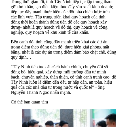
Trong thời gian tới, tỉnh Tây Ninh tiếp tục tập trung tháo
gỡ khó khăn, tạo điều kiện thúc đẩy sản xuất kinh doanh;
tiếp tục đẩy mạnh thực hiện các đột phá chiến lược trên
các lĩnh vực. Tập trung triển khai
quy hoạch
của tỉnh,
đồng thời hoàn thành đúng tiến độ các quy hoạch xây
dựng- nhất là quy hoạch về đô thị, quy hoạch về công
nghiệp, quy hoạch về khu kinh tế cửa khẩu.
Bên cạnh đó, tỉnh cũng đẩy mạnh triển khai các dự án
trọng điểm theo đúng tiến độ, thực hiện giải phóng mặt
bằng, nhất là các dự án trọng điểm đảm bảo chặt chẽ, đúng
quy định…
"Tây Ninh tiếp tục cải cách hành chính, chuyển đổi số
đồng bộ, hiệu quả, xây dựng môi trường đầu tư minh
bạch, chuyên nghiệp, thân thiện, có tính cạnh tranh cao, để
Tây Ninh luôn là điểm đến đầu tư hấp dẫn, an toàn, hiệu
quả của các nhà đầu tư trong nước và quốc tế" - ông
Nguyễn Thanh Ngọc nhấn mạnh.
Có thể bạn quan tâm