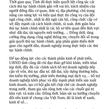
Thời gian qua, Tỉnh đã thực hiện quyết liệt công tác cải
cách thủ tục hành chính gắn với vai trò, trách nhiệm của
người đứng đầu cơ quan, đơn vị, địa phương; chú trọng
nâng cao năng lực và hiệu quả thực thi công vụ của đội
ngũ công chức, nhất là đội ngũ cán bộ, công chức cấp cơ
sở; đẩy mạnh cải cách hành chính, rà soát, đơn giản hóa
thủ tục hành chính nhất là các hồ sơ liên quan đến lĩnh vực
như: đất đai, tài nguyên môi trường…; Đồng thời, tăng
cường ứng dụng công nghệ thông tin, chuyển đổi số trong
giải quyết thủ tục hành chính, góp phần giảm thiểu thời
gian cho người dân, doanh nghiệp trong thực hiện các thủ
tục hành chính.
Để tạo động lực cho các thành phần kinh tế phát triển,
UBND tỉnh cũng đã chỉ đạo tháo gỡ khó khăn, triển khai
kịp thời, đầy đủ các chính sách hỗ trợ doanh nghiệp tiếp
cận về vốn, thủ tục đầu tư, đất đai, xây dựng thương hiệu,
tìm kiếm thị trường, phát triển thương mại dịch vụ… hỗ trợ
doanh nghiệp khôi phục và đẩy mạnh phát triển sản xuất
kinh doanh, tạo cơ hội gắn kết chặt chẽ các doanh nghiệp
trong nước, tham gia sâu rộng hơn vào các chuỗi giá trị
khu vực và toàn cầu. Đồng thời, bám sát xu hướng chuyển
đổi nền kinh tế chung của Việt Nam, đó là kinh tế xanh,
kinh tế số…