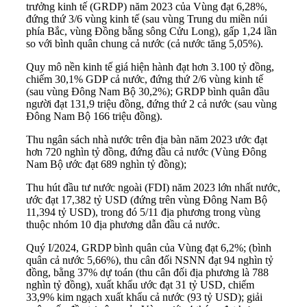
trưởng kinh tế (GRDP) năm 2023 của Vùng đạt 6,28%,
đứng thứ 3/6 vùng kinh tế (sau vùng Trung du miền núi
phía Bắc, vùng Đồng bằng sông Cửu Long), gấp 1,24 lần
so với bình quân chung cả nước (cả nước tăng 5,05%).
Quy mô nền kinh tế giá hiện hành đạt hơn 3.100 tỷ đồng,
chiếm 30,1% GDP cả nước, đứng thứ 2/6 vùng kinh tế
(sau vùng Đông Nam Bộ 30,2%); GRDP bình quân đầu
người đạt 131,9 triệu đồng, đứng thứ 2 cả nước (sau vùng
Đông Nam Bộ 166 triệu đồng).
Thu ngân sách nhà nước trên địa bàn năm 2023 ước đạt
hơn 720 nghìn tỷ đồng, đứng đầu cả nước (Vùng Đông
Nam Bộ ước đạt 689 nghìn tỷ đồng);
Thu hút đầu tư nước ngoài (FDI) năm 2023 lớn nhất nước,
ước đạt 17,382 tỷ USD (đứng trên vùng Đông Nam Bộ
11,394 tỷ USD), trong đó 5/11 địa phương trong vùng
thuộc nhóm 10 địa phương dẫn đầu cả nước.
Quý I/2024, GRDP bình quân của Vùng đạt 6,2%; (bình
quân cả nước 5,66%), thu cân đối NSNN đạt 94 nghìn tỷ
đồng, bằng 37% dự toán (thu cân đối địa phương là 788
nghìn tỷ đồng), xuất khẩu ước đạt 31 tỷ USD, chiếm
33,9% kim ngạch xuất khẩu cả nước (93 tỷ USD); giải