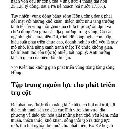
ngân vốn đầu tư công của Vùng ước 4 tháng đạt hơn
25.128 tỷ đồng, đạt 14% kế hoạch (cả nước 17,5%).
Tuy nhiên, vùng đồng bằng sông Hồng cũng đang phải
đối mặt với những khó khăn, thách thức như tăng trưởng
kinh tế của vùng thời gian qua chưa thực sự ổn định và
chưa đồng đều giữa các địa phương trong vùng; Cơ cấu
ngành nghề chưa hiện đại, trình độ công nghệ còn thấp,
hiệu suất phát triển chưa cao, doanh nghiệp chủ yếu là quy
mô nhỏ, khả năng cạnh tranh thấp; Tổ chức không gian,
bố trí lãnh thổ còn bộc lộ nhiều bất hợp lý; Ảnh hưởng
khách quan của biến đổi khí hậu.
>>>
Kiến tạo không gian phát triển vùng đồng bằng sông
Hồng
Tập trung nguồn lực cho phát triển
trụ cột
Để phát huy được tiềm năng khác biệt, cơ hội nổi trội, lợi
thế cạnh tranh sẵn có của các lĩnh vực, khu vực, địa
phương và tháo gỡ, hóa giải những hạn chế, yếu kém, mâu
thuẫn, thách thức, khó khăn, đồng thời tạo ra động lực
mới, thu hút nguồn lực mới cho phát triển, Bộ Kế hoạch