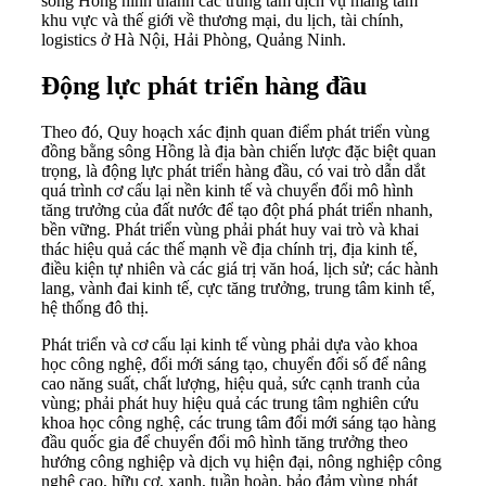
sông Hồng hình thành các trung tâm dịch vụ mang tầm
khu vực và thế giới về thương mại, du lịch, tài chính,
logistics ở Hà Nội, Hải Phòng, Quảng Ninh.
Động lực phát triển hàng đầu
Theo đó, Quy hoạch xác định quan điểm phát triển vùng
đồng bằng sông Hồng là địa bàn chiến lược đặc biệt quan
trọng, là động lực phát triển hàng đầu, có vai trò dẫn dắt
quá trình cơ cấu lại nền kinh tế và chuyển đổi mô hình
tăng trưởng của đất nước để tạo đột phá phát triển nhanh,
bền vững. Phát triển vùng phải phát huy vai trò và khai
thác hiệu quả các thế mạnh về địa chính trị, địa kinh tế,
điều kiện tự nhiên và các giá trị văn hoá, lịch sử; các hành
lang, vành đai kinh tế, cực tăng trưởng, trung tâm kinh tế,
hệ thống đô thị.
Phát triển và cơ cấu lại kinh tế vùng phải dựa vào khoa
học công nghệ, đổi mới sáng tạo, chuyển đổi số để nâng
cao năng suất, chất lượng, hiệu quả, sức cạnh tranh của
vùng; phải phát huy hiệu quả các trung tâm nghiên cứu
khoa học công nghệ, các trung tâm đổi mới sáng tạo hàng
đầu quốc gia để chuyển đổi mô hình tăng trưởng theo
hướng công nghiệp và dịch vụ hiện đại, nông nghiệp công
nghệ cao, hữu cơ, xanh, tuần hoàn, bảo đảm vùng phát