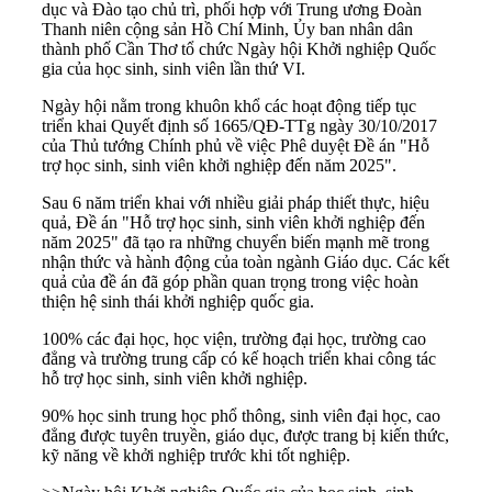
dục và Đào tạo chủ trì, phối hợp với Trung ương Đoàn
Thanh niên cộng sản Hồ Chí Minh, Ủy ban nhân dân
thành phố Cần Thơ tổ chức Ngày hội Khởi nghiệp Quốc
gia của học sinh, sinh viên lần thứ VI.
Ngày hội nằm trong khuôn khổ các hoạt động tiếp tục
triển khai Quyết định số 1665/QĐ-TTg ngày 30/10/2017
của Thủ tướng Chính phủ về việc Phê duyệt Đề án "Hỗ
trợ học sinh, sinh viên khởi nghiệp đến năm 2025".
Sau 6 năm triển khai với nhiều giải pháp thiết thực, hiệu
quả, Đề án "Hỗ trợ học sinh, sinh viên khởi nghiệp đến
năm 2025" đã tạo ra những chuyển biến mạnh mẽ trong
nhận thức và hành động của toàn ngành Giáo dục. Các kết
quả của đề án đã góp phần quan trọng trong việc hoàn
thiện hệ sinh thái khởi nghiệp quốc gia.
100% các đại học, học viện, trường đại học, trường cao
đẳng và trường trung cấp có kế hoạch triển khai công tác
hỗ trợ học sinh, sinh viên khởi nghiệp.
90% học sinh trung học phổ thông, sinh viên đại học, cao
đẳng được tuyên truyền, giáo dục, được trang bị kiến thức,
kỹ năng về khởi nghiệp trước khi tốt nghiệp.