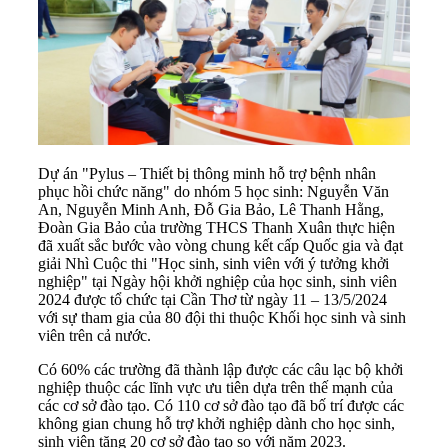
Dự án "Pylus – Thiết bị thông minh hỗ trợ bệnh nhân
phục hồi chức năng" do nhóm 5 học sinh: Nguyễn Văn
An, Nguyễn Minh Anh, Đỗ Gia Bảo, Lê Thanh Hằng,
Đoàn Gia Bảo của trường THCS Thanh Xuân thực hiện
đã xuất sắc bước vào vòng chung kết cấp Quốc gia và đạt
giải Nhì Cuộc thi "Học sinh, sinh viên với ý tưởng khởi
nghiệp" tại Ngày hội khởi nghiệp của học sinh, sinh viên
2024 được tổ chức tại Cần Thơ từ ngày 11 – 13/5/2024
với sự tham gia của 80 đội thi thuộc Khối học sinh và sinh
viên trên cả nước.
Có 60% các trường đã thành lập được các câu lạc bộ khởi
nghiệp thuộc các lĩnh vực ưu tiên dựa trên thế mạnh của
các cơ sở đào tạo. Có 110 cơ sở đào tạo đã bố trí được các
không gian chung hỗ trợ khởi nghiệp dành cho học sinh,
sinh viên tăng 20 cơ sở đào tạo so với năm 2023.