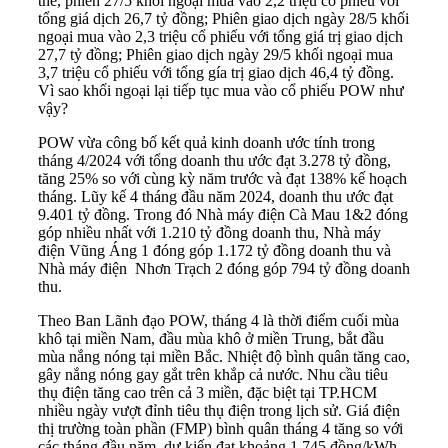
thể, phiên 27/5 khối ngoại mua vào 2,2 triệu cổ phiếu với
tổng giá dịch 26,7 tỷ đồng; Phiên giao dịch ngày 28/5 khối
ngoại mua vào 2,3 triệu cổ phiếu với tổng giá trị giao dịch
27,7 tỷ đồng; Phiên giao dịch ngày 29/5 khối ngoại mua
3,7 triệu cổ phiếu với tổng gía trị giao dịch 46,4 tỷ đồng.
Vì sao khối ngoại lại tiếp tục mua vào cổ phiếu POW như
vậy?
POW vừa công bố kết quả kinh doanh ước tính trong
tháng 4/2024 với tổng doanh thu ước đạt 3.278 tỷ đồng,
tăng 25% so với cùng kỳ năm trước và đạt 138% kế hoạch
tháng. Lũy kế 4 tháng đầu năm 2024, doanh thu ước đạt
9.401 tỷ đồng. Trong đó Nhà máy điện Cà Mau 1&2 đóng
góp nhiều nhất với 1.210 tỷ đồng doanh thu, Nhà máy
điện Vũng Áng 1 đóng góp 1.172 tỷ đồng doanh thu và
Nhà máy điện Nhơn Trạch 2 đóng góp 794 tỷ đồng doanh
thu.
Theo Ban Lãnh đạo POW, tháng 4 là thời điểm cuối mùa
khô tại miền Nam, đầu mùa khô ở miền Trung, bắt đầu
mùa nắng nóng tại miền Bắc. Nhiệt độ bình quân tăng cao,
gây nắng nóng gay gắt trên khắp cả nước. Nhu cầu tiêu
thụ điện tăng cao trên cả 3 miền, đặc biệt tại TP.HCM
nhiều ngày vượt đỉnh tiêu thụ điện trong lịch sử. Giá điện
thị trường toàn phần (FMP) bình quân tháng 4 tăng so với
các tháng đầu năm, dự kiến đạt khoảng 1.745 đồng/kWh.