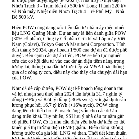
tư được phê duyệt ngày 5/4/2024), Nhà máy Nhiệt điện
Nhơn Trạch 3 - Trạm biến áp 500 kV Long Thành 220 kV
và Nhà máy Nhiệt điện Nhơn Trạch 4 – rẽ Phú Mỹ - Nhà
Bè 500 kV.
Hiện POW cũng đang xúc tiến đầu tư nhà máy điện nhiên
liệu LNG Quảng Ninh. Dự án này là liên danh giữa POW
(30% cổ phần), Công ty Cổ phần Cơ khí và Lắp máy Việt
Nam (Colavi), Tokyo Gas và Marubeni Corporation. Tính
đến tháng 5/2024, quy hoạch 1/500 của dự án đã được phê
duyệt. Bên cạnh các dự án trên, POW sẽ tiếp tục nghiên
cứu các cơ hội đầu tư vào các dự án điện tiềm năng trong
tương lai, thông qua đầu tư trực tiếp và M&A hoặc thông
qua các công ty con, điều này cho thấy câu chuyện dài hạn
của POW.
Như đã đề cập ở trên, POW đặt kế hoạch tổng doanh thu
và lợi nhuận sau thuế năm 2024 lần lượt là 31,7 nghìn tỷ
đồng (+9% ) và 824 tỷ đồng (-36% svck), với giả định sản
lượng phục hồi 16,7 tỷ kWh (+16% svck). POW cũng
đang lên chi tiết cho kế hoạch tăng vốn cho các dự án
đang triển khai. Tuy nhiên, SSI lưu ý nhà đầu tư nắm giữ
cổ phiếu POW, đó là nhu cầu điện yếu hơn dự kiến có thể
khiến giá thị trường điện (FMP) giảm. Biến động không
lường trước của giá khí, LNG và than. Thời tiết kém thuận
lợi hơn dự kiến ảnh hưởng tới công suất hoạt động của các