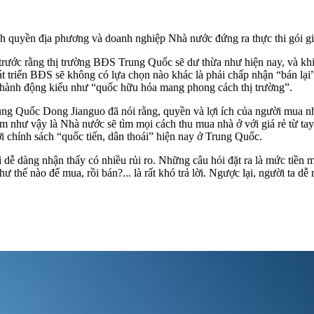
ính quyền địa phương và doanh nghiệp Nhà nước đứng ra thực thi gói g
ước rằng thị trường BĐS Trung Quốc sẽ dư thừa như hiện nay, và khi 
át triển BĐS sẽ không có lựa chọn nào khác là phải chấp nhận “bán lại”
hi hành động kiểu như “quốc hữu hóa mang phong cách thị trường”.
ng Quốc Dong Jianguo đã nói rằng, quyền và lợi ích của người mua nhà
 làm như vậy là Nhà nước sẽ tìm mọi cách thu mua nhà ở với giá rẻ từ 
i chính sách “quốc tiến, dân thoái” hiện nay ở Trung Quốc.
ì dễ dàng nhận thấy có nhiều rủi ro. Những câu hỏi đặt ra là mức tiề
 thế nào để mua, rồi bán?... là rất khó trả lời. Ngược lại, người ta d