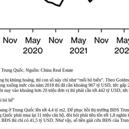
tại Trung Quốc. Nguồn: China Real Estate
 bị khủng hoảng, thì con số này chỉ như “mối bỏ biển”. Theo Goldman
ung xuống mức của năm 2018 thì đã cần khoảng 967 tỷ USD, tức gấp 2
 nay vào khoảng hơn 20 triệu đơn vị thì phải cần tới 442 tỷ USD, tức g
i bỏ bể"
ang ở Trung Quốc lên tới 4,4 tỷ m2. Để phục hồi thị trường BĐS Trung 
uốc phải mua lại 11 triệu căn hộ, đòi hỏi phải tiêu tốn tới 1,8 nghìn t
BĐS thì chỉ có 41,5 tỷ USD. Như vậy, số tiền giải cứu BĐS của Trung