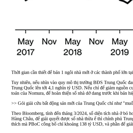
Thời gian cần thiết để bán 1 ngôi nhà mới ở các thành phố lớn 
Tuy nhiên, nếu nhìn vào quy mô thị trường BĐS Trung Quốc đang
Trung Quốc lên tới 4,1 nghìn tỷ USD. Nếu chỉ để giảm nguồn c
toán của Nomura, để hoàn thiện số nhà dở dang trước khi bán hiện
>> Gói giải cứu bất động sản mới của Trung Quốc chỉ như "muố
Theo Bloomberg, tính đến tháng 3/2024, số diện tích nhà ở bỏ ho
Hàng Châu, để giải quyết được số nhà thừa ế thì chính phủ Trung Q
thích mà PBoC công bố chỉ khoảng 138 tỷ USD, và phần để giải 