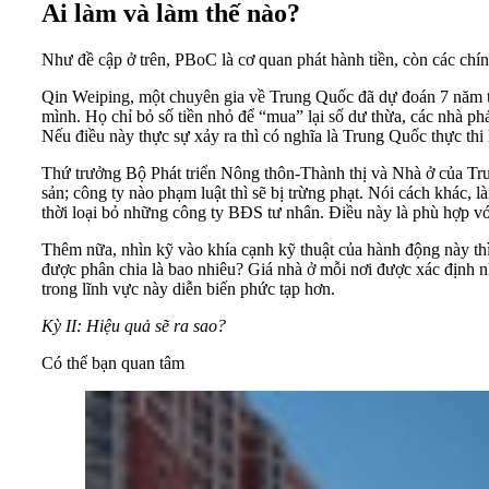
Ai làm và làm thế nào?
Như đề cập ở trên, PBoC là cơ quan phát hành tiền, còn các ch
Qin Weiping, một chuyên gia về Trung Quốc đã dự đoán 7 năm tr
mình. Họ chỉ bỏ số tiền nhỏ để “mua” lại số dư thừa, các nhà ph
Nếu điều này thực sự xảy ra thì có nghĩa là Trung Quốc thực t
Thứ trưởng Bộ Phát triển Nông thôn-Thành thị và Nhà ở của Tru
sản; công ty nào phạm luật thì sẽ bị trừng phạt. Nói cách khác,
thời loại bỏ những công ty BĐS tư nhân. Điều này là phù hợp vớ
Thêm nữa, nhìn kỹ vào khía cạnh kỹ thuật của hành động này th
được phân chia là bao nhiêu? Giá nhà ở mỗi nơi được xác định như
trong lĩnh vực này diễn biến phức tạp hơn.
Kỳ II: Hiệu quả sẽ ra sao?
Có thể bạn quan tâm