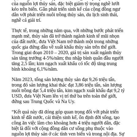
của nguồn lợi thủy sản, đặc biệt giảm tỷ trọng nghề lưới
kéo trên biển. Gắn phát triển sinh kế của cộng đồng ngư
dân với phát triển nuôi trồng thủy sản, du lịch sinh thái,
nghề cá giải trí.
Thực tế, trong những năm qua, với những bước phát triển
mạnh mẽ, thủy sản đã trở thành ngành kinh tế mũi nhọn
của đất nước, đưa Việt Nam trở thành một trong những
quốc gia đứng đầu về xuất khẩu thủy sản trên thế giới.
Trong giai đoạn 2010 – 2020, giá trị sản xuất ngành thủy
sản tăng trưởng 4-5%/năm; thu nhập bình quân đầu người
tăng 2,5 lần; kim ngạch xuất khẩu có tốc độ tăng trung
bình khoảng 6,1%/năm.
Năm 2023, tổng sản lượng thủy sản đạt 9,26 triệu tấn,
trong đó sản lượng khai thác đạt 3,86 triệu tấn, sản lượng
nuôi trồng đạt 5,4 triệu tấn, kim ngạch xuất khẩu đạt 9,2 tỷ
USD, đưa Việt Nam lên vị trí thứ ba trên toàn thế giới,
đứng sau Trung Quốc và Na Uy.
“Kết quả này đã đóng góp quan trọng đối với phát triển
kinh tế đất nước, cải thiện sinh kế, ổn định đời sống, tạo
công ăn việc làm cho khoảng hơn 4 triệu người dân, đặc
biệt là đối với cộng đồng dân cư sống phụ thuộc vào
nguồn lợi thủy sản ở các tỉnh ven biển và trong nội địa. Sự