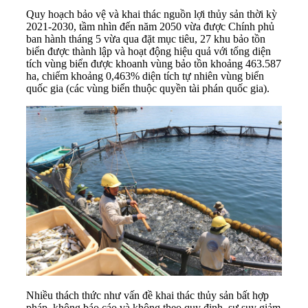
Quy hoạch bảo vệ và khai thác nguồn lợi thủy sản thời kỳ
2021-2030, tầm nhìn đến năm 2050 vừa được Chính phủ
ban hành tháng 5 vừa qua đặt mục tiêu, 27 khu bảo tồn
biển được thành lập và hoạt động hiệu quả với tổng diện
tích vùng biển được khoanh vùng bảo tồn khoảng 463.587
ha, chiếm khoảng 0,463% diện tích tự nhiên vùng biển
quốc gia (các vùng biển thuộc quyền tài phán quốc gia).
Nhiều thách thức như vấn đề khai thác thủy sản bất hợp
pháp, không báo cáo và không theo quy định, sự suy giảm