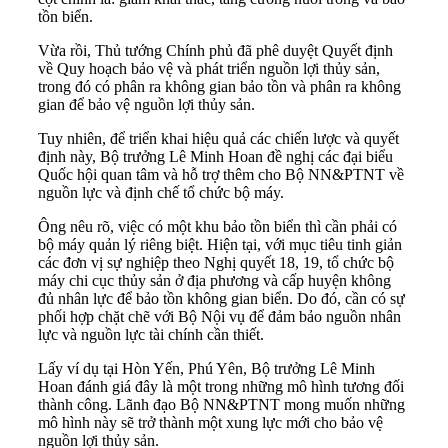
tồn biển.
Vừa rồi, Thủ tướng Chính phủ đã phê duyệt Quyết định
về Quy hoạch bảo vệ và phát triển nguồn lợi thủy sản,
trong đó có phân ra không gian bảo tồn và phân ra không
gian để bảo vệ nguồn lợi thủy sản.
Tuy nhiên, để triển khai hiệu quả các chiến lược và quyết
định này, Bộ trưởng Lê Minh Hoan đề nghị các đại biểu
Quốc hội quan tâm và hỗ trợ thêm cho Bộ NN&PTNT về
nguồn lực và định chế tổ chức bộ máy.
Ông nêu rõ, việc có một khu bảo tồn biển thì cần phải có
bộ máy quản lý riêng biệt. Hiện tại, với mục tiêu tinh giản
các đơn vị sự nghiệp theo Nghị quyết 18, 19, tổ chức bộ
máy chi cục thủy sản ở địa phương và cấp huyện không
đủ nhân lực để bảo tồn không gian biển. Do đó, cần có sự
phối hợp chặt chẽ với Bộ Nội vụ để đảm bảo nguồn nhân
lực và nguồn lực tài chính cần thiết.
Lấy ví dụ tại Hòn Yến, Phú Yên, Bộ trưởng Lê Minh
Hoan đánh giá đây là một trong những mô hình tương đối
thành công. Lãnh đạo Bộ NN&PTNT mong muốn những
mô hình này sẽ trở thành một xung lực mới cho bảo vệ
nguồn lợi thủy sản.