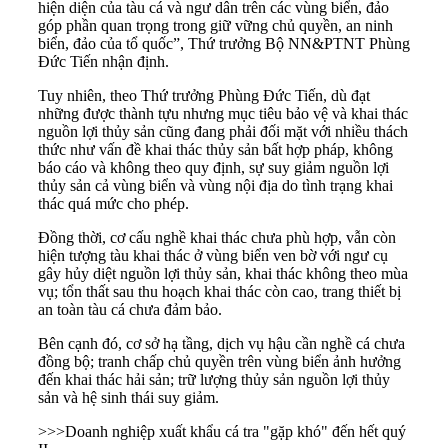
hiện diện của tàu cá và ngư dân trên các vùng biển, đảo
góp phần quan trọng trong giữ vững chủ quyền, an ninh
biển, đảo của tổ quốc”, Thứ trưởng Bộ NN&PTNT Phùng
Đức Tiến nhận định.
Tuy nhiên, theo Thứ trưởng Phùng Đức Tiến, dù đạt
những được thành tựu nhưng mục tiêu bảo vệ và khai thác
nguồn lợi thủy sản cũng đang phải đối mặt với nhiều thách
thức như vấn đề khai thác thủy sản bất hợp pháp, không
báo cáo và không theo quy định, sự suy giảm nguồn lợi
thủy sản cả vùng biển và vùng nội địa do tình trạng khai
thác quá mức cho phép.
Đồng thời, cơ cấu nghề khai thác chưa phù hợp, vẫn còn
hiện tượng tàu khai thác ở vùng biển ven bờ với ngư cụ
gây hủy diệt nguồn lợi thủy sản, khai thác không theo mùa
vụ; tổn thất sau thu hoạch khai thác còn cao, trang thiết bị
an toàn tàu cá chưa đảm bảo.
Bên cạnh đó, cơ sở hạ tầng, dịch vụ hậu cần nghề cá chưa
đồng bộ; tranh chấp chủ quyền trên vùng biển ảnh hưởng
đến khai thác hải sản; trữ lượng thủy sản nguồn lợi thủy
sản và hệ sinh thái suy giảm.
>>>
Doanh nghiệp xuất khẩu cá tra "gặp khó" đến hết quý