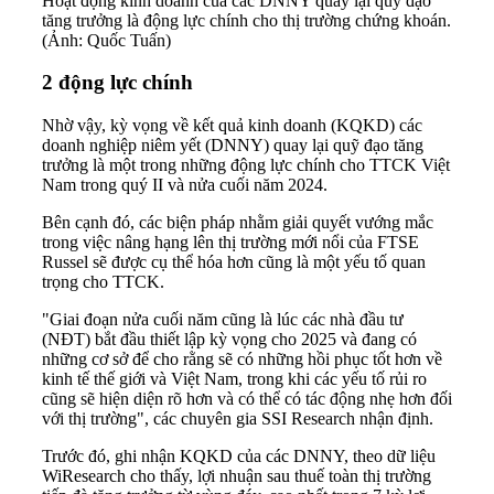
Hoạt động kinh doanh của các DNNY quay lại quỹ đạo
tăng trưởng là động lực chính cho thị trường chứng khoán.
(Ảnh: Quốc Tuấn)
2 động lực chính
Nhờ vậy, kỳ vọng về kết quả kinh doanh (KQKD) các
doanh nghiệp niêm yết (DNNY) quay lại quỹ đạo tăng
trưởng là một trong những động lực chính cho TTCK Việt
Nam trong quý II và nửa cuối năm 2024.
Bên cạnh đó, các biện pháp nhằm giải quyết vướng mắc
trong việc
nâng hạng
lên thị trường mới nổi của FTSE
Russel sẽ được cụ thể hóa hơn cũng là một yếu tố quan
trọng cho TTCK.
"Giai đoạn nửa cuối năm cũng là lúc các nhà đầu tư
(NĐT) bắt đầu thiết lập kỳ vọng cho 2025 và đang có
những cơ sở để cho rằng sẽ có những hồi phục tốt hơn về
kinh tế thế giới và Việt Nam, trong khi các yếu tố rủi ro
cũng sẽ hiện diện rõ hơn và có thể có tác động nhẹ hơn đối
với thị trường", các chuyên gia SSI Research nhận định.
Trước đó, ghi nhận KQKD của các DNNY, theo dữ liệu
WiResearch cho thấy, lợi nhuận sau thuế toàn thị trường