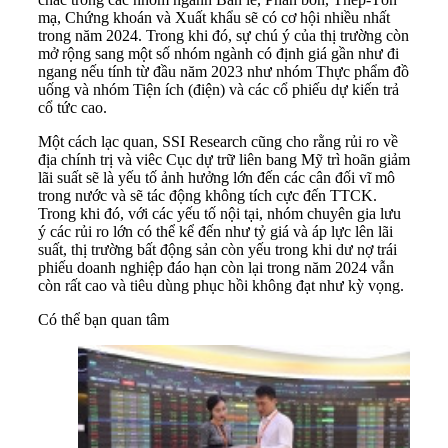
mạ, Chứng khoán và Xuất khẩu sẽ có cơ hội nhiều nhất
trong năm 2024. Trong khi đó, sự chú ý của thị trường còn
mở rộng sang một số nhóm ngành có định giá gần như đi
ngang nếu tính từ đầu năm 2023 như nhóm Thực phẩm đồ
uống và nhóm Tiện ích (điện) và các cổ phiếu dự kiến trả
cổ tức cao.
Một cách lạc quan, SSI Research cũng cho rằng rủi ro về
địa chính trị và viêc Cục dự trữ liên bang Mỹ trì hoãn giảm
lãi suất sẽ là yếu tố ảnh hưởng lớn đến các cân đối vĩ mô
trong nước và sẽ tác động không tích cực đến TTCK.
Trong khi đó, với các yếu tố nội tại, nhóm chuyên gia lưu
ý các rủi ro lớn có thể kể đến như tỷ giá và áp lực lên lãi
suất, thị trường bất động sản còn yếu trong khi dư nợ trái
phiếu doanh nghiệp đáo hạn còn lại trong năm 2024 vẫn
còn rất cao và tiêu dùng phục hồi không đạt như kỳ vọng.
Có thể bạn quan tâm