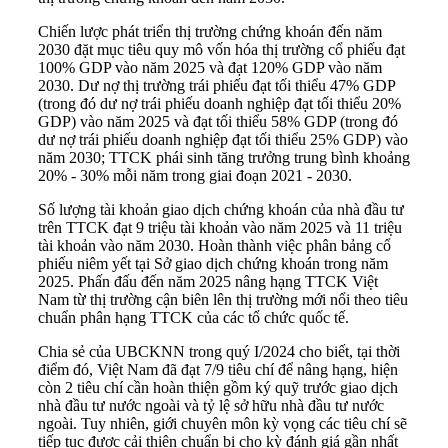
Chiến lược phát triển thị trường chứng khoán đến năm
2030 đặt mục tiêu quy mô vốn hóa thị trường cổ phiếu đạt
100% GDP vào năm 2025 và đạt 120% GDP vào năm
2030. Dư nợ thị trường trái phiếu đạt tối thiểu 47% GDP
(trong đó dư nợ trái phiếu doanh nghiệp đạt tối thiểu 20%
GDP) vào năm 2025 và đạt tối thiểu 58% GDP (trong đó
dư nợ trái phiếu doanh nghiệp đạt tối thiểu 25% GDP) vào
năm 2030; TTCK phái sinh tăng trưởng trung bình khoảng
20% - 30% mỗi năm trong giai đoạn 2021 - 2030.
Số lượng tài khoản giao dịch chứng khoán của nhà đầu tư
trên TTCK đạt 9 triệu tài khoản vào năm 2025 và 11 triệu
tài khoản vào năm 2030. Hoàn thành việc phân bảng cổ
phiếu niêm yết tại Sở giao dịch chứng khoán trong năm
2025. Phấn đấu đến năm 2025 nâng hạng TTCK Việt
Nam từ thị trường cận biên lên thị trường mới nổi theo tiêu
chuẩn phân hạng TTCK của các tổ chức quốc tế.
Chia sẻ của UBCKNN trong quý I/2024 cho biết, tại thời
điểm đó, Việt Nam đã đạt 7/9 tiêu chí để nâng hạng, hiện
còn 2 tiêu chí cần hoàn thiện gồm ký quỹ trước giao dịch
nhà đầu tư nước ngoài và tỷ lệ sở hữu nhà đầu tư nước
ngoài. Tuy nhiên, giới chuyên môn kỳ vọng các tiêu chí sẽ
tiếp tục được cải thiện chuẩn bị cho kỳ đánh giá gần nhất