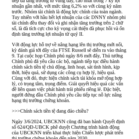
tiếp đà tăng trưởng từ vùng đáy, cao nhất trong 7 kỳ lợi
nhuận gần nhất, với mức tăng 6,2% so với cùng kỳ năm
trước. Nhóm tài chính là động lực chính của toàn ngành.
Tuy nhiên với hầu hết lợi nhuận của các DNNY nhóm phi
tài chính đều thay đổi và ghi nhận tăng trưởng trên 2 chữ
số, là đà tích cực cho kỳ vọng cải thiện đà phục hồi và ổn
định tăng trưởng lợi nhuận từ quý II.
Với động lực hỗ trợ về nâng hạng lên thị trường mới nổi,
kỳ đánh giá tới đây của FTSE Russell sẽ diễn ra vào tháng
9. Tại cuộc họp Chính phủ ngày 8/6 mới đây, Thủ tướng
Chính phủ đã yêu cầu các bộ, ngành tiếp tục điều hành
chính sách tiền tệ
chủ động, linh hoạt, sát tình hình, kịp
thời, hiệu quả, sử dụng các công cụ hợp lý, hiệu quả.
Cùng với đó, thực hiện chính sách tài khóa mở rộng hợp
lý, có trọng tâm, trọng điểm. Giải quyết hiệu quả các vấn
đề liên quan việc phát hành trái phiếu riêng lẻ. Đặc biệt,
người đứng đầu Chính phủ yêu cầu tiếp tục nỗ lực nâng
hạng thị trường chứng khoán.
>>>
Chính sách tiền tệ đang đảo chiều?
Ngày 3/6/2024, UBCKNN cũng đã ban hành Quyết định
số 624/QĐ-UBCK phê duyệt Chương trình hành động
của UBCKNN triển khai thực hiện Chiến lược phát triển
thị trường chứng khoán đến năm 2030.