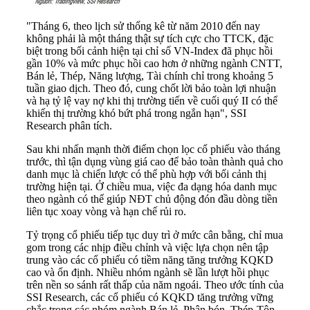
"Tháng 6, theo lịch sử thống kê từ năm 2010 đến nay
không phải là một tháng thật sự tích cực cho TTCK, đặc
biệt trong bối cảnh hiện tại chỉ số VN-Index đã phục hồi
gần 10% và mức phục hồi cao hơn ở những ngành CNTT,
Bán lẻ, Thép, Năng lượng, Tài chính chỉ trong khoảng 5
tuần giao dịch. Theo đó, cung chốt lời bảo toàn lợi nhuận
và hạ tỷ lệ vay nợ khi thị trường tiến về cuối quý II có thể
khiến thị trường khó bứt phá trong ngắn hạn", SSI
Research phân tích.
Sau khi nhấn mạnh thời điểm chọn lọc cổ phiếu vào tháng
trước, thì tận dụng vùng giá cao để bảo toàn thành quả cho
danh mục là chiến lược có thể phù hợp với bối cảnh thị
trường hiện tại. Ở chiều mua, việc đa dạng hóa danh mục
theo ngành có thể giúp NĐT chủ động đón đầu dòng tiền
liên tục xoay vòng và hạn chế rủi ro.
Tỷ trọng cổ phiếu tiếp tục duy trì ở mức cân bằng, chỉ mua
gom trong các nhịp điều chỉnh và việc lựa chọn nên tập
trung vào các cổ phiếu có tiềm năng tăng trưởng KQKD
cao và ổn định. Nhiều nhóm ngành sẽ lần lượt hồi phục
trên nền so sánh rất thấp của năm ngoái. Theo ước tính của
SSI Research, các cổ phiếu có KQKD tăng trưởng vững
chắc trong các nhóm ngành Bán lẻ, Phân bón, Thép-Tôn