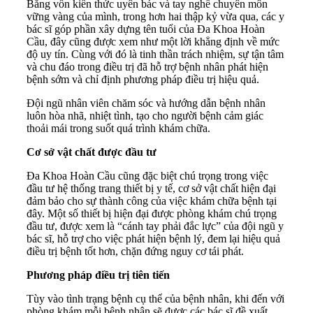
Bằng vốn kiến thức uyên bác và tay nghề chuyên môn
vững vàng của mình, trong hơn hai thập kỷ vừa qua, các y
bác sĩ góp phần xây dựng tên tuổi của Đa Khoa Hoàn
Cầu, đây cũng được xem như một lời khẳng định về mức
độ uy tín. Cùng với đó là tinh thần trách nhiệm, sự tận tâm
và chu đáo trong điều trị đã hỗ trợ bệnh nhân phát hiện
bệnh sớm và chỉ định phương pháp điều trị hiệu quả.
Đội ngũ nhân viên chăm sóc và hướng dẫn bệnh nhân
luôn hòa nhã, nhiệt tình, tạo cho người bệnh cảm giác
thoải mái trong suốt quá trình khám chữa.
Cơ sở vật chất được đầu tư
Đa Khoa Hoàn Cầu cũng đặc biệt chú trọng trong việc
đầu tư hệ thống trang thiết bị y tế, cơ sở vật chất hiện đại
đảm bảo cho sự thành công của việc khám chữa bệnh tại
đây. Một số thiết bị hiện đại được phòng khám chú trọng
đầu tư, được xem là “cánh tay phải đắc lực” của đội ngũ y
bác sĩ, hỗ trợ cho việc phát hiện bệnh lý, đem lại hiệu quả
điều trị bệnh tốt hơn, chặn đứng nguy cơ tái phát.
Phương pháp điều trị tiên tiến
Tùy vào tình trạng bệnh cụ thể của bệnh nhân, khi đến với
phòng khám mỗi bệnh nhân sẽ được các bác sĩ đề xuất