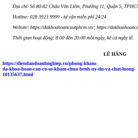
Địa chỉ: Số 80-82 Châu Văn Liêm, Phường 11, Quận 5, TPH
Hotline: 028 3923 9999 - tư vấn miễn phí 24/24
Website:
https://dakhoahoancautphcm.vn/
;
https://dakhoahoanc
Thời gian hoạt động: 8:00 đến 20:00 mỗi ngày, kể cả ngày lễ.
LÊ HẰNG
https://diendandoanhnghiep.vn/phong-kham-
da-khoa-hoan-cau-co-so-kham-chua-benh-uy-tin-va-chat-luong-
10135637.html