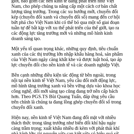
giới, bao gồm các nền kinh tế đang phát triển như Việt
Nam, cho phép chúng ta nâng cấp một cách cơ bản chất
lượng tăng trưởng. Trong các xu hướng mới,
chuyển đổi
kép
(chuyển đổi xanh và chuyển đổi số) mang đến cơ hội
bứt phá cho Việt Nam khi có thể bỏ qua một số giai đoạn
tuần tự để bắt kịp với xu thế phát triển của thế giới, tạo ra
các động lực tăng trưởng mới và những mô hình kinh
doanh sáng tạo.
Một yếu tố quan trọng khác, những quy định, tiêu chuẩn
xanh của các thị trường lớn nhập khẩu hàng hoá, sản phẩm
của Việt Nam ngày càng khắt khe và được luật hoá, tạo áp
lực chuyển đổi cho nền kinh tế và các
doanh nghiệp
Việt.
Bên cạnh những điều kiện tác động từ bên ngoài, trong
nội tại nền kinh tế Việt Nam, yêu cầu đổi mới động lực,
mô hình tăng trưởng xanh và bền vững dựa vào khoa học
công nghệ, đổi mới sáng tạo cũng đang trở nên cấp bách
hơn. Theo PGS.TS Bùi Quang Tuấn, đáp ứng yêu cầu
trên chính là chúng ta đang lồng ghép
chuyển đổi số
trong
chuyển đổi xanh.
Hiện nay, nền kinh tế Việt Nam đang đối mặt với nhiều
thách thức trong tăng trưởng như biến đổi khí hậu ngày
càng trầm trọng; xuất khẩu nhiều đi kèm với phát thải khí
nhà kính lớn; tài nguyên vừa cạn kiệt vừa có hiệu quả sử