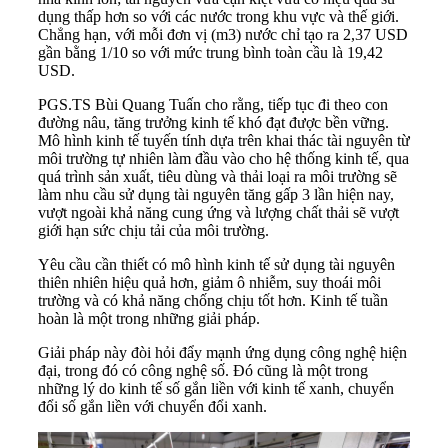
dụng thấp hơn so với các nước trong khu vực và thế giới.
Chẳng hạn, với mỗi đơn vị (m3) nước chỉ tạo ra 2,37 USD
gần bằng 1/10 so với mức trung bình toàn cầu là 19,42
USD.
PGS.TS Bùi Quang Tuấn cho rằng, tiếp tục đi theo con
đường nâu, tăng trưởng kinh tế khó đạt được bền vững.
Mô hình kinh tế tuyến tính dựa trên khai thác tài nguyên từ
môi trường tự nhiên làm đầu vào cho hệ thống kinh tế, qua
quá trình sản xuất, tiêu dùng và thải loại ra môi trường sẽ
làm nhu cầu sử dụng tài nguyên tăng gấp 3 lần hiện nay,
vượt ngoài khả năng cung ứng và lượng chất thải sẽ vượt
giới hạn sức chịu tải của môi trường.
Yêu cầu cần thiết có mô hình kinh tế sử dụng tài nguyên
thiên nhiên hiệu quả hơn, giảm ô nhiễm, suy thoái môi
trường và có khả năng chống chịu tốt hơn.
Kinh tế tuần
hoàn
là một trong những giải pháp.
Giải pháp này đòi hỏi đẩy mạnh ứng dụng công nghệ hiện
đại, trong đó có công nghệ số. Đó cũng là một trong
những lý do kinh tế số gắn liền với kinh tế xanh, chuyển
đổi số gắn liền với chuyển đổi xanh.