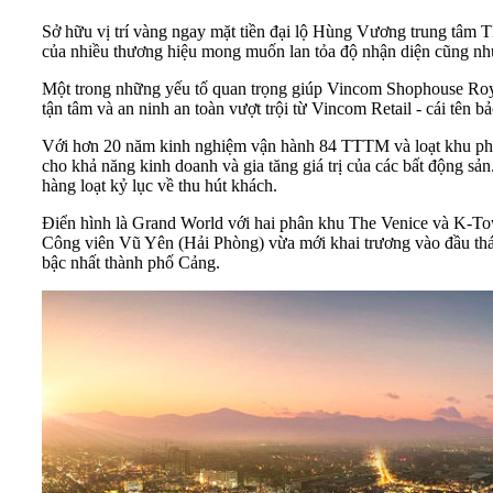
Sở hữu vị trí vàng ngay mặt tiền đại lộ Hùng Vương trung tâm
của nhiều thương hiệu mong muốn lan tỏa độ nhận diện cũng như 
Một trong những yếu tố quan trọng giúp
Vincom Shophouse Roy
tận tâm và an ninh an toàn vượt trội từ Vincom Retail - cái tên
Với hơn 20 năm kinh nghiệm vận hành 84 TTTM và loạt khu phố 
cho khả năng kinh doanh và gia tăng giá trị của các bất động s
hàng loạt kỷ lục về thu hút khách.
Điển hình là Grand World với hai phân khu The Venice và K-Town
Công viên Vũ Yên (Hải Phòng) vừa mới khai trương vào đầu tháng
bậc nhất thành phố Cảng.