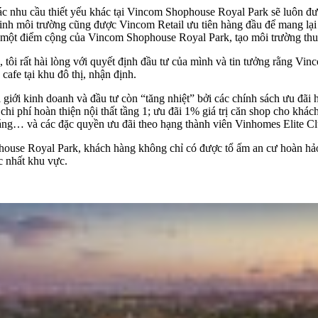
các nhu cầu thiết yếu khác tại Vincom Shophouse Royal Park sẽ luôn đư
sinh môi trường cũng được Vincom Retail ưu tiên hàng đầu để mang lại
à một điểm cộng của Vincom Shophouse Royal Park, tạo môi trường thu
ôi rất hài lòng với quyết định đầu tư của mình và tin tưởng rằng Vinc
cafe tại khu đô thị, nhận định.
 giới kinh doanh và
đầu tư
còn “tăng nhiệt” bởi các chính sách ưu đãi 
chi phí hoàn thiện nội thất tầng 1; ưu đãi 1% giá trị căn shop cho khác
 tháng… và các đặc quyền ưu đãi theo hạng thành viên Vinhomes Elite Cl
ouse Royal Park, khách hàng không chỉ có được tổ ấm an cư hoàn hảo m
c nhất khu vực.