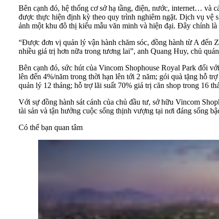
Bên cạnh đó, hệ thống cơ sở hạ tầng, điện, nước, internet… và 
được thực hiện định kỳ theo quy trình nghiêm ngặt. Dịch vụ vệ 
ảnh một khu đô thị kiểu mẫu văn minh và hiện đại. Đây chính l
“Được đơn vị quản lý vận hành chăm sóc, đồng hành từ A đến Z, t
nhiều giá trị hơn nữa trong tương lai”, anh Quang Huy, chủ quán 
Bên cạnh đó, sức hút của Vincom Shophouse Royal Park đối với
lên đến 4%/năm trong thời hạn lên tới 2 năm; gói quà tặng hỗ trợ 
quản lý 12 tháng; hỗ trợ lãi suất 70% giá trị căn shop trong 16
Với sự đồng hành sát cánh của chủ đầu tư, sở hữu Vincom Shoph
tài sản và tận hưởng cuộc sống thịnh vượng tại nơi đáng sống bậ
Có thể bạn quan tâm