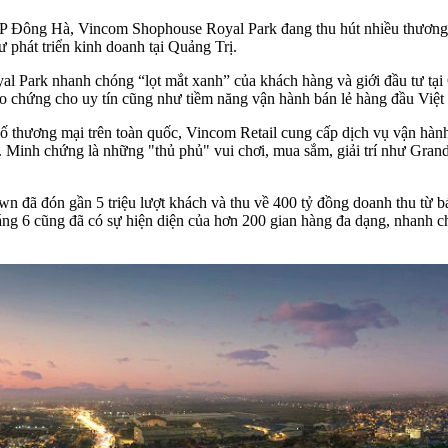
 TP Đông Hà, Vincom Shophouse Royal Park đang thu hút nhiều thương 
phát triển kinh doanh tại Quảng Trị.
al Park
nhanh chóng “lọt mắt xanh” của khách hàng và giới đầu tư tại
 bảo chứng cho uy tín cũng như tiềm năng vận hành bán lẻ hàng đầu Việ
thương mại trên toàn quốc, Vincom Retail cung cấp dịch vụ vận hành 
ản. Minh chứng là những "thủ phủ" vui chơi, mua sắm, giải trí như Gra
 đã đón gần 5 triệu lượt khách và thu về 400 tỷ đồng doanh thu từ bán
 6 cũng đã có sự hiện diện của hơn 200 gian hàng đa dạng, nhanh chón