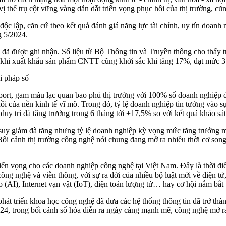
thế trụ cột vững vàng dẫn dắt triển vọng phục hồi của thị trường, cũng
ộc lập, căn cứ theo kết quả đánh giá năng lực tài chính, uy tín doan
g 5/2024.
đã được ghi nhận. Số liệu từ Bộ Thông tin và Truyền thông cho thấy 
 khi xuất khẩu sản phẩm CNTT cũng khởi sắc khi tăng 17%, đạt mức 
i pháp số
rt, gam màu lạc quan bao phủ thị trường với 100% số doanh nghiệp đ
i của nền kinh tế vĩ mô. Trong đó, tỷ lệ doanh nghiệp tin tưởng vào 
y trì đà tăng trưởng trong 6 tháng tới +17,5% so với kết quả khảo sá
suy giảm đà tăng nhưng tỷ lệ doanh nghiệp kỳ vọng mức tăng trưởng m
Bối cảnh thị trường công nghệ nói chung đang mở ra nhiều thời cơ song
n vọng cho các doanh nghiệp công nghệ tại Việt Nam. Đây là thời điể
ông nghệ và viễn thông, với sự ra đời của nhiều bộ luật mới về điện t
ạo (AI), Internet vạn vật (IoT), điện toán lượng tử… hay cơ hội nắm bắ
át triển khoa học công nghệ đã đưa các hệ thống thông tin đã trở thà
 2024, trong bối cảnh số hóa diễn ra ngày càng mạnh mẽ, công nghệ mở 