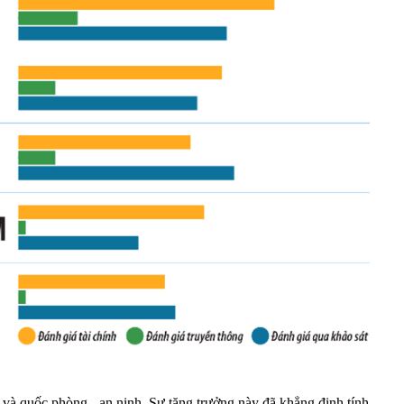
i và quốc phòng - an ninh
.
Sự tăng trưởng này đã khẳng định tính