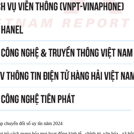
áp chuyển đổi số uy tín năm 2024
 trò cách mạng hóa mọi hoạt động kinh tế - chính trị, văn hóa - xã hộ