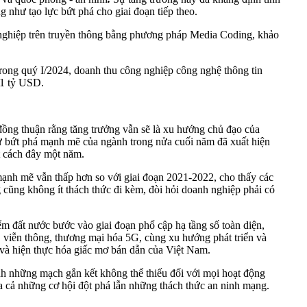
 như tạo lực bứt phá cho giai đoạn tiếp theo.
h nghiệp trên truyền thông bằng phương pháp Media Coding, khảo
trong quý I/2024, doanh thu công nghiệp công nghệ thông tin
31 tỷ USD.
ồng thuận rằng tăng trưởng vẫn sẽ là xu hướng chủ đạo của
sự bứt phá mạnh mẽ của ngành trong nửa cuối năm đã xuất hiện
t cách đây một năm.
ạnh mẽ vẫn thấp hơn so với giai đoạn 2021-2022, cho thấy các
 cũng không ít thách thức đi kèm, đòi hỏi doanh nghiệp phải có
m đất nước bước vào giai đoạn phổ cập hạ tầng số toàn diện,
ử, viễn thông, thương mại hóa 5G, cùng xu hướng phát triển và
t và hiện thực hóa giấc mơ bán dẫn của Việt Nam.
nh những mạch gắn kết không thể thiếu đối với mọi hoạt động
ra cả những cơ hội đột phá lẫn những thách thức an ninh mạng.