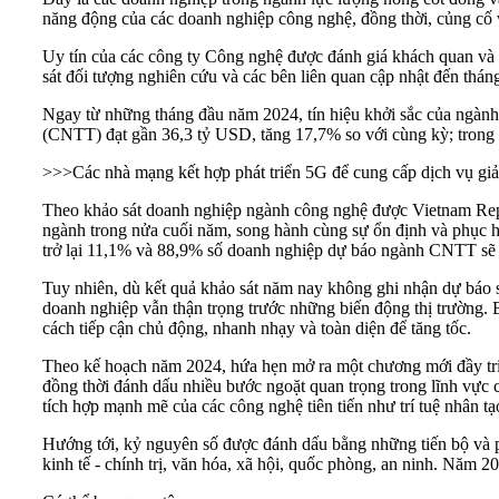
năng động của các doanh nghiệp công nghệ, đồng thời, củng cố vị 
Uy tín của các công ty Công nghệ được đánh giá khách quan và đ
sát đối tượng nghiên cứu và các bên liên quan cập nhật đến thán
Ngay từ những tháng đầu năm 2024, tín hiệu khởi sắc của ngành 
(CNTT) đạt gần 36,3 tỷ USD, tăng 17,7% so với cùng kỳ; trong
>>>Các nhà mạng kết hợp phát triển 5G để cung cấp dịch vụ giả
Theo khảo sát doanh nghiệp ngành công nghệ được Vietnam Repo
ngành trong nửa cuối năm, song hành cùng sự ổn định và phục hồ
trở lại 11,1% và 88,9% số doanh nghiệp dự báo ngành CNTT sẽ du
Tuy nhiên, dù kết quả khảo sát năm nay không ghi nhận dự báo 
doanh nghiệp vẫn thận trọng trước những biến động thị trường. 
cách tiếp cận chủ động, nhanh nhạy và toàn diện để tăng tốc.
Theo kế hoạch năm 2024, hứa hẹn mở ra một chương mới đầy triể
đồng thời đánh dấu nhiều bước ngoặt quan trọng trong lĩnh vực c
tích hợp mạnh mẽ của các công nghệ tiên tiến như trí tuệ nhân t
Hướng tới, kỷ nguyên số được đánh dấu bằng những tiến bộ và ph
kinh tế - chính trị, văn hóa, xã hội, quốc phòng, an ninh. Năm