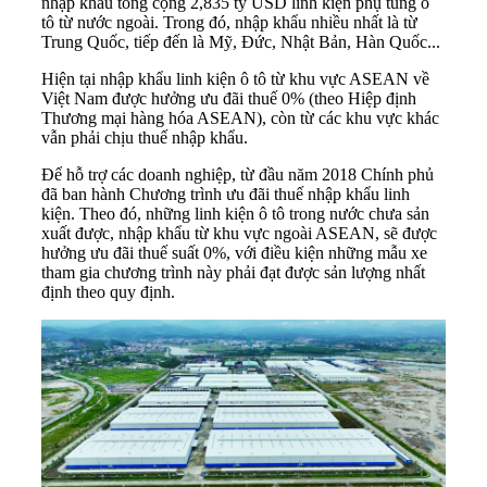
nhập khẩu tổng cộng 2,835 tỷ USD linh kiện phụ tùng
ô
tô
từ nước ngoài. Trong đó, nhập khẩu nhiều nhất là từ
Trung Quốc, tiếp đến là Mỹ, Đức, Nhật Bản, Hàn Quốc...
Hiện tại nhập khẩu linh kiện ô tô từ khu vực ASEAN về
Việt Nam được hưởng ưu đãi thuế 0% (theo Hiệp định
Thương mại hàng hóa ASEAN), còn từ các khu vực khác
vẫn phải chịu thuế nhập khẩu.
Để hỗ trợ các doanh nghiệp, từ đầu năm 2018 Chính phủ
đã ban hành Chương trình ưu đãi thuế nhập khẩu linh
kiện. Theo đó, những linh kiện ô tô trong nước chưa sản
xuất được, nhập khẩu từ khu vực ngoài ASEAN, sẽ được
hưởng ưu đãi thuế suất 0%, với điều kiện những mẫu xe
tham gia chương trình này phải đạt được sản lượng nhất
định theo quy định.