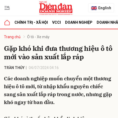
English
CHÍNH TRỊ - XÃ HỘI
VCCI
DOANH NGHIỆP
DOANH NH
bình luận
Trang chủ
Ô tô - Xe máy
Gặp khó khi đưa thương hiệu ô tô
mới vào sản xuất lắp ráp
TRẦN THỦY
04/07/2024 04:16
Các doanh nghiệp muốn chuyển một thương
hiệu ô tô mới, từ nhập khẩu nguyên chiếc
Hủy
G
sang sản xuất lắp ráp trong nước, nhưng gặp
khó ngay từ ban đầu.