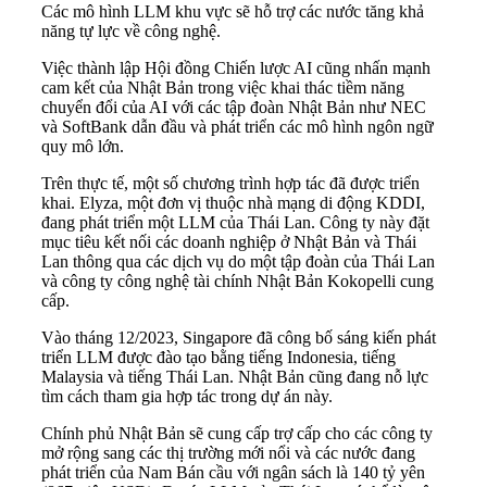
Các mô hình LLM khu vực sẽ hỗ trợ các nước tăng khả
năng tự lực về công nghệ.
Việc thành lập Hội đồng Chiến lược AI cũng nhấn mạnh
cam kết của Nhật Bản trong việc khai thác tiềm năng
chuyển đổi của AI với các tập đoàn Nhật Bản như NEC
và SoftBank dẫn đầu và phát triển các mô hình ngôn ngữ
quy mô lớn.
Trên thực tế, một số chương trình hợp tác đã được triển
khai. Elyza, một đơn vị thuộc nhà mạng di động KDDI,
đang phát triển một LLM của Thái Lan. Công ty này đặt
mục tiêu kết nối các doanh nghiệp ở Nhật Bản và Thái
Lan thông qua các dịch vụ do một tập đoàn của Thái Lan
và công ty công nghệ tài chính Nhật Bản Kokopelli cung
cấp.
Vào tháng 12/2023, Singapore đã công bố sáng kiến phát
triển LLM được đào tạo bằng tiếng Indonesia, tiếng
Malaysia và tiếng Thái Lan. Nhật Bản cũng đang nỗ lực
tìm cách tham gia hợp tác trong dự án này.
Chính phủ Nhật Bản sẽ cung cấp trợ cấp cho các công ty
mở rộng sang các thị trường mới nổi và các nước đang
phát triển của Nam Bán cầu với ngân sách là 140 tỷ yên