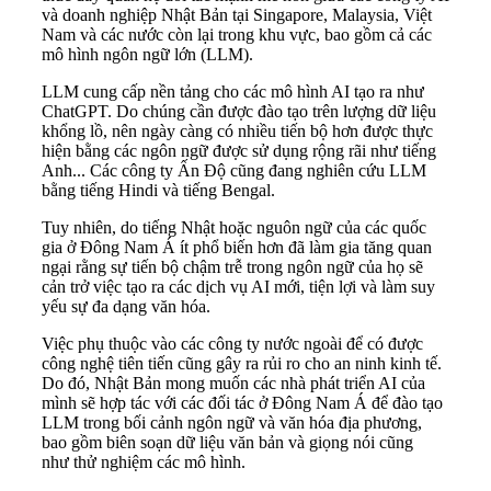
và doanh nghiệp Nhật Bản tại Singapore, Malaysia, Việt
Nam và các nước còn lại trong khu vực, bao gồm cả các
mô hình ngôn ngữ lớn (LLM).
LLM cung cấp nền tảng cho các mô hình AI tạo ra như
ChatGPT. Do chúng cần được đào tạo trên lượng dữ liệu
khổng lồ, nên ngày càng có nhiều tiến bộ hơn được thực
hiện bằng các ngôn ngữ được sử dụng rộng rãi như tiếng
Anh... Các công ty Ấn Độ cũng đang nghiên cứu LLM
bằng tiếng Hindi và tiếng Bengal.
Tuy nhiên, do tiếng Nhật hoặc nguôn ngữ của các quốc
gia ở Đông Nam Á ít phổ biến hơn đã làm gia tăng quan
ngại rằng sự tiến bộ chậm trễ trong ngôn ngữ của họ sẽ
cản trở việc tạo ra các dịch vụ AI mới, tiện lợi và làm suy
yếu sự đa dạng văn hóa.
Việc phụ thuộc vào các công ty nước ngoài để có được
công nghệ tiên tiến cũng gây ra rủi ro cho an ninh kinh tế.
Do đó, Nhật Bản mong muốn các nhà phát triển AI của
mình sẽ hợp tác với các đối tác ở Đông Nam Á để đào tạo
LLM trong bối cảnh ngôn ngữ và văn hóa địa phương,
bao gồm biên soạn dữ liệu văn bản và giọng nói cũng
như thử nghiệm các mô hình.