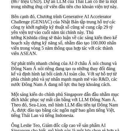
(867 triệu USD). Dự án LLM của Thái Lan có thể là một
trong những ứng cử viên đầu tiên cho khoản viện trợ này.
Bên cạnh đó, Chương trình Generative AI Accelerator
Challenge (GENIAC) của Nhật Bản tập trung hỗ trợ các
công ty khởi nghiệp kỹ thuật số cũng sẽ cung cấp 29 tỷ
yên viện trợ vào cuối năm tài chính này. Thủ
tướng Kishida cũng sẽ thảo luận về các sáng kiến theo kế
hoạch xây dựng kỹ năng số, nhằm đào tạo 100.000 nhân
viên trong vòng 5 năm thông qua hợp tác với các thành
viên ASEAN.
Sự phát triển nhanh chóng của AI ở châu Á nói chung và
Đông Nam Á nói riêng đang tạo ra những thay đổi đáng
kể và định hình lại bối cảnh AI toàn cầu. Với sự hỗ trợ từ
phía chính phủ và sự nhấn mạnh mạnh mẽ vào R&D, các
nước Đông Nam Á đang nỗ lực thu hẹp khoảng cách.
Một sáng kiến do chính phủ Singapore dẫn đầu nhằm mục
đích khắc phục sự mất cân bằng với LLM Đông Nam Á.
Theo đó, Sea-Lion, mô hình LLM đầu tiên tại Đông Nam
Á, được đào tạo bằng các ngôn ngữ bao gồm tiếng Việt,
tiếng Thái Lan và tiếng Indonesia.
Ông Leslie Teo, Giám đốc cấp cao về sản phẩm AI
Singapore cho biết, mô hình này là một lựa chọn rẻ hơn và