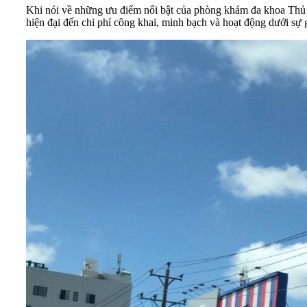
Khi nói về những ưu điểm nổi bật của phòng khám đa khoa Thủ D
hiện đại đến chi phí công khai, minh bạch và hoạt động dưới sự 