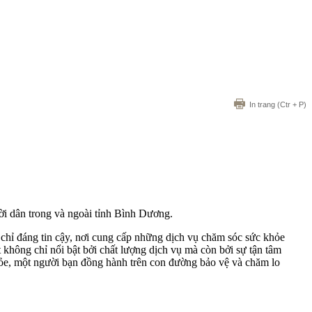
In trang
(Ctr + P)
i dân trong và ngoài tỉnh Bình Dương.
hỉ đáng tin cậy, nơi cung cấp những dịch vụ chăm sóc sức khỏe
không chỉ nổi bật bởi chất lượng dịch vụ mà còn bởi sự tận tâm
ỏe, một người bạn đồng hành trên con đường bảo vệ và chăm lo