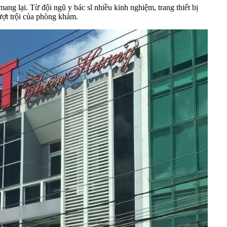
 lại. Từ đội ngũ y bác sĩ nhiều kinh nghiệm, trang thiết bị
ượt trội của phòng khám.