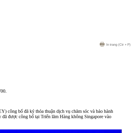
In trang
(Ctr + P)
700.
EY) công bố đã ký thỏa thuận dịch vụ chăm sóc và bảo hành
ày đã được công bố tại Triển lãm Hàng không Singapore vào