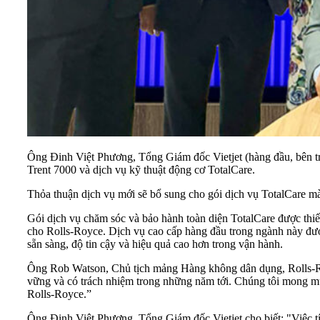
Ông Đinh Việt Phương, Tổng Giám đốc Vietjet (hàng đầu, bên t
Trent 7000 và dịch vụ kỹ thuật động cơ TotalCare.
Thỏa thuận dịch vụ mới sẽ bổ sung cho gói dịch vụ TotalCare mà
Gói dịch vụ chăm sóc và bảo hành toàn diện TotalCare được thiết 
cho Rolls-Royce. Dịch vụ cao cấp hàng đầu trong ngành này được
sẵn sàng, độ tin cậy và hiệu quả cao hơn trong vận hành.
Ông Rob Watson, Chủ tịch mảng Hàng không dân dụng, Rolls-Royc
vững và có trách nhiệm trong những năm tới. Chúng tôi mong muố
Rolls-Royce.”
Ông Đinh Việt Phương, Tổng Giám đốc Vietjet cho biết: "Việc tíc