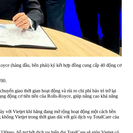
oyce (hàng đầu, bên phải) ký kết hợp đồng cung cấp 40 động cơ
700.
yển giao thời gian hoạt động và rủi ro chi phí bảo trì trở lại
ạng động cơ tiên tiến của Rolls-Royce, giúp nâng cao khả năng
ày với Vietjet khi hãng đang mở rộng hoạt động một cách bền
hông Vietjet trong thời gian dài với gói dịch vụ TotalCare của
30neo, hỗ trợ bởi dịch vụ hiện đại TotalCare sẽ giúp Vietjet có