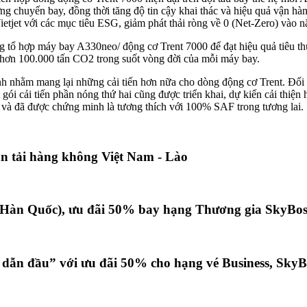
 chuyến bay, đồng thời tăng độ tin cậy khai thác và hiệu quả vận hành 
ietjet với các mục tiêu ESG, giảm phát thải ròng về 0 (Net-Zero) vào 
ng tổ hợp máy bay A330neo/ động cơ Trent 7000 để đạt hiệu quả tiêu th
ng hơn 100.000 tấn CO2 trong suốt vòng đời của mỗi máy bay.
h nhằm mang lại những cải tiến hơn nữa cho dòng động cơ Trent. Đối v
t gói cải tiến phần nóng thứ hai cũng được triển khai, dự kiến cải th
à đã được chứng minh là tương thích với 100% SAF trong tương lai.
vận tải hàng không Việt Nam - Lào
 (Hàn Quốc), ưu đãi 50% bay hạng Thương gia SkyBos
 dẫn đầu” với ưu đãi 50% cho hạng vé Business, SkyB