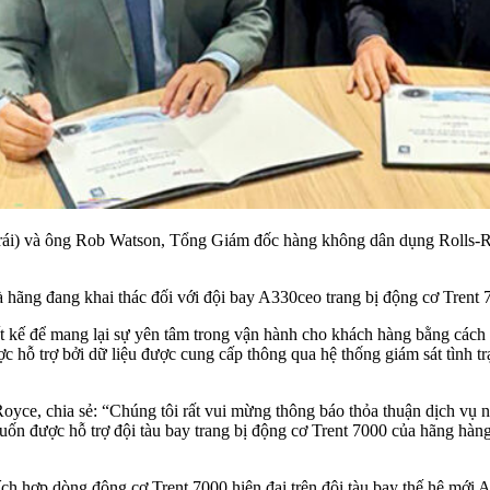
rái) và ông Rob Watson, Tổng Giám đốc hàng không dân dụng Rolls-R
 hãng đang khai thác đối với đội bay A330ceo trang bị động cơ Trent 
kế để mang lại sự yên tâm trong vận hành cho khách hàng bằng cách chu
 hỗ trợ bởi dữ liệu được cung cấp thông qua hệ thống giám sát tình tr
e, chia sẻ: “Chúng tôi rất vui mừng thông báo thỏa thuận dịch vụ n
n được hỗ trợ đội tàu bay trang bị động cơ Trent 7000 của hãng hàng k
h hợp dòng động cơ Trent 7000 hiện đại trên đội tàu bay thế hệ mới A3