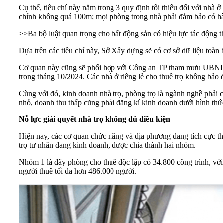
Cụ thể, tiêu chí này nằm trong 3 quy định tối thiểu đối với nhà
chính không quá 100m; mọi phòng trong nhà phải đảm bảo có hành
>>
Ba bộ luật quan trọng cho bất động sản có hiệu lực tác động t
Dựa trên các tiêu chí này, Sở Xây dựng sẽ có cơ sở dữ liệu toàn b
Cơ quan này cũng sẽ phối hợp với Công an TP tham mưu UBND TP b
trong tháng 10/2024. Các nhà ở riêng lẻ cho thuê trọ không bảo đ
Cùng với đó, kinh doanh nhà trọ, phòng trọ là ngành nghề phải
nhỏ, doanh thu thấp cũng phải đăng kí kinh doanh dưới hình thức
Nỗ lực giải quyết nhà trọ không đủ điều kiện
Hiện nay, các cơ quan chức năng và địa phương đang tích cực t
trọ tư nhân đang kinh doanh, được chia thành hai nhóm.
Nhóm 1 là dãy phòng cho thuê độc lập có 34.800 công trình, với 
người thuê tối đa hơn 486.000 người.