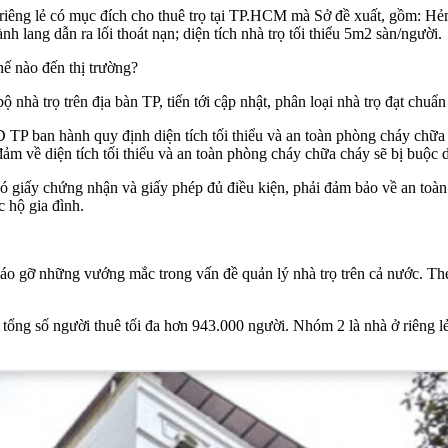
 ở riêng lẻ có mục đích cho thuê trọ tại TP.HCM mà Sở đề xuất, gồm: H
 lang dẫn ra lối thoát nạn; diện tích
nhà trọ
tối thiểu 5m2 sàn/người.
hế nào đến thị trường?
ộ nhà trọ trên địa bàn TP, tiến tới cập nhật, phân loại nhà trọ đạt chu
an hành quy định diện tích tối thiểu và an toàn phòng cháy chữa cháy
ảm về diện tích tối thiểu và an toàn
phòng cháy chữa cháy
sẽ bị buộc 
 có giấy chứng nhận và giấy phép đủ điều kiện, phải đảm bảo về an to
 hộ gia đình.
háo gỡ những vướng mắc trong vấn đề quản lý nhà trọ trên cả nước. T
tổng số người thuê tối đa hơn 943.000 người. Nhóm 2 là nhà ở riêng lẻ