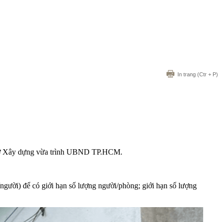
In trang
(Ctr + P)
mà Sở Xây dựng vừa trình UBND TP.HCM.
gười) để có giới hạn số lượng người/phòng; giới hạn số lượng