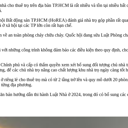
nhà cho thuê trọ trên địa bàn TP.HCM là rất nhiều và tồn tại nhiều bấ
ả.
ội Bất động sản TP.HCM (HoREA) đánh giá nhà trọ góp phần rất quan t
 xã hội tại các TP lớn còn rất hạn chế.
ẩn về an toàn phòng cháy chữa cháy. Quốc hội đang sửa Luật Phòng ch
ối với những công trình không đảm bảo các điều kiện theo quy định, ch
hính phủ và cấp có thẩm quyền xem xét bổ sung đối tượng chủ nhà tr
ơng, để các chủ nhà trọ nâng cao chất lượng khu nhà trọ ngày càng tốt 
ở riêng lẻ cho thuê trọ mà có từ 2 tầng trở lên và quy mô dưới 20 ph
 từng địa phương.
 bản hướng dẫn thi hành Luật Nhà ở 2024, trong đó có bổ sung các quy